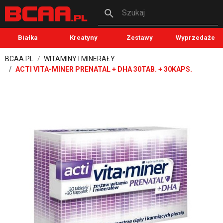
Szukaj
Białka
Kreatyny
Zestawy
Wyprzedaże
BCAA.PL
WITAMINY I MINERAŁY
ACTI VITA-MINER PRENATAL + DHA 30TAB. + 30KAPS.