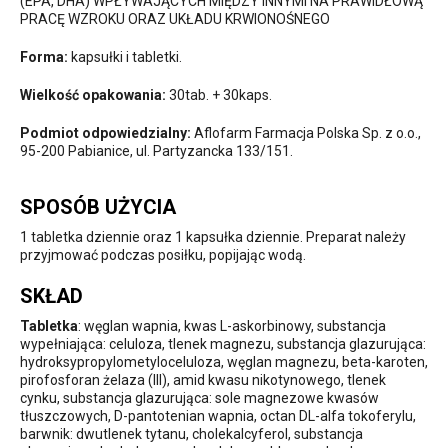
(EPA, DHA) WPŁYWAJĄCYCH MIĘDZY INNYMI NA PRAWIDŁOWĄ
PRACĘ WZROKU ORAZ UKŁADU KRWIONOŚNEGO
Forma:
kapsułki i tabletki.
Wielkość opakowania:
30tab. + 30kaps.
Podmiot odpowiedzialny:
Aflofarm Farmacja Polska Sp. z o.o.,
95-200 Pabianice, ul. Partyzancka 133/151.
SPOSÓB UŻYCIA
1 tabletka dziennie oraz 1 kapsułka dziennie. Preparat należy
przyjmować podczas posiłku, popijając wodą.
SKŁAD
Tabletka
: węglan wapnia, kwas L-askorbinowy, substancja
wypełniająca: celuloza, tlenek magnezu, substancja glazurująca:
hydroksypropylometyloceluloza, węglan magnezu, beta-karoten,
pirofosforan żelaza (III), amid kwasu nikotynowego, tlenek
cynku, substancja glazurująca: sole magnezowe kwasów
tłuszczowych, D-pantotenian wapnia, octan DL-alfa tokoferylu,
barwnik: dwutlenek tytanu, cholekalcyferol, substancja