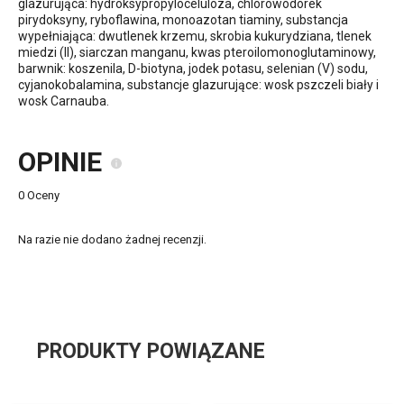
glazurująca: hydroksypropyloceluloza, chlorowodorek
pirydoksyny, ryboflawina, monoazotan tiaminy, substancja
wypełniająca: dwutlenek krzemu, skrobia kukurydziana, tlenek
miedzi (II), siarczan manganu, kwas pteroilomonoglutaminowy,
barwnik: koszenila, D-biotyna, jodek potasu, selenian (V) sodu,
cyjanokobalamina, substancje glazurujące: wosk pszczeli biały i
wosk Carnauba.
OPINIE
0 Oceny
Na razie nie dodano żadnej recenzji.
PRODUKTY POWIĄZANE