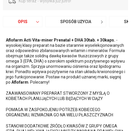
Kup teraz - wysyłka już jutro!
OPIS
SPOSÓB UŻYCIA
SK
Aflofarm Acti Vita-miner Prenatal + DHA 30tab. + 30kaps.
-
wysokiej klasy preparat na bazie starannie wyselekcjonowanych
oraz odpowiednio zbilansowanych witamin i minerałów. Formuła
obejmuje także solidną dawkę kwasów tłuszczowych z grupy
omega 3 (EPA, DHA) o szerokim spektrum pozytywnego wpływu
na organizm. Sprzyja unormowaniu ciśnienia oraz lipidogramu
krwi. Ponadto wpływa pozytywnie na stan układu krwionośnego i
jego funkcjonowanie. Postaw na produkt uznanej marki, sięgnij
po
Aflofarm
. Polecamy!
ZAAWANSOWANY PREPARAT STWORZONY Z MYŚLĄ O
KOBIETACH PLANUJĄCYCH LUB BĘDĄCYCH W CIĄŻY
POMAGA W ZASPOKOJENIU POTRZEB KOBIECEGO
ORGANIZMU, WZMACNIA GO NA WIELU PŁASZCZYZNACH
STANOWI DODATKOWE ŹRÓDŁO KWASÓW Z GRUPY OMEGA