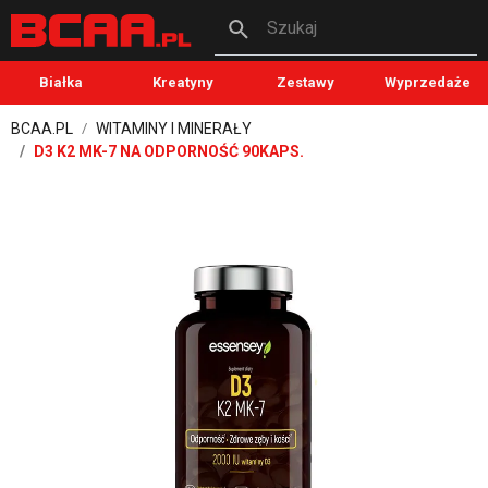
Szukaj
Białka
Kreatyny
Zestawy
Wyprzedaże
BCAA.PL
WITAMINY I MINERAŁY
D3 K2 MK-7 NA ODPORNOŚĆ 90KAPS.