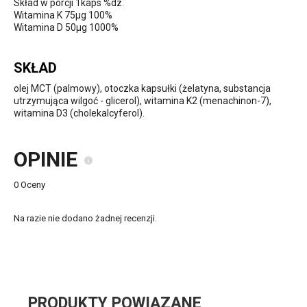
Skład w porcji 1kaps %dz.
Witamina K 75µg 100%
Witamina D 50µg 1000%
SKŁAD
olej MCT (palmowy), otoczka kapsułki (żelatyna, substancja
utrzymująca wilgoć - glicerol), witamina K2 (menachinon-7),
witamina D3 (cholekalcyferol).
OPINIE
0 Oceny
Na razie nie dodano żadnej recenzji.
PRODUKTY POWIĄZANE