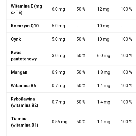
Witamina E (mg
6.0 mg
50 %
12 mg
100 %
α-TE)
Koenzym Q10
5.0 mg
-
10 mg
-
Cynk
5.0 mg
50 %
10 mg
100 %
Kwas
3.0 mg
50 %
6.0 mg
100 %
pantotenowy
Mangan
0.9 mg
50 %
1.8 mg
100 %
Witamina B6
0.7 mg
50 %
1.4 mg
100 %
Ryboflawina
0.7 mg
50 %
1.4 mg
100 %
(witamina B2)
Tiamina
0.55 mg
50 %
1.1 mg
100 %
(witamina B1)