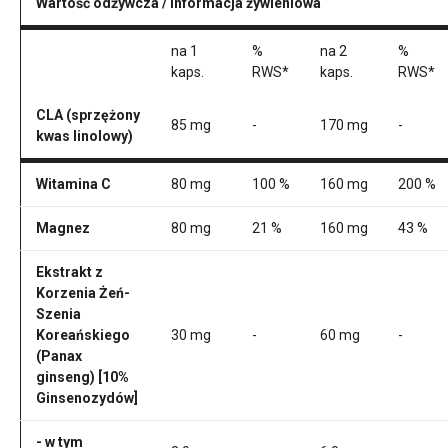
Wartość odżywcza / Informacja żywieniowa
na 1
%
na 2
%
kaps.
RWS*
kaps.
RWS*
CLA (sprzężony
85 mg
-
170 mg
-
kwas linolowy)
Witamina C
80 mg
100 %
160 mg
200 %
Magnez
80 mg
21 %
160 mg
43 %
Ekstrakt z
Korzenia Żeń-
Szenia
Koreańskiego
30 mg
-
60 mg
-
(Panax
ginseng) [10%
Ginsenozydów]
- w tym