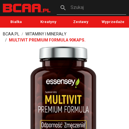
Szukaj
Białka
Kreatyny
Zestawy
Wyprzedaże
BCAA.PL
WITAMINY I MINERAŁY
MULTIVIT PREMIUM FORMULA 90KAPS.