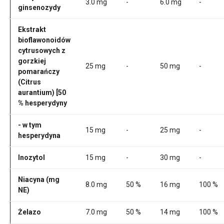
3.0 mg
-
6.0 mg
-
ginsenozydy
Ekstrakt
bioflawonoidów
cytrusowych z
gorzkiej
25 mg
-
50 mg
-
pomarańczy
(Citrus
aurantium) [50
% hesperydyny
- w tym
15 mg
-
25 mg
-
hesperydyna
Inozytol
15 mg
-
30 mg
-
Niacyna (mg
8.0 mg
50 %
16 mg
100 %
NE)
Żelazo
7.0 mg
50 %
14 mg
100 %