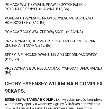
POMAGA W UTRZYMANIU PRAWIDŁOWYCH FUNKCJI
PSYCHOLOGICZNYCH (NIACYNA, B12, B6)
WSPIERA UTRZYMANIE PRAWIDŁOWEGO METABOLIZMU
HOMOCYSTEINY (B12, B6)
POMAGA ZACHOWAĆ ZDROWĄ SKÓRĘ (NIACYNA)
PRZYCZYNIA SIĘ DO ZMNIEJSZENIA UCZUCIA ZMĘCZENIA I
ZNUŻENIA (NIACYNA, B12, B6)
SPRZYJA FUNKCJONOWANIU UKŁADU ODPORNOŚCIOWEGO
(B12, B6)
PRZYCZYNIA SIĘ DO REGULACJI AKTYWNOŚCI HORMONALNEJ
(B6)
CECHY ESSENSEY WITAMINA B COMPLEX
90KAPS.
ESSENSEY WITAMINA B COMPLEX
- wysokiej jakości kompleks
witaminowy oparty o witaminy z grupy B, których odpowiednia
ilość w diecie jest ważna dla organizmu z wielu powodów.