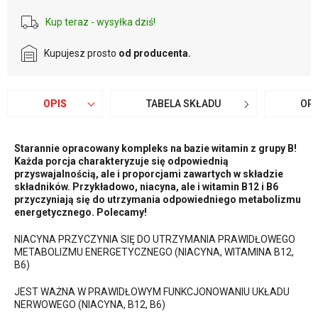
Kup teraz - wysyłka dziś!
Kupujesz prosto
od producenta.
OPIS
TABELA SKŁADU
OPI
Starannie opracowany kompleks na bazie witamin z grupy B!
Każda porcja charakteryzuje się odpowiednią
przyswajalnością, ale i proporcjami zawartych w składzie
składników. Przykładowo, niacyna, ale i witamin B12 i B6
przyczyniają się do utrzymania odpowiedniego metabolizmu
energetycznego. Polecamy!
NIACYNA PRZYCZYNIA SIĘ DO UTRZYMANIA PRAWIDŁOWEGO
METABOLIZMU ENERGETYCZNEGO (NIACYNA, WITAMINA B12,
B6)
JEST WAŻNA W PRAWIDŁOWYM FUNKCJONOWANIU UKŁADU
NERWOWEGO (NIACYNA, B12, B6)