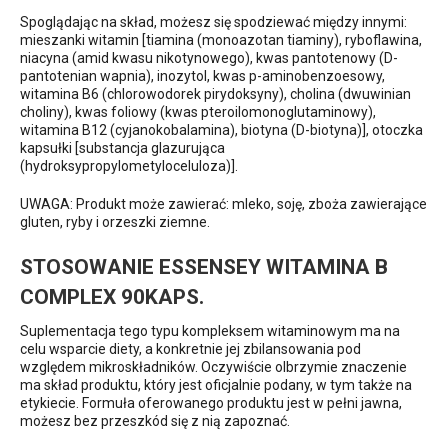
Spoglądając na skład, możesz się spodziewać między innymi:
mieszanki witamin [tiamina (monoazotan tiaminy), ryboflawina,
niacyna (amid kwasu nikotynowego), kwas pantotenowy (D-
pantotenian wapnia), inozytol, kwas p-aminobenzoesowy,
witamina B6 (chlorowodorek pirydoksyny), cholina (dwuwinian
choliny), kwas foliowy (kwas pteroilomonoglutaminowy),
witamina B12 (cyjanokobalamina), biotyna (D-biotyna)], otoczka
kapsułki [substancja glazurująca
(hydroksypropylometyloceluloza)].
UWAGA: Produkt może zawierać: mleko, soję, zboża zawierające
gluten, ryby i orzeszki ziemne.
STOSOWANIE ESSENSEY WITAMINA B
COMPLEX 90KAPS.
Suplementacja tego typu kompleksem witaminowym ma na
celu wsparcie diety, a konkretnie jej zbilansowania pod
względem mikroskładników. Oczywiście olbrzymie znaczenie
ma skład produktu, który jest oficjalnie podany, w tym także na
etykiecie. Formuła oferowanego produktu jest w pełni jawna,
możesz bez przeszkód się z nią zapoznać.