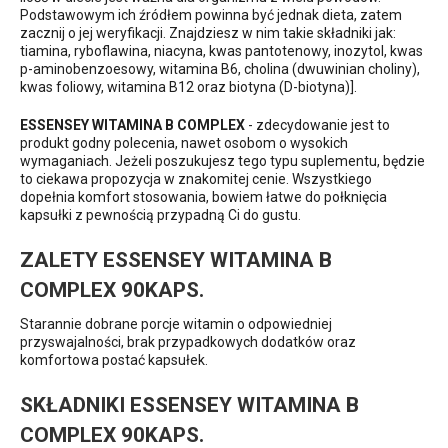
Podstawowym ich źródłem powinna być jednak dieta, zatem
zacznij o jej weryfikacji. Znajdziesz w nim takie składniki jak:
tiamina, ryboflawina, niacyna, kwas pantotenowy, inozytol, kwas
p-aminobenzoesowy, witamina B6, cholina (dwuwinian choliny),
kwas foliowy, witamina B12 oraz biotyna (D-biotyna)].
ESSENSEY WITAMINA B COMPLEX
- zdecydowanie jest to
produkt godny polecenia, nawet osobom o wysokich
wymaganiach. Jeżeli poszukujesz tego typu suplementu, będzie
to ciekawa propozycja w znakomitej cenie. Wszystkiego
dopełnia komfort stosowania, bowiem łatwe do połknięcia
kapsułki z pewnością przypadną Ci do gustu.
ZALETY ESSENSEY WITAMINA B
COMPLEX 90KAPS.
Starannie dobrane porcje witamin o odpowiedniej
przyswajalności, brak przypadkowych dodatków oraz
komfortowa postać kapsułek.
SKŁADNIKI ESSENSEY WITAMINA B
COMPLEX 90KAPS.