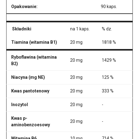
Opakowanie:
90 kaps.
Składniki
na 1 kaps.
% dz.
Tiamina (witamina B1)
20 mg
1818 %
Ryboflawina (witamina
20 mg
1429 %
B2)
Niacyna (mg NE)
20 mg
125 %
Kwas pantotenowy
20 mg
333 %
Inozytol
20 mg
-
Kwas p-
20 mg
-
aminobenzoesowy
Witamina B6
10 mg
714 %