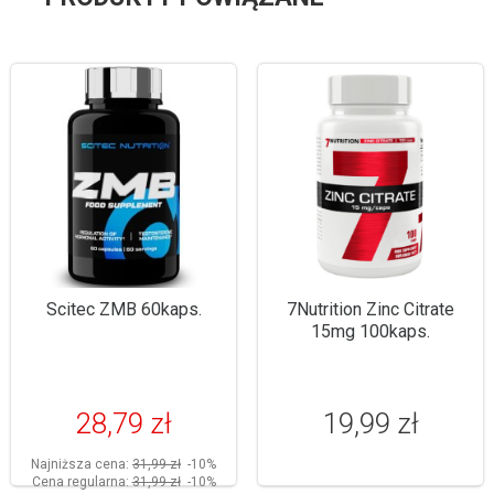
Scitec ZMB 60kaps.
7Nutrition Zinc Citrate
15mg 100kaps.
28,79 zł
19,99 zł
Najniższa cena:
31,99 zł
-10%
Cena regularna:
31,99 zł
-10%