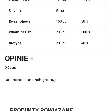
Cholina
8 mg
-
Kwas foliowy
160 µg
80 %
Witamina B12
20 µg
800 %
Biotyna
20 µg
40 %
OPINIE
0 Oceny
Na razie nie dodano żadnej recenzji.
PRODUKTY POWIĄZANE