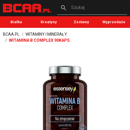
Szukaj
Białka
Kreatyny
Zestawy
Wyprzedaże
BCAA.PL
WITAMINY I MINERAŁY
WITAMINA B COMPLEX 90KAPS.