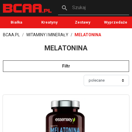
Szukaj
Białka
Kreatyny
Zestawy
Wyprzedaże
BCAA.PL
WITAMINY I MINERAŁY
MELATONINA
MELATONINA
Filtr