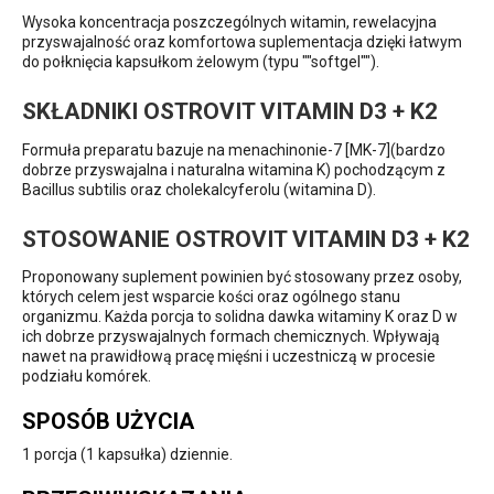
Wysoka koncentracja poszczególnych witamin, rewelacyjna
przyswajalność oraz komfortowa suplementacja dzięki łatwym
do połknięcia kapsułkom żelowym (typu ""softgel"").
SKŁADNIKI OSTROVIT VITAMIN D3 + K2
Formuła preparatu bazuje na menachinonie-7 [MK-7](bardzo
dobrze przyswajalna i naturalna witamina K) pochodzącym z
Bacillus subtilis oraz cholekalcyferolu (witamina D).
STOSOWANIE OSTROVIT VITAMIN D3 + K2
Proponowany suplement powinien być stosowany przez osoby,
których celem jest wsparcie kości oraz ogólnego stanu
organizmu. Każda porcja to solidna dawka witaminy K oraz D w
ich dobrze przyswajalnych formach chemicznych. Wpływają
nawet na prawidłową pracę mięśni i uczestniczą w procesie
podziału komórek.
SPOSÓB UŻYCIA
1 porcja (1 kapsułka) dziennie.