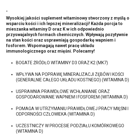
"
Wysokiej jakości suplement witaminowy stworzony z myślą o
wsparciu kości i ich lepszej mineralizacji! Każda porcja to
mieszanka witaminy D oraz K w ich odpowiednio
przyswajalnych formach chemicznych. Wpływają pozytywnie
na stan kości oraz usprawniają gospodarkę wapniem i
fosforem. Wspomagają nawet pracę układu
immunologicznego oraz mięśni. Polecamy!
BOGATE ŹRÓDŁO WITAMINY D3 ORAZ K2 (MK7)
WPŁYWA NA POPRAWĘ MINERALIZACJI ZĘBÓW I KOŚCI
(GENERALNIE CAŁEGO UKŁADU KOSTNEGO) (WITAMINA D)
USPRAWNIA PRAWIDŁOWE WCHŁANIANIE ORAZ
GOSPODAROWANIE WAPNIEM I FOSFOREM (WITAMINA D)
POMAGA W UTRZYMANIU PRAWIDŁOWEJ PRACY MIĘŚNI I
ODPORNOŚCI CZŁOWIEKA (WITAMINA D)
UCZESTNICZY W PROCESIE PODZIAŁU KOMÓRKOWEGO
(WITAMINA D)