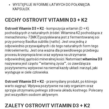
WYSTĘPUJE W FORMIE ŁATWYCH DO POŁKNIĘCIA
KAPSUŁEK
CECHY OSTROVIT VITAMIN D3 + K2
Ostrovit Vitamin D3 + K2
- kompozycja witamin (D + K)
pochodzących z naturalnych źródeł. Witamina K2 pochodząca z
menachinoniu-7 [MK7] pozyskiwana jest z fermentowanej soi
przy pomocy Bacillus subtilis (natto). Jest ona jedną z
odpowiednio przyswajalnych i do tego naturalnych form tego
mikroelementu. Jest ona ważna dla prawidłowego przebiegu
procesu krzepnięcia krwi oraz wpływa na utrzymanie
odpowiedniej gęstości mineralnej kości. Natomiast
witamina D3
nazywana jest często ""witaminą życia"", co zawdzięcza
pozytywnemu wpływowi na niemal każdy układ i narząd, jaki
występuje w ciele człowieka.
Ostrovit Vitamin D3 + K2
- przemyślany produkt, po którego
warto sięgnąć. Wpływa pozytywnie na cały organizm oraz
sprzyja utrzymaniu pełnego zdrowia układu kostnego. Polecany
jest wszystkim osobom aktywnym.
ZALETY OSTROVIT VITAMIN D3 + K2