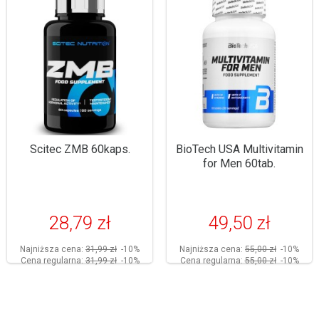
Scitec ZMB 60kaps.
BioTech USA Multivitamin
for Men 60tab.
28,79 zł
49,50 zł
Najniższa cena:
31,99 zł
-10%
Najniższa cena:
55,00 zł
-10%
Cena regularna:
31,99 zł
-10%
Cena regularna:
55,00 zł
-10%