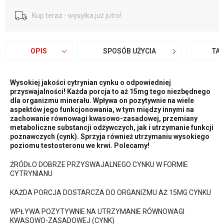
Kup teraz - wysyłka już jutro!
OPIS
SPOSÓB UŻYCIA
TA
Wysokiej jakości cytrynian cynku o odpowiedniej
przyswajalności! Każda porcja to aż 15mg tego niezbędnego
dla organizmu minerału. Wpływa on pozytywnie na wiele
aspektów jego funkcjonowania, w tym między innymi na
zachowanie równowagi kwasowo-zasadowej, przemiany
metaboliczne substancji odżywczych, jak i utrzymanie funkcji
poznawczych (cynk). Sprzyja również utrzymaniu wysokiego
poziomu testosteronu we krwi. Polecamy!
ŹRÓDŁO DOBRZE PRZYSWAJALNEGO CYNKU W FORMIE
CYTRYNIANU
KAŻDA PORCJA DOSTARCZA DO ORGANIZMU AŻ 15MG CYNKU
WPŁYWA POZYTYWNIE NA UTRZYMANIE RÓWNOWAGI
KWASOWO-ZASADOWEJ (CYNK)