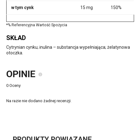
w tym cynk
15 mg
150%
*% Referencyjna Wartość Spożycia
SKŁAD
Cytrynian cynku; inulina – substancja wypełniająca; żelatynowa
otoczka.
OPINIE
0 Oceny
Na razie nie dodano żadnej recenzji.
PRODUKTY POWIĄZANE