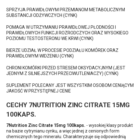
SPRZYJA PRAWIDŁOWYM PRZEMIANOM METABOLICZNYM
SUBSTANCJI ODŻYWCZYCH (CYNK)
POMAGA W UTRZYMANIU PRAWIDŁOWEJ PŁODNOŚCI I
PRAWIDŁOWYCH FUNKCJI ROZRODCZYCH ORAZ WYSOKIEGO
POZIOMU TESTOSTERONU WE KRWI (CYNK)
BIERZE UDZIAŁ W PROCESIE PODZIAŁU KOMÓREK ORAZ
PRAWIDŁOWYM WIDZENIU (CYNK)
CHRONI KOMÓRKI PRZED STRESEM OKSYDACYJNYM (JEST
JEDNYM Z SILNIEJSZYCH PRZECIWUTLENIACZY) (CYNK)
SUPLEMENT POLECANY JEST WSZYSTKIM OSOBOM CENIĄCYM
JAKOŚĆ W PRZYSTĘPNEJ CENIE
CECHY 7NUTRITION ZINC CITRATE 15MG
100KAPS.
7Nutrition Zinc Citrate 15mg 100kaps.
- wysokiej klasy produkt
na bazie cytrynianu cynku, a więc jednej z cenionych form
chemicznych tego minerału. Charakteryzuje się odpowiednią