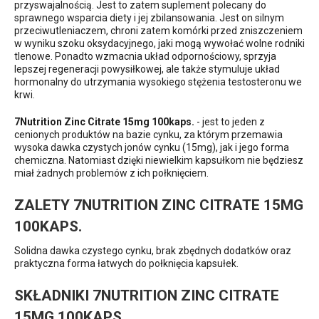
przyswajalnością. Jest to zatem suplement polecany do
sprawnego wsparcia diety i jej zbilansowania. Jest on silnym
przeciwutleniaczem, chroni zatem komórki przed zniszczeniem
w wyniku szoku oksydacyjnego, jaki mogą wywołać wolne rodniki
tlenowe. Ponadto wzmacnia układ odpornościowy, sprzyja
lepszej regeneracji powysiłkowej, ale także stymuluje układ
hormonalny do utrzymania wysokiego stężenia testosteronu we
krwi.
7Nutrition Zinc Citrate 15mg 100kaps.
- jest to jeden z
cenionych produktów na bazie cynku, za którym przemawia
wysoka dawka czystych jonów cynku (15mg), jak i jego forma
chemiczna. Natomiast dzięki niewielkim kapsułkom nie będziesz
miał żadnych problemów z ich połknięciem.
ZALETY 7NUTRITION ZINC CITRATE 15MG
100KAPS.
Solidna dawka czystego cynku, brak zbędnych dodatków oraz
praktyczna forma łatwych do połknięcia kapsułek.
SKŁADNIKI 7NUTRITION ZINC CITRATE
15MG 100KAPS.