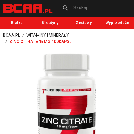
Szukaj
Białka
Kreatyny
Zestawy
Wyprzedaże
BCAA.PL
WITAMINY I MINERAŁY
ZINC CITRATE 15MG 100KAPS.