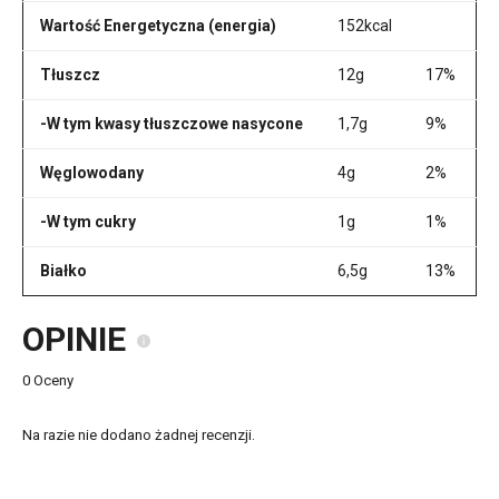
Wartość Energetyczna (energia)
152kcal
Tłuszcz
12g
17%
-W tym kwasy tłuszczowe nasycone
1,7g
9%
Węglowodany
4g
2%
-W tym cukry
1g
1%
Białko
6,5g
13%
OPINIE
0 Oceny
Na razie nie dodano żadnej recenzji.