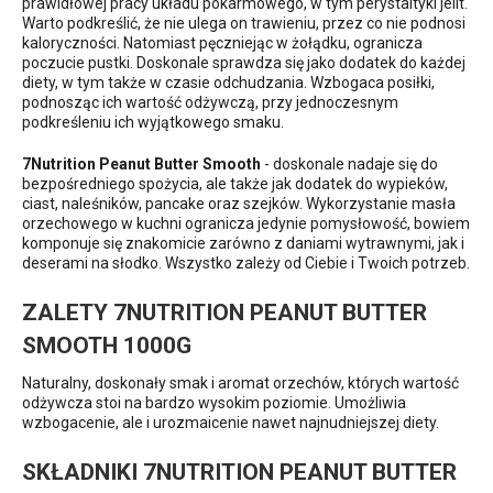
prawidłowej pracy układu pokarmowego, w tym perystaltyki jelit.
Warto podkreślić, że nie ulega on trawieniu, przez co nie podnosi
kaloryczności. Natomiast pęczniejąc w żołądku, ogranicza
poczucie pustki. Doskonale sprawdza się jako dodatek do każdej
diety, w tym także w czasie odchudzania. Wzbogaca posiłki,
podnosząc ich wartość odżywczą, przy jednoczesnym
podkreśleniu ich wyjątkowego smaku.
7Nutrition Peanut Butter Smooth
- doskonale nadaje się do
bezpośredniego spożycia, ale także jak dodatek do wypieków,
ciast, naleśników, pancake oraz szejków. Wykorzystanie masła
orzechowego w kuchni ogranicza jedynie pomysłowość, bowiem
komponuje się znakomicie zarówno z daniami wytrawnymi, jak i
deserami na słodko. Wszystko zależy od Ciebie i Twoich potrzeb.
ZALETY 7NUTRITION PEANUT BUTTER
SMOOTH 1000G
Naturalny, doskonały smak i aromat orzechów, których wartość
odżywcza stoi na bardzo wysokim poziomie. Umożliwia
wzbogacenie, ale i urozmaicenie nawet najnudniejszej diety.
SKŁADNIKI 7NUTRITION PEANUT BUTTER