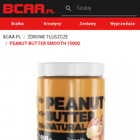
Szukaj
Białka
Kreatyny
Zestawy
Wyprzedaże
BCAA.PL
ZDROWE TŁUSZCZE
PEANUT BUTTER SMOOTH 1000G