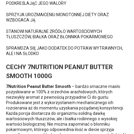
PODKREŚLAJĄC JEGO WALORY
SPRZYJA UROZMAICENIU MONOTONNEJ DIETY ORAZ
WZBOGACA JĄ
STANOWI NATURALNE ŹRÓDŁO WARTOŚCIOWYCH
TŁUSZCZÓW, BIAŁKA ORAZ BŁONNIKA POKARMOWEGO
SPRAWDZA SIĘ JAKO DODATEK DO POTRAW WYTRAWNYCH,
ALE I NA SŁODKO
CECHY 7NUTRITION PEANUT BUTTER
SMOOTH 1000G
7Nutrition Peanut Butter Smooth
– bardzo smaczne masło
pozyskiwane w 100% z orzechów arachidowych, których
niezwykły aromat z pewnością przypadnie Ci do gustu.
Produkowane jest z wykorzystaniem mechanicznego ich
rozcierania aż do momentu uzyskania pożądanej konsystencji.
Każda porcja dostarcza do organizmu solidną dawkę
wartościowych tłuszczów, ale i białka roślinnego o wysokiej
wartości biologicznej. Nie można zapominać o błonniku
pokarmowym, którego odpowiednia ilość w diecie sprzyja