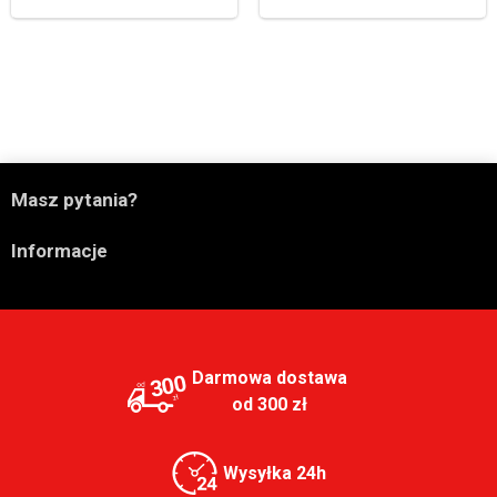

Masz pytania?

Informacje
Darmowa dostawa
300
od 300 zł
Wysyłka 24h