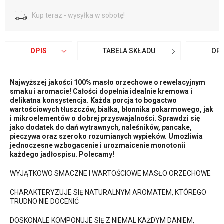
Kup teraz - wysyłka w sobotę!
OPIS
TABELA SKŁADU
OPI
Najwyższej jakości 100% masło orzechowe o rewelacyjnym
smaku i aromacie! Całości dopełnia idealnie kremowa i
delikatna konsystencja. Każda porcja to bogactwo
wartościowych tłuszczów, białka, błonnika pokarmowego, jak
i mikroelementów o dobrej przyswajalności. Sprawdzi się
jako dodatek do dań wytrawnych, naleśników, pancake,
pieczywa oraz szeroko rozumianych wypieków. Umożliwia
jednoczesne wzbogacenie i urozmaicenie monotonii
każdego jadłospisu. Polecamy!
WYJĄTKOWO SMACZNE I WARTOŚCIOWE MASŁO ORZECHOWE
CHARAKTERYZUJE SIĘ NATURALNYM AROMATEM, KTÓREGO
TRUDNO NIE DOCENIĆ
DOSKONALE KOMPONUJE SIĘ Z NIEMAL KAŻDYM DANIEM,