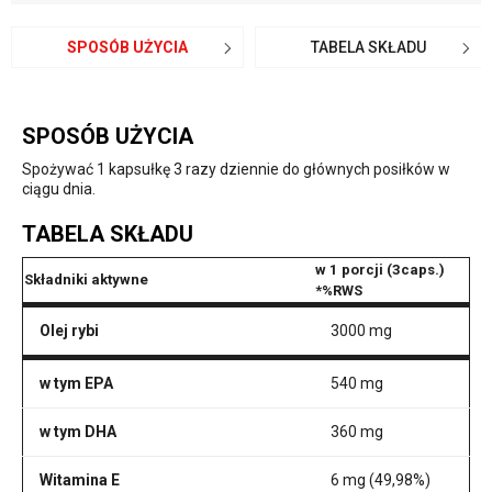
SPOSÓB UŻYCIA
TABELA SKŁADU
SPOSÓB UŻYCIA
Spożywać 1 kapsułkę 3 razy dziennie do głównych posiłków w
ciągu dnia.
TABELA SKŁADU
w 1 porcji (3caps.)
Składniki aktywne
*%RWS
Olej rybi
3000 mg
w tym EPA
540 mg
w tym DHA
360 mg
Witamina E
6 mg (49,98%)