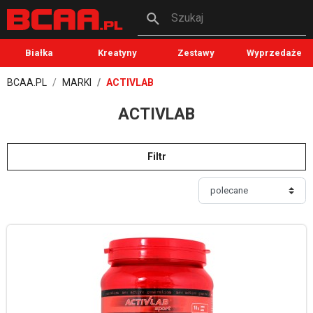
Szukaj
Białka
Kreatyny
Zestawy
Wyprzedaże
BCAA.PL
MARKI
ACTIVLAB
ACTIVLAB
Filtr