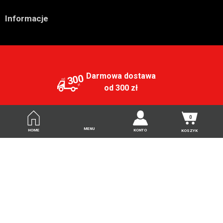

Informacje
Darmowa dostawa
300
od 300 zł
Wysyłka 24h
0
MENU
HOME
KONTO
KOSZYK
Porady suplementacyjne