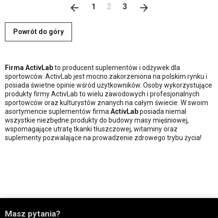
Poprzedni
Następny
arrow_back
1
2
3
arrow_forward
Powrót do góry
Firma ActivLab
to producent suplementów i odżywek dla
sportowców. ActivLab jest mocno zakorzeniona na polskim rynku i
posiada świetne opinie wśród użytkowników. Osoby wykorzystujące
produkty firmy ActivLab to wielu zawodowych i profesjonalnych
sportowców oraz kulturystów znanych na całym świecie. W swoim
asortymencie suplementów firma
ActivLab
posiada niemal
wszystkie niezbędne produkty do budowy masy mięśniowej,
wspomagające utratę tkanki tłuszczowej, witaminy oraz
suplementy pozwalające na prowadzenie zdrowego trybu życia!

Masz pytania?