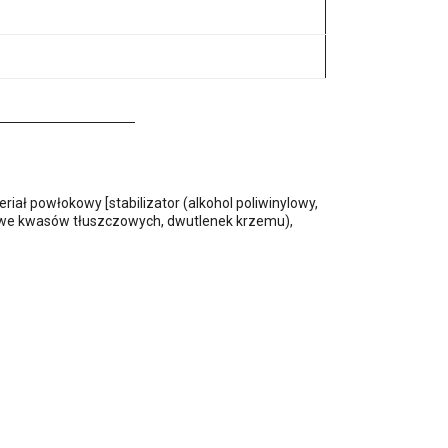
riał powłokowy [stabilizator (alkohol poliwinylowy,
nezowe kwasów tłuszczowych, dwutlenek krzemu),