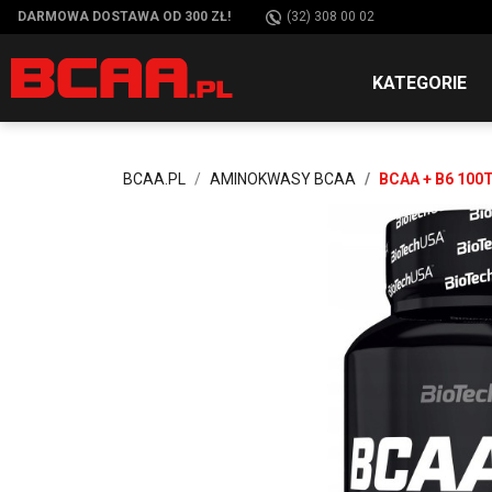
DARMOWA DOSTAWA OD 300 ZŁ!
(32) 308 00 02
KATEGORIE
BCAA.PL
AMINOKWASY BCAA
BCAA + B6 100