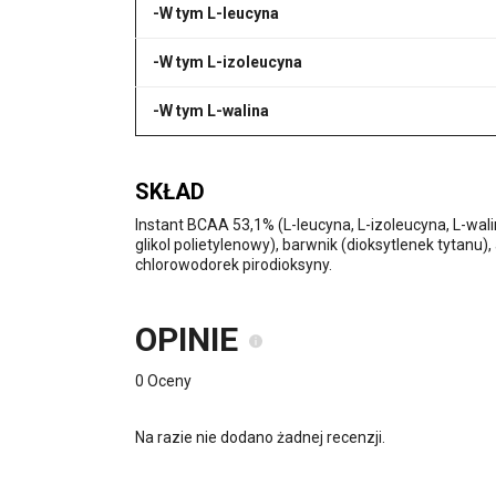
-W tym L-leucyna
-W tym L-izoleucyna
-W tym L-walina
SKŁAD
Instant BCAA 53,1% (L-leucyna, L-izoleucyna, L-wali
glikol polietylenowy), barwnik (dioksytlenek tytanu
chlorowodorek pirodioksyny.
OPINIE
0 Oceny
Na razie nie dodano żadnej recenzji.