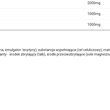
2000mg
1000mg
1000mg
na, emulgator: lecytyny), substancja wypełniająca (żel celulozowy), mate
), anty - środek zbrylający (talk), środki przeciwzbrylające (sole mag