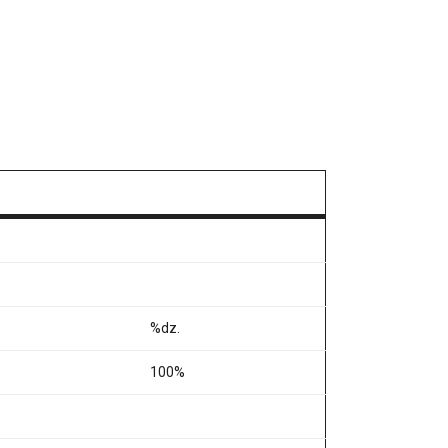
%dz.
100%