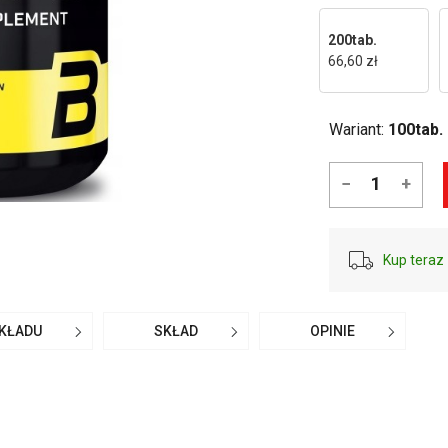
200tab.
66,60 zł
Wariant:
100tab.
−
+
Kup teraz 
SKŁADU
SKŁAD
OPINIE