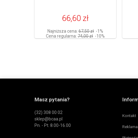
66,60 zł
Najniższa cena:
67,50 zł
-1%
Cena regularna:
74,00 zł
-10%
Masz pytania?
Infor
(32) 308 00 02
Kontakt
sklep@bcaa.pl
Pn. - Pt. 8.00-16.00
Reklama
Płatnośc