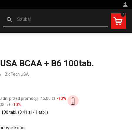
0
Szukaj
 USA BCAA + B6 100tab.
A
BioTech USA
0 dni przed promocją:
45,00 zł
-10%
,00 zł
-10%
00 tabl. (0,41 zł / 1 tabl.)
ne wielkości: