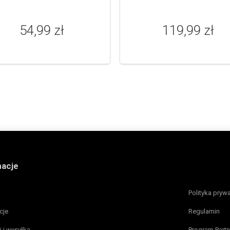
54,99 zł
119,99 zł
macje
Polityka pryw
cje
Regulamin
i i wysyłka
Program Partn