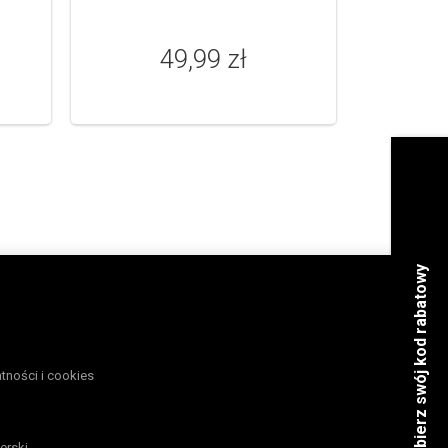
49,99 zł
atności i cookies
erski