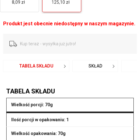
8,09 zł
125,10 zł
Produkt jest obecnie niedostępny w naszym magazynie.
Kup teraz - wysyłka już jutro!
TABELA SKŁADU
SKŁAD
O
TABELA SKŁADU
Wielkość porcji: 70g
Ilość porcji w opakowaniu: 1
Wielkość opakowania: 70g