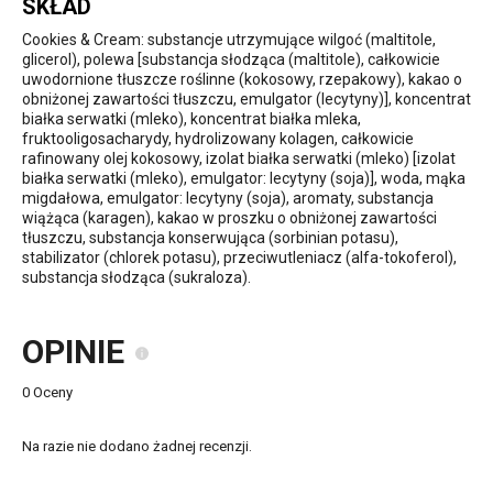
SKŁAD
Cookies & Cream: substancje utrzymujące wilgoć (maltitole,
glicerol), polewa [substancja słodząca (maltitole), całkowicie
uwodornione tłuszcze roślinne (kokosowy, rzepakowy), kakao o
obniżonej zawartości tłuszczu, emulgator (lecytyny)], koncentrat
białka serwatki (mleko), koncentrat białka mleka,
fruktooligosacharydy, hydrolizowany kolagen, całkowicie
rafinowany olej kokosowy, izolat białka serwatki (mleko) [izolat
białka serwatki (mleko), emulgator: lecytyny (soja)], woda, mąka
migdałowa, emulgator: lecytyny (soja), aromaty, substancja
wiążąca (karagen), kakao w proszku o obniżonej zawartości
tłuszczu, substancja konserwująca (sorbinian potasu),
stabilizator (chlorek potasu), przeciwutleniacz (alfa-tokoferol),
substancja słodząca (sukraloza).
OPINIE
0 Oceny
Na razie nie dodano żadnej recenzji.