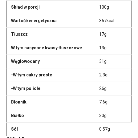
Skład w porcji
100g
Wartość energetyczna
367kcal
Tłuszcz
17g
W tym nasycone kwasy tłuszczowe
13g
Węglowodany
31g
-W tym cukry proste
2,3g
-W tym poliole
26g
Błonnik
7,6g
Białko
30g
Sól
0,57g