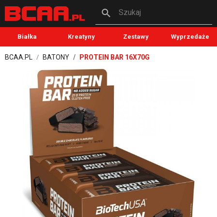
Szukaj
Białka
Kreatyny
Zestawy
Wyprzedaże
BCAA.PL
BATONY
PROTEIN BAR 16X70G