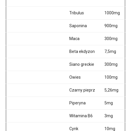
Tribulus
1000mg
Saponina
900mg
Maca
300mg
Beta ekdyzon
7,5mg
Siano greckie
300mg
Owies
100mg
Czarny pieprz
5,26mg
Piperyna
5mg
Witamina B6
3mg
Cynk
10mg