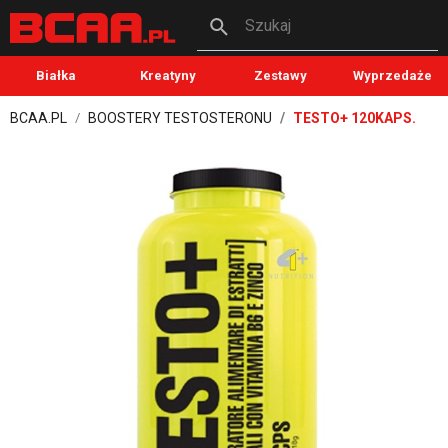
Szukaj
Białka
Kreatyny
Zestawy
Wyprzedaże
BCAA.PL
BOOSTERY TESTOSTERONU
TESTO+ 120KAPS.