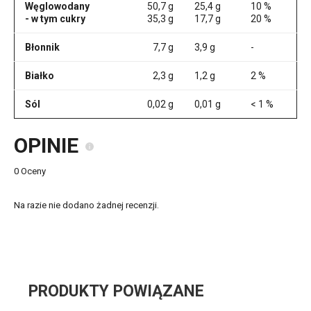
Węglowodany
50,7 g
25,4 g
10 %
- w tym cukry
35,3 g
17,7 g
20 %
Błonnik
7,7 g
3,9 g
-
Białko
2,3 g
1,2 g
2 %
Sól
0,02 g
0,01 g
< 1 %
OPINIE
0 Oceny
Na razie nie dodano żadnej recenzji.
PRODUKTY POWIĄZANE