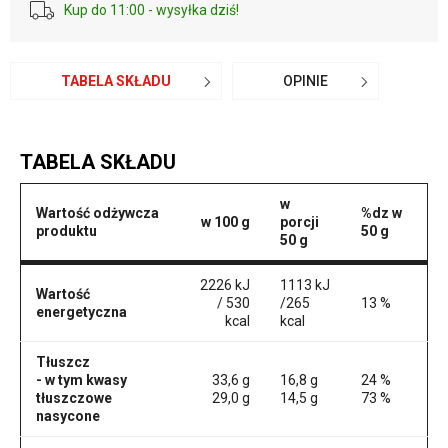
Kup do 11:00 - wysyłka dziś!
TABELA SKŁADU
OPINIE
TABELA SKŁADU
w
Wartość odżywcza
%dz w
w 100 g
porcji
produktu
50 g
50 g
2226 kJ
1113 kJ
Wartość
/ 530
/265
13 %
energetyczna
kcal
kcal
Tłuszcz
- w tym kwasy
33,6 g
16,8 g
24 %
tłuszczowe
29,0 g
14,5 g
73 %
nasycone