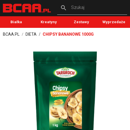
Szukaj
Białka
Kreatyny
Zestawy
Wyprzedaże
BCAA.PL
DIETA
CHIPSY BANANOWE 1000G