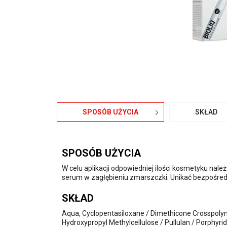
SPOSÓB UŻYCIA
SKŁAD
SPOSÓB UŻYCIA
W celu aplikacji odpowiedniej ilości kosmetyku nal
serum w zagłębieniu zmarszczki. Unikać bezpośred
SKŁAD
Aqua, Cyclopentasiloxane / Dimethicone Crosspolyme
Hydroxypropyl Methylcellulose / Pullulan / Porphyri