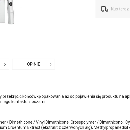
Kup teraz 
OPINIE
eży przekręcić końcówkę opakowania aż do pojawienia się produktu na ap
niego kontaktu z oczami.
r / Dimethicone / Vinyl Dimethicone, Crosspolymer / Dimethiconol, Cyc
dium Cruentum Extract (ekstrakt z czerwonych alg), Methylpropanediol /