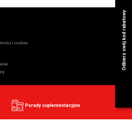
atności i cookies
erski
jny
Porady suplementacyjne