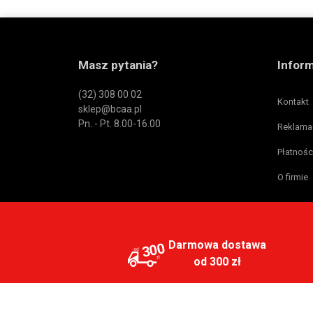
Masz pytania?
Infor
(32) 308 00 02
Kontakt
sklep@bcaa.pl
Pn. - Pt. 8.00-16.00
Reklama
Płatnośc
O firmie
Darmowa dostawa
300
od 300 zł