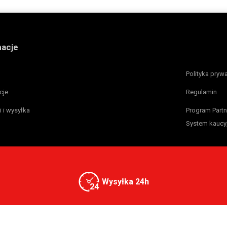
macje
Polityka pryw
cje
Regulamin
i i wysyłka
Program Partn
System kaucy
Wysyłka 24h