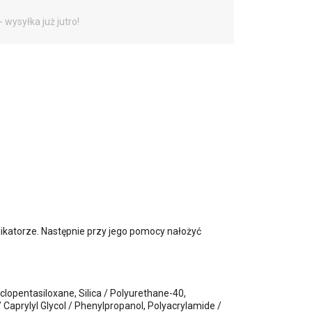
- wysyłka już jutro!
likatorze. Następnie przy jego pomocy nałożyć
lopentasiloxane, Silica / Polyurethane-40,
 Caprylyl Glycol / Phenylpropanol, Polyacrylamide /