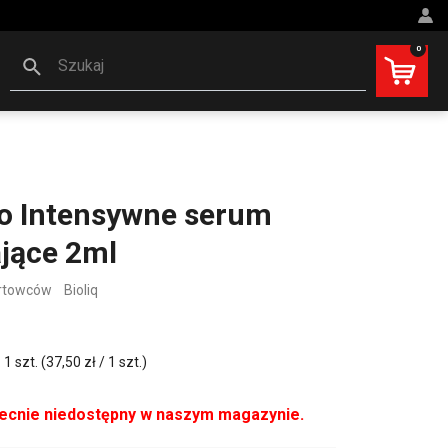
0
Szukaj
ro Intensywne serum
jące 2ml
ortowców
Bioliq
 szt. (37,50 zł / 1 szt.)
becnie niedostępny w naszym magazynie.