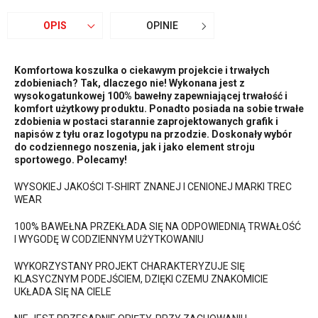
OPIS
OPINIE
Komfortowa koszulka o ciekawym projekcie i trwałych
zdobieniach? Tak, dlaczego nie! Wykonana jest z
wysokogatunkowej 100% bawełny zapewniającej trwałość i
komfort użytkowy produktu. Ponadto posiada na sobie trwałe
zdobienia w postaci starannie zaprojektowanych grafik i
napisów z tyłu oraz logotypu na przodzie. Doskonały wybór
do codziennego noszenia, jak i jako element stroju
sportowego. Polecamy!
WYSOKIEJ JAKOŚCI T-SHIRT ZNANEJ I CENIONEJ MARKI TREC
WEAR
100% BAWEŁNA PRZEKŁADA SIĘ NA ODPOWIEDNIĄ TRWAŁOŚĆ
I WYGODĘ W CODZIENNYM UŻYTKOWANIU
WYKORZYSTANY PROJEKT CHARAKTERYZUJE SIĘ
KLASYCZNYM PODEJŚCIEM, DZIĘKI CZEMU ZNAKOMICIE
UKŁADA SIĘ NA CIELE