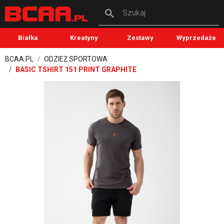
Szukaj
Białka
Kreatyny
Zestawy
Wyprzedaże
BCAA.PL
ODZIEŻ SPORTOWA
BASIC TSHIRT 151 PRINT GRAPHITE