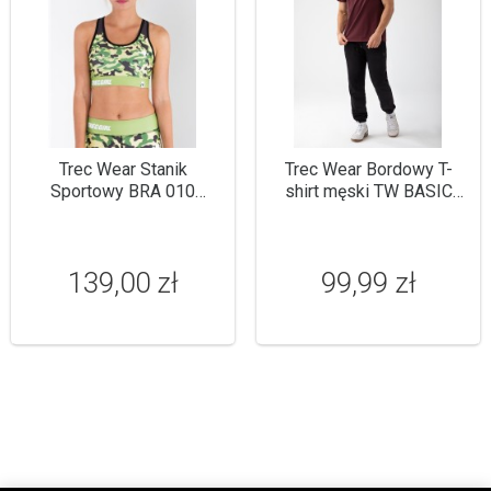
Trec Wear Stanik
Trec Wear Bordowy T-
Sportowy BRA 010
shirt męski TW BASIC
TrecGirl Strong Camo
TSHIRT 182 M
BURGUNDY
139,00 zł
99,99 zł