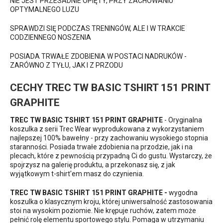
NIE JEST PRZESADNIE OPIĘTY, PRZY ZACHOWANIU
OPTYMALNEGO LUZU
SPRAWDZI SIĘ PODCZAS TRENINGÓW, ALE I W TRAKCIE
CODZIENNEGO NOSZENIA
POSIADA TRWAŁE ZDOBIENIA W POSTACI NADRUKÓW -
ZARÓWNO Z TYŁU, JAK I Z PRZODU
CECHY TREC TW BASIC TSHIRT 151 PRINT
GRAPHITE
TREC TW BASIC TSHIRT 151 PRINT GRAPHITE
- Oryginalna
koszulka z serii Trec Wear wyprodukowana z wykorzystaniem
najlepszej 100% bawełny - przy zachowaniu wysokiego stopnia
staranności. Posiada trwałe zdobienia na przodzie, jak i na
plecach, które z pewnością przypadną Ci do gustu. Wystarczy, że
spojrzysz na galerię produktu, a przekonasz się, z jak
wyjątkowym t-shirt'em masz do czynienia.
TREC TW BASIC TSHIRT 151 PRINT GRAPHITE -
wygodna
koszulka o klasycznym kroju, której uniwersalność zastosowania
stoi na wysokim poziomie. Nie krępuje ruchów, zatem może
pełnić rolę elementu sportowego stylu. Pomaga w utrzymaniu