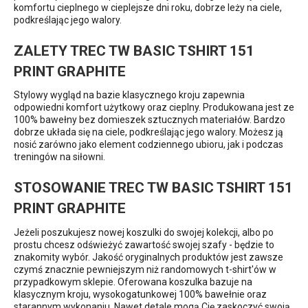
komfortu cieplnego w cieplejsze dni roku, dobrze leży na ciele,
podkreślając jego walory.
ZALETY TREC TW BASIC TSHIRT 151
PRINT GRAPHITE
Stylowy wygląd na bazie klasycznego kroju zapewnia
odpowiedni komfort użytkowy oraz cieplny. Produkowana jest ze
100% bawełny bez domieszek sztucznych materiałów. Bardzo
dobrze układa się na ciele, podkreślając jego walory. Możesz ją
nosić zarówno jako element codziennego ubioru, jak i podczas
treningów na siłowni.
STOSOWANIE TREC TW BASIC TSHIRT 151
PRINT GRAPHITE
Jeżeli poszukujesz nowej koszulki do swojej kolekcji, albo po
prostu chcesz odświeżyć zawartość swojej szafy - będzie to
znakomity wybór. Jakość oryginalnych produktów jest zawsze
czymś znacznie pewniejszym niż randomowych t-shirt'ów w
przypadkowym sklepie. Oferowana koszulka bazuje na
klasycznym kroju, wysokogatunkowej 100% bawełnie oraz
starannym wykonaniu. Nawet detale mogą Cię zaskoczyć swoją