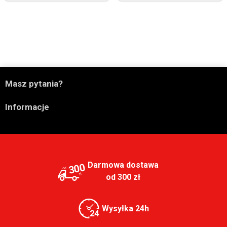

Masz pytania?

Informacje
Darmowa dostawa
300
od 300 zł
Wysyłka 24h