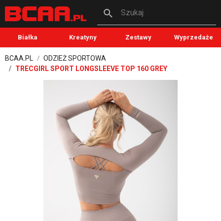
Szukaj
Białka
Kreatyny
Zestawy
Wyprzedaże
BCAA.PL
ODZIEŻ SPORTOWA
TRECGIRL SPORT LONGSLEEVE TOP 160 GREY