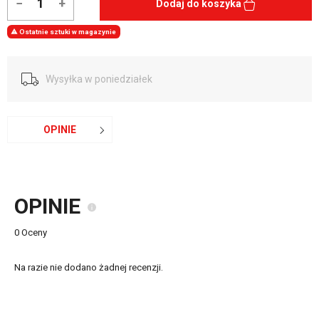
−
+
Dodaj do koszyka

Ostatnie sztuki w magazynie
Wysyłka w poniedziałek
OPINIE
OPINIE
0 Oceny
Na razie nie dodano żadnej recenzji.