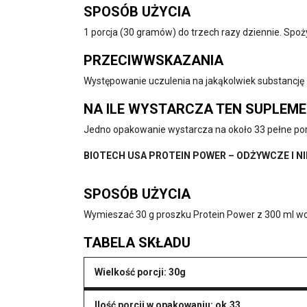
SPOSÓB UŻYCIA
1 porcja (30 gramów) do trzech razy dziennie. Spo
PRZECIWWSKAZANIA
Występowanie uczulenia na jakąkolwiek substancję z
NA ILE WYSTARCZA TEN SUPLEM
Jedno opakowanie wystarcza na około 33 pełne por
BIOTECH USA PROTEIN POWER – ODŻYWCZE I N
SPOSÓB UŻYCIA
Wymieszać 30 g proszku Protein Power z 300 ml wod
TABELA SKŁADU
Wielkość porcji: 30g
Ilość porcji w opakowaniu: ok.33