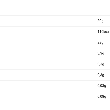
30g
110kcal
23g
3,3g
0,3g
0,3g
0,03g
0,08g