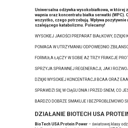
Uniwersalna odżywka wysokobiałkowa, w której zn
wapnia oraz koncentratu białka serwatki (WPC).
wszystko, czego potrzebują. Wpływa pozytywnie n
szalejącego katabolizmu. Polecamy!
WYSOKIEJ JAKOŚCI PREPARAT BIAŁKOWY, DZIĘKI
POMAGA W UTRZYMANIU ODPOWIEDNIO ZBILANSO
FORMUŁA ŁĄCZY W SOBIE AŻ TRZY FRAKCJE PR
SPRZYJA SPRAWNEJ REGENERACJI, JAK I ROZWO
DZIĘKI WYSOKIEJ KONCENTRACJI BCAA ORAZ E
SPRAWDZI SIĘ W CIĄGU DNIA I PRZED SNEM, CO
BARDZO DOBRZE SMAKUJE I BEZPROBLEMOWO S
DZIAŁANIE BIOTECH USA PROTE
BioTech USA Protein Power
– światowej klasy odż