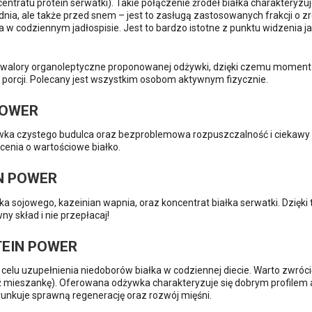
entratu protein serwatki). Takie połączenie źródeł białka charaktery
dnia, ale także przed snem – jest to zasługą zastosowanych frakcji o 
 codziennym jadłospisie. Jest to bardzo istotne z punktu widzenia ja
walory organoleptyczne proponowanej odżywki, dzięki czemu moment p
porcji. Polecany jest wszystkim osobom aktywnym fizycznie.
POWER
awka czystego budulca oraz bezproblemowa rozpuszczalność i ciekawy s
enia o wartościowe białko.
IN POWER
łka sojowego, kazeinian wapnia, oraz koncentrat białka serwatki. Dzię
 skład i nie przepłacaj!
TEIN POWER
celu uzupełnienia niedoborów białka w codziennej diecie. Warto zwrócić
ź mieszankę). Oferowana odżywka charakteryzuje się dobrym profile
unkuje sprawną regenerację oraz rozwój mięśni.