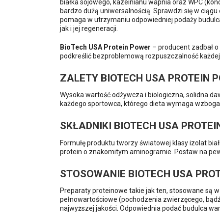
białka sojowego, kazeinianu wapnia oraz WPC (konc
bardzo dużą uniwersalnością. Sprawdzi się w ciągu 
pomaga w utrzymaniu odpowiedniej podaży budulca w
jak i jej regeneracji.
BioTech USA Protein Power
– producent zadbał o 
podkreślić bezproblemową rozpuszczalność każdej 
ZALETY BIOTECH USA PROTEIN 
Wysoka wartość odżywcza i biologiczna, solidna d
każdego sportowca, którego dieta wymaga wzbogac
SKŁADNIKI BIOTECH USA PROTE
Formułę produktu tworzy światowej klasy izolat bia
protein o znakomitym aminogramie. Postaw na pewny
STOSOWANIE BIOTECH USA PRO
Preparaty proteinowe takie jak ten, stosowane są w 
pełnowartościowe (pochodzenia zwierzęcego, bąd
najwyższej jakości. Odpowiednia podać budulca war