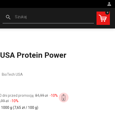
0
Szukaj
 USA Protein Power
BioTech USA
0 dni przed promocją:
84,99 zł
-10%
,99 zł
-10%
1000 g (7,65 zł / 100 g)