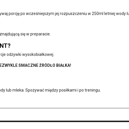
żywaj porcję po wcześniejszym jej rozpuszczeniu w 250ml letniej wody 
najdującą się w preparacie.
ENT?
cje odżywki wysokobiałkowej.
IEZWYKLE SMACZNE ŹRÓDŁO BIAŁKA!
y lub mleka. Spożywać między posiłkami i po treningu.