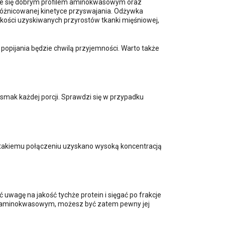
zuje się dobrym profilem aminokwasowym oraz
zróżnicowanej kinetyce przyswajania. Odżywka
kości uzyskiwanych przyrostów tkanki mięśniowej,
opijania będzie chwilą przyjemności. Warto także
mak każdej porcji. Sprawdzi się w przypadku
ki takiemu połączeniu uzyskano wysoką koncentracją
 uwagę na jakość tychże protein i sięgać po frakcje
m aminokwasowym, możesz być zatem pewny jej