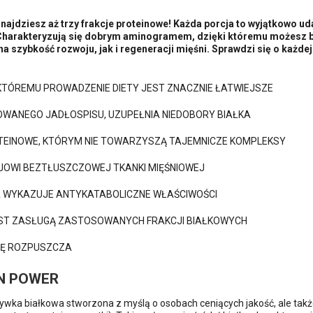
ajdziesz aż trzy frakcje proteinowe! Każda porcja to wyjątkowo ud
 Charakteryzują się dobrym aminogramem, dzięki któremu możesz b
a szybkość rozwoju, jak i regeneracji mięśni. Sprawdzi się o każd
 KTÓREMU PROWADZENIE DIETY JEST ZNACZNIE ŁATWIEJSZE
WANEGO JADŁOSPISU, UZUPEŁNIA NIEDOBORY BIAŁKA
OTEINOWE, KTÓRYM NIE TOWARZYSZĄ TAJEMNICZE KOMPLEKSY
JOWI BEZTŁUSZCZOWEJ TKANKI MIĘŚNIOWEJ
AA WYKAZUJE ANTYKATABOLICZNE WŁAŚCIWOŚCI
 JEST ZASŁUGĄ ZASTOSOWANYCH FRAKCJI BIAŁKOWYCH
IĘ ROZPUSZCZA
IN POWER
ywka białkowa stworzona z myślą o osobach ceniących jakość, ale także