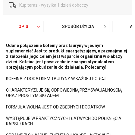
Kup teraz - wysyłka 1 dzień doboczy
OPIS
SPOSÓB UŻYCIA
TA
Udane połączenie kofeiny oraz tauryny w jednym
suplemencie! Jest to produkt energetyzujący, a przynajmniej
z założenia jego celem jest wsparcie organizmu w słabszy
dzień. Kofeina jest powszechnie znanym stymulantem
sprzyjającym pobudzeniu do działania. Polecamy!
KOFEINA Z DODATKIEM TAURYNY W KAŻDEJ PORCJI
CHARAKTERYZUJE SIĘ ODPOWIEDNIĄ PRZYSWAJALNOŚCIĄ
ORAZ PROSTYM SKŁADEM
FORMUŁA WOLNA JEST OD ZBĘDNYCH DODATKÓW
WYSTĘPUJE W PRAKTYCZNYCH I ŁATWYCH DO POŁKNIĘCIA
KAPSUŁKACH