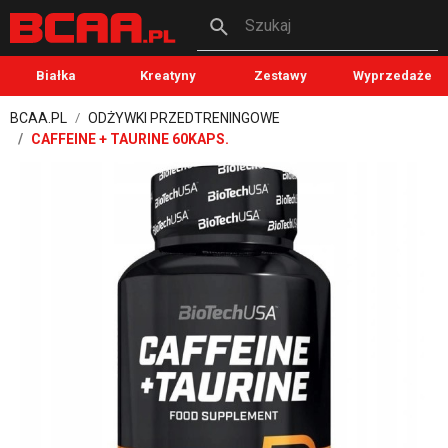
Szukaj
Białka
Kreatyny
Zestawy
Wyprzedaże
BCAA.PL
ODŻYWKI PRZEDTRENINGOWE
CAFFEINE + TAURINE 60KAPS.