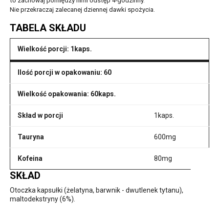
to zachowaj pomiędzy nimi odstęp 4-godzinny.
Nie przekraczaj zalecanej dziennej dawki spożycia.
TABELA SKŁADU
Wielkość porcji: 1kaps.
Ilość porcji w opakowaniu: 60
Wielkość opakowania: 60kaps.
Skład w porcji
1kaps.
Tauryna
600mg
Kofeina
80mg
SKŁAD
Otoczka kapsułki (żelatyna, barwnik - dwutlenek tytanu),
maltodekstryny (6%).