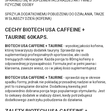
SPRAWDZI SIĘ W SUPLEMENTACJI KAŻDEJ AKTYWNEJ
FIZYCZNIE OSOBY
SPRZYJA DODATKOWEMU POBUDZENIU DO DZIAŁANIA, TAKŻE
W SŁABSZY DZIEŃ (KOFEINA)
CECHY BIOTECH USA CAFFEINE +
TAURINE 60KAPS.
BIOTECH USA CAFFEINE + TAURINE
- wysokiej jakości kofeina,
której towarzyszy dodatek tauryny. Sprawdzi się w
suplementacji profesjonalnych sportowców, ale i osób
trenujących rekreacyjnie. Każda porcja to 80mg kofeiny o
odpowiedniej przyswajalności. Formuła jest w pełni jawna i
klarowna, zawsze wiesz, co i w jakiej ilości suplementujesz.
BIOTECH USA CAFFEINE + TAURINE
- sprawdzi się w okresie
spadku formy, jednak nie pokładaj przesadnej nadziei w kofeinie,
jest to rozwiązanie doraźne. Dodatkową kwestią jest
odpowiednio dobrana porcja tego popularnego stymulantu. Jest
to ciekawy dodatek w słabszy dzień, kiedy potrzebujesz
dodatkowego zastrzyku pobudzenia do działania.
ZALETY BIOTECH USA CAFFEINE +