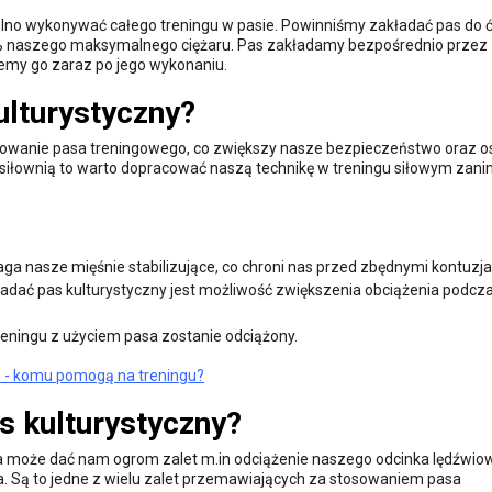
wolno wykonywać całego treningu w pasie. Powinniśmy zakładać pas do 
-90% naszego maksymalnego ciężaru. Pas zakładamy bezpośrednio przez
emy go zaraz po jego wykonaniu.
ulturystyczny?
tosowanie pasa treningowego, co zwiększy nasze bezpieczeństwo oraz os
siłownią to warto dopracować naszą technikę w treningu siłowym zan
 nasze mięśnie stabilizujące, co chroni nas przed zbędnymi kontuzja
ładać pas kulturystyczny jest możliwość zwiększenia obciążenia podcz
eningu z użyciem pasa zostanie odciążony.
we - komu pomogą na treningu?
s kulturystyczny?
a może dać nam ogrom zalet m.in odciążenie naszego odcinka lędźwi
 Są to jedne z wielu zalet przemawiających za stosowaniem pasa