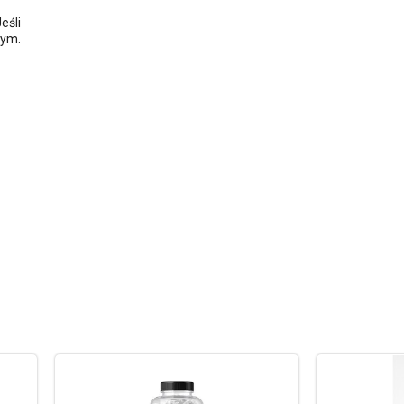
eśli
wym.