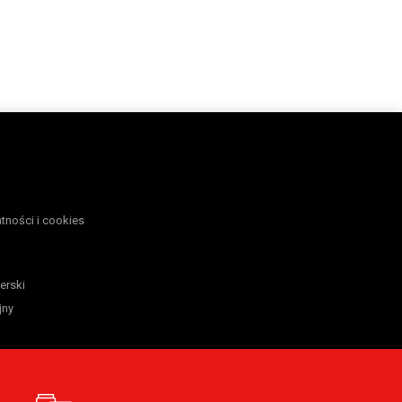
atności i cookies
erski
jny