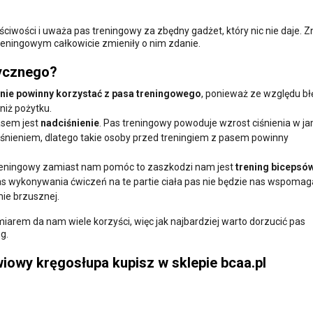
aściwości i uważa pas treningowy za zbędny gadżet, który nic nie daje. 
reningowym całkowicie zmieniły o nim zdanie.
tycznego?
nie powinny korzystać z pasa treningowego
, ponieważ ze względu b
niż pożytku.
asem jest
nadciśnienie
. Pas treningowy powoduje wzrost ciśnienia w j
iśnieniem, dlatego takie osoby przed treningiem z pasem powinny
reningowy zamiast nam pomóc to zaszkodzi nam jest
trening bicepsów
as wykonywania ćwiczeń na te partie ciała pas nie będzie nas wspomaga
mie brzusznej.
arem da nam wiele korzyści, więc jak najbardziej warto dorzucić pas
g.
iowy kręgosłupa kupisz w sklepie bcaa.pl