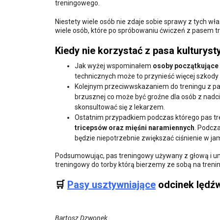
treningowego.
Niestety wiele osób nie zdaje sobie sprawy z tych wł
wiele osób, które po spróbowaniu ćwiczeń z pasem t
Kiedy nie korzystać z pasa kulturys
Jak wyżej wspominałem
osoby początkujące 
technicznych może to przynieść więcej szkody 
Kolejnym przeciwwskazaniem do treningu z p
brzusznej co może być groźne dla osób z nadc
skonsultować się z lekarzem.
Ostatnim przypadkiem podczas którego pas t
tricepsów oraz mięśni naramiennych
. Podcz
będzie niepotrzebnie zwiększać ciśnienie w ja
Podsumowując, pas treningowy używany z głową i umi
treningowy do torby którą bierzemy ze sobą na trenin
🛒
Pasy usztywniające
odcinek lędźw
Bartosz Dzwonek