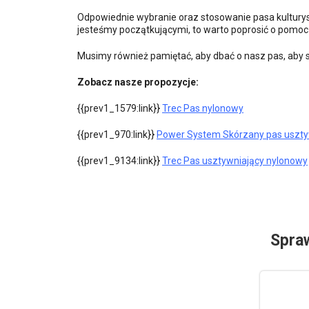
Odpowiednie wybranie oraz stosowanie pasa kulturys
jesteśmy początkującymi, to warto poprosić o pomoc 
Musimy również pamiętać, aby dbać o nasz pas, aby sł
Zobacz nasze propozycje:
{{prev1_1579:link}}
Trec Pas nylonowy
{{prev1_970:link}}
Power System Skórzany pas uszty
{{prev1_9134:link}}
Trec Pas usztywniający nylonowy
Spra