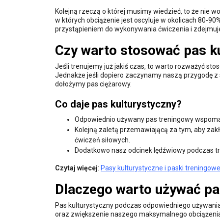
Kolejną rzeczą o której musimy wiedzieć, to że nie 
w których obciążenie jest oscyluje w okolicach 80
przystąpieniem do wykonywania ćwiczenia i zdejmuj
Czy warto stosować pas k
Jeśli trenujemy już jakiś czas, to warto rozważyć s
Jednakże jeśli dopiero zaczynamy naszą przygodę z 
dołożymy pas ciężarowy.
Co daje pas kulturystyczny?
Odpowiednio używany pas treningowy wspomaga
Kolejną zaletą przemawiającą za tym, aby zak
ćwiczeń siłowych.
Dodatkowo nasz odcinek lędźwiowy podczas tr
Czytaj więcej
:
Pasy kulturystyczne i paski treningo
Dlaczego warto używać pa
Pas kulturystyczny podczas odpowiedniego używani
oraz zwiększenie naszego maksymalnego obciążenia.