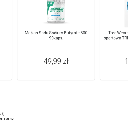
Maślan Sodu Sodium Butyrate 500
Trec Wear 
90kaps.
sportowa TR
49,99 zł
1
%
%
zji
ym oraz