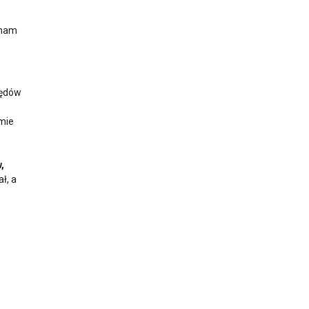
Znam
łędów
amie
,
ł, a