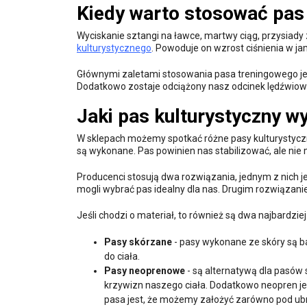
Kiedy warto stosować pas 
Wyciskanie sztangi na ławce, martwy ciąg, przysiady
kulturystycznego
. Powoduje on wzrost ciśnienia w j
Głównymi zaletami stosowania pasa treningowego je
Dodatkowo zostaje odciążony nasz odcinek lędźwiow
Jaki pas kulturystyczny w
W sklepach możemy spotkać różne pasy kulturystyczne
są wykonane. Pas powinien nas stabilizować, ale nie 
Producenci stosują dwa rozwiązania, jednym z nich 
mogli wybrać pas idealny dla nas. Drugim rozwiązanie
Jeśli chodzi o materiał, to również są dwa najbardz
Pasy skórzane
- pasy wykonane ze skóry są b
do ciała.
Pasy neoprenowe
- są alternatywą dla pasów 
krzywizn naszego ciała. Dodatkowo neopren je
pasa jest, że możemy założyć zarówno pod ubran