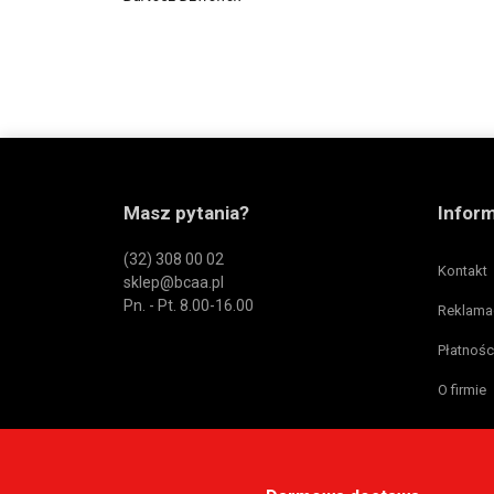
Masz pytania?
Infor
(32) 308 00 02
Kontakt
sklep@bcaa.pl
Pn. - Pt. 8.00-16.00
Reklama
Płatnośc
O firmie