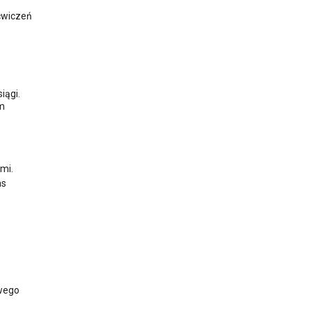
ćwiczeń
iągi.
im
mi.
as
owego