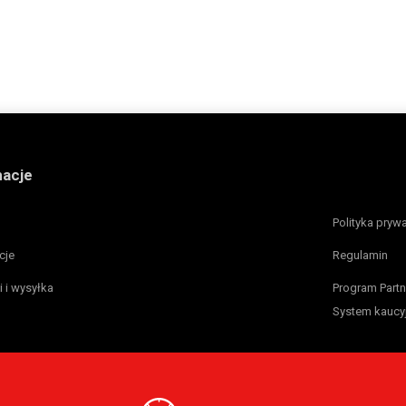
macje
Polityka pryw
cje
Regulamin
i i wysyłka
Program Partn
System kaucy