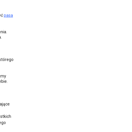
żyć
pasa
nia.
.
 którego
iemy
ebie.
ające
stkich
tego