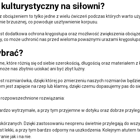
kulturystyczny na siłowni?
 z obciążeniem to tylko jedne z wielu ćwiczeń podczas których warto u
amie brzusznej, co powoduje usztywnienie korpusu.
st dodatkowa ochrona kręgosłupa oraz możliwość zwiększenia obciąże
y, co może uchronić nas przed wieloma poważnymi urazami kręgosłupa
ybrać?
, które różnią się od siebie szerokością, długością oraz materiałem z
może nas zbytnio uciskać ani być zbyt luźny.
jest rozmiarówka, dzięki której po zmierzeniu naszych rozmiarów będz
m jest zapięcie na rzep lub klamrę, dzięki czemu dopasujemy pas do si
iej rozpowszechnione rozwiązania:
ardzo wytrzymałe, a przy tym przyjemne w dotyku oraz dobrze przyleg
skórzanych. Dzięki zastosowaniu neoprenu świetnie przylegają do wszy
st lekki, a przy tym bardzo odporny na uszkodzenia. Kolejnym atutem 
ie jak i na nie.