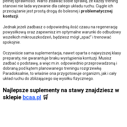
pełnej sprawności. Warto zdawać sobie sprawę, że każdy trening
stanowi nie lada wyzwanie dla całego układu ruchu. Ciągłe ich
przeciążanie jest prostą drogą do bolesnej i
problematycznej
kontuzji
.
Jednak jeżeli zadbasz o odpowiednią ilość czasu na regenerację
powysiłkową oraz zapewnisz im optymalne warunki do odbudowy
wszelkich mikrouszkodzeń, będziesz mógł „spać” i trenować
spokojnie.
Oczywiście sama suplementacja, nawet oparta o najwyższej klasy
preparaty, nie gwarantuje braku wystąpienia kontuzji. Musisz
zadbać o podstawę, a więc m.in. odpowiednio przeprowadzoną i
dobraną pod kątem planowanego treningu rozgrzewkę.
Paradoksalnie, to właśnie ona przygotowuje organizm, jak i cały
układ ruchu do zbliżającego się wysiłku fizycznego.
Najlepsze suplementy na stawy znajdziesz w
sklepie
bcaa.pl
🛒