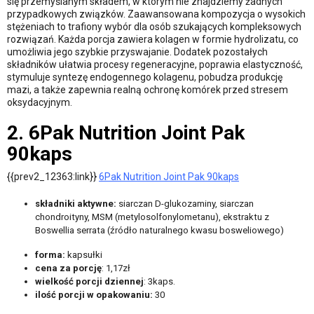
się przemyślanym składem, w którym nie znajdziemy żadnych
przypadkowych związków. Zaawansowana kompozycja o wysokich
stężeniach to trafiony wybór dla osób szukających kompleksowych
rozwiązań. Każda porcja zawiera kolagen w formie hydrolizatu, co
umożliwia jego szybkie przyswajanie. Dodatek pozostałych
składników ułatwia procesy regeneracyjne, poprawia elastyczność,
stymuluje syntezę endogennego kolagenu, pobudza produkcję
mazi, a także zapewnia realną ochronę komórek przed stresem
oksydacyjnym.
2. 6Pak Nutrition Joint Pak
90kaps
{{prev2_12363:link}}
6Pak Nutrition Joint Pak 90kaps
składniki aktywne:
siarczan D-glukozaminy, siarczan
chondroityny, MSM (metylosolfonylometanu), ekstraktu z
Boswellia serrata (źródło naturalnego kwasu bosweliowego)
forma:
kapsułki
cena za porcję
: 1,17zł
wielkość porcji dziennej
: 3kaps.
ilość porcji w opakowaniu:
30