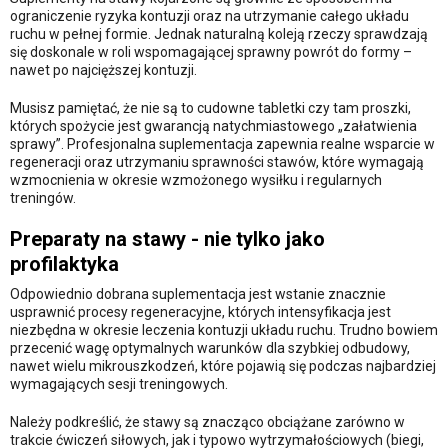
ograniczenie ryzyka kontuzji oraz na utrzymanie całego układu
ruchu w pełnej formie. Jednak naturalną koleją rzeczy sprawdzają
się doskonale w roli wspomagającej sprawny powrót do formy –
nawet po najcięższej kontuzji.
Musisz pamiętać, że nie są to cudowne tabletki czy tam proszki,
których spożycie jest gwarancją natychmiastowego „załatwienia
sprawy”. Profesjonalna suplementacja zapewnia realne wsparcie w
regeneracji oraz utrzymaniu sprawności stawów, które wymagają
wzmocnienia w okresie wzmożonego wysiłku i regularnych
treningów.
Preparaty na stawy - nie tylko jako
profilaktyka
Odpowiednio dobrana suplementacja jest wstanie znacznie
usprawnić procesy regeneracyjne, których intensyfikacja jest
niezbędna w okresie leczenia kontuzji układu ruchu. Trudno bowiem
przecenić wagę optymalnych warunków dla szybkiej odbudowy,
nawet wielu mikrouszkodzeń, które pojawią się podczas najbardziej
wymagających sesji treningowych.
Należy podkreślić, że stawy są znacząco obciążane zarówno w
trakcie ćwiczeń siłowych, jak i typowo wytrzymałościowych (biegi,