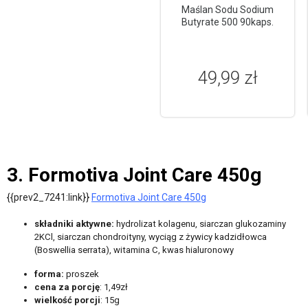
Maślan Sodu Sodium
Butyrate 500 90kaps.
49,99 zł
3. Formotiva Joint Care 450g
{{prev2_7241:link}}
Formotiva Joint Care 450g
składniki aktywne:
hydrolizat kolagenu, siarczan glukozaminy
2KCl, siarczan chondroityny, wyciąg z żywicy kadzidłowca
(Boswellia serrata), witamina C, kwas hialuronowy
forma:
proszek
cena za porcję
: 1,49zł
wielkość porcji
: 15g