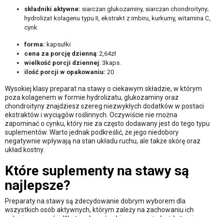
składniki aktywne:
siarczan glukozaminy, siarczan chondroityny;
hydrolizat kolagenu typu II, ekstrakt z imbiru, kurkumy, witamina C,
cynk
forma:
kapsułki
cena za porcję dzienną
: 2,64zł
wielkość porcji dziennej
: 3kaps.
ilość porcji w opakowaniu:
20
Wysokiej klasy preparat na stawy o ciekawym składzie, w którym
poza kolagenem w formie hydrolizatu, glukozaminy oraz
chondroityny znajdziesz szereg niezwykłych dodatków w postaci
ekstraktów i wyciągów roślinnych. Oczywiście nie można
zapominać o cynku, który nie za często dodawany jest do tego typu
suplementów. Warto jednak podkreślić, że jego niedobory
negatywnie wpływają na stan układu ruchu, ale także skórę oraz
układ kostny.
Które suplementy na stawy są
najlepsze?
Preparaty na stawy są zdecydowanie dobrym wyborem dla
wszystkich osób aktywnych, którym zależy na zachowaniu ich