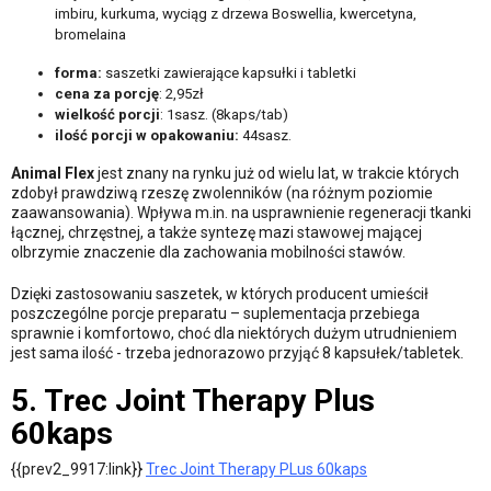
imbiru, kurkuma, wyciąg z drzewa Boswellia, kwercetyna,
bromelaina
forma:
saszetki zawierające kapsułki i tabletki
cena za porcję
: 2,95zł
wielkość porcji
: 1sasz. (8kaps/tab)
ilość porcji w opakowaniu:
44sasz.
Animal Flex
jest znany na rynku już od wielu lat, w trakcie których
zdobył prawdziwą rzeszę zwolenników (na różnym poziomie
zaawansowania). Wpływa m.in. na usprawnienie regeneracji tkanki
łącznej, chrzęstnej, a także syntezę mazi stawowej mającej
olbrzymie znaczenie dla zachowania mobilności stawów.
Dzięki zastosowaniu saszetek, w których producent umieścił
poszczególne porcje preparatu – suplementacja przebiega
sprawnie i komfortowo, choć dla niektórych dużym utrudnieniem
jest sama ilość - trzeba jednorazowo przyjąć 8 kapsułek/tabletek.
5. Trec Joint Therapy Plus
60kaps
{{prev2_9917:link}}
Trec Joint Therapy PLus 60kaps