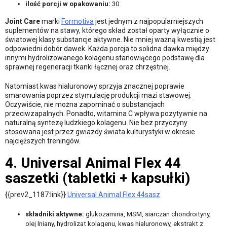
ilość porcji w opakowaniu:
30
Joint Care
marki
Formotiva
jest jednym z najpopularniejszych
suplementów na stawy, którego skład został oparty wyłącznie o
światowej klasy substancje aktywne. Nie mniej ważną kwestią jest
odpowiedni dobór dawek. Każda porcja to solidna dawka między
innymi hydrolizowanego kolagenu stanowiącego podstawę dla
sprawnej regeneracji tkanki łącznej oraz chrzęstnej.
Natomiast kwas hialuronowy sprzyja znacznej poprawie
smarowania poprzez stymulację produkcji mazi stawowej.
Oczywiście, nie można zapominać o substancjach
przeciwzapalnych. Ponadto, witamina C wpływa pozytywnie na
naturalną syntezę ludzkiego kolagenu. Nie bez przyczyny
stosowana jest przez gwiazdy świata kulturystyki w okresie
najcięższych treningów.
4. Universal Animal Flex 44
saszetki (tabletki + kapsułki)
{{prev2_1187:link}}
Universal Animal Flex 44sasz
składniki aktywne:
glukozamina, MSM, siarczan chondroityny,
olej lniany, hydrolizat kolagenu, kwas hialuronowy, ekstrakt z