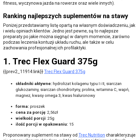
fitness, wyczynowa jazda na rowerze oraz wiele innych).
Ranking najlepszych suplementów na stawy
Poniżej przedstawiamy listę opartą na własnym doświadczeniu, jak
i wielu opiniach klientów. Jedno jest pewne, są to najlepsze
preparaty po jakie można sięgnąć w danym momencie, zarówno
podczas leczenia kontuzji układu ruchu, ale także w celu
zachowania profesjonalnej ich profilaktyki.
1. Trec Flex Guard 375g
{{prev2_11914:link}}
Trec Flex Guard 375g
składniki aktywne:
hydrolizat kolagenu typu I i II, siarczan
glukozaminy, siarczan chondroityny, prolina, witamina C, wapń,
magnez, kwasy omega 3, kwas hialuronowy
forma:
proszek
cena za porcję
: 2,56zł
wielkość porcji
: 25g
ilość porcji w opakowaniu:
15
Proponowany suplement na stawy od
Trec Nutrition
charakteryzuje