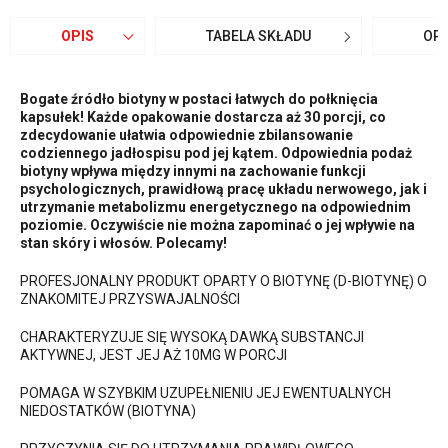
OPIS
TABELA SKŁADU
OPI
Bogate źródło biotyny w postaci łatwych do połknięcia
kapsułek! Każde opakowanie dostarcza aż 30 porcji, co
zdecydowanie ułatwia odpowiednie zbilansowanie
codziennego jadłospisu pod jej kątem. Odpowiednia podaż
biotyny wpływa między innymi na zachowanie funkcji
psychologicznych, prawidłową pracę układu nerwowego, jak i
utrzymanie metabolizmu energetycznego na odpowiednim
poziomie. Oczywiście nie można zapominać o jej wpływie na
stan skóry i włosów. Polecamy!
PROFESJONALNY PRODUKT OPARTY O BIOTYNĘ (D-BIOTYNĘ) O
ZNAKOMITEJ PRZYSWAJALNOŚCI
CHARAKTERYZUJE SIĘ WYSOKĄ DAWKĄ SUBSTANCJI
AKTYWNEJ, JEST JEJ AŻ 10MG W PORCJI
POMAGA W SZYBKIM UZUPEŁNIENIU JEJ EWENTUALNYCH
NIEDOSTATKÓW (BIOTYNA)