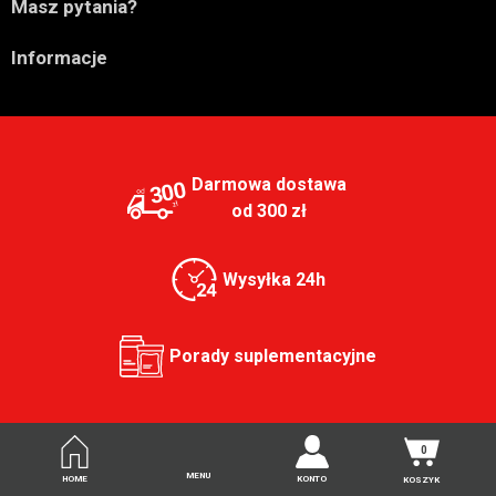

Masz pytania?

Informacje
Darmowa dostawa
300
od 300 zł
Wysyłka 24h
Porady suplementacyjne
0
MENU
HOME
KONTO
KOSZYK