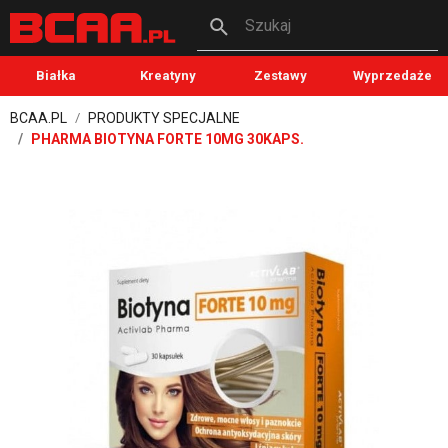
Szukaj
Białka
Kreatyny
Zestawy
Wyprzedaże
BCAA.PL
PRODUKTY SPECJALNE
PHARMA BIOTYNA FORTE 10MG 30KAPS.