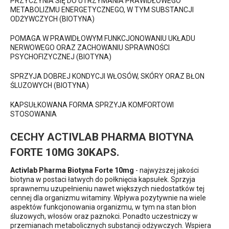
PRZYCZYNIA SIĘ DO UTRZYMANIA PRAWIDŁOWEGO
METABOLIZMU ENERGETYCZNEGO, W TYM SUBSTANCJI
ODŻYWCZYCH (BIOTYNA)
POMAGA W PRAWIDŁOWYM FUNKCJONOWANIU UKŁADU
NERWOWEGO ORAZ ZACHOWANIU SPRAWNOŚCI
PSYCHOFIZYCZNEJ (BIOTYNA)
SPRZYJA DOBREJ KONDYCJI WŁOSÓW, SKÓRY ORAZ BŁON
ŚLUZOWYCH (BIOTYNA)
KAPSUŁKOWANA FORMA SPRZYJA KOMFORTOWI
STOSOWANIA
CECHY ACTIVLAB PHARMA BIOTYNA
FORTE 10MG 30KAPS.
Activlab Pharma Biotyna Forte 10mg
- najwyższej jakości
biotyna w postaci łatwych do połknięcia kapsułek. Sprzyja
sprawnemu uzupełnieniu nawet większych niedostatków tej
cennej dla organizmu witaminy. Wpływa pozytywnie na wiele
aspektów funkcjonowania organizmu, w tym na stan błon
śluzowych, włosów oraz paznokci. Ponadto uczestniczy w
przemianach metabolicznych substancji odżywczych. Wspiera