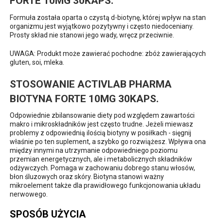
FORTE 10MG 30KAPS.
Formuła została oparta o czystą d-biotynę, której wpływ na stan
organizmu jest wyjątkowo pozytywny i często niedoceniany.
Prosty skład nie stanowi jego wady, wręcz przeciwnie.
UWAGA: Produkt może zawierać pochodne: zbóż zawierających
gluten, soi, mleka.
STOSOWANIE ACTIVLAB PHARMA
BIOTYNA FORTE 10MG 30KAPS.
Odpowiednie zbilansowanie diety pod względem zawartości
makro i mikroskładników jest często trudne. Jeżeli miewasz
problemy z odpowiednią ilością biotyny w posiłkach - sięgnij
właśnie po ten suplement, a szybko go rozwiążesz. Wpływa ona
między innymi na utrzymanie odpowiedniego poziomu
przemian energetycznych, ale i metabolicznych składników
odżywczych. Pomaga w zachowaniu dobrego stanu włosów,
błon śluzowych oraz skóry. Biotyna stanowi ważny
mikroelement także dla prawidłowego funkcjonowania układu
nerwowego.
SPOSÓB UŻYCIA