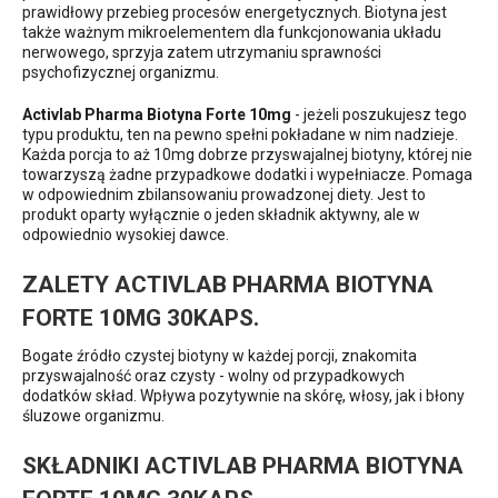
prawidłowy przebieg procesów energetycznych. Biotyna jest
także ważnym mikroelementem dla funkcjonowania układu
nerwowego, sprzyja zatem utrzymaniu sprawności
psychofizycznej organizmu.
Activlab Pharma Biotyna Forte 10mg
- jeżeli poszukujesz tego
typu produktu, ten na pewno spełni pokładane w nim nadzieje.
Każda porcja to aż 10mg dobrze przyswajalnej biotyny, której nie
towarzyszą żadne przypadkowe dodatki i wypełniacze. Pomaga
w odpowiednim zbilansowaniu prowadzonej diety. Jest to
produkt oparty wyłącznie o jeden składnik aktywny, ale w
odpowiednio wysokiej dawce.
ZALETY ACTIVLAB PHARMA BIOTYNA
FORTE 10MG 30KAPS.
Bogate źródło czystej biotyny w każdej porcji, znakomita
przyswajalność oraz czysty - wolny od przypadkowych
dodatków skład. Wpływa pozytywnie na skórę, włosy, jak i błony
śluzowe organizmu.
SKŁADNIKI ACTIVLAB PHARMA BIOTYNA