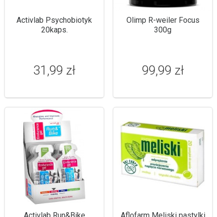
Activlab Psychobiotyk
Olimp R-weiler Focus
20kaps.
300g
31,99 zł
99,99 zł
Activlab Run&Bike
Aflofarm Meliski pastylki