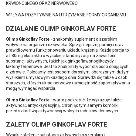
KRWIONOŚNEGO ORAZ NERWOWEGO
WPŁYWA POZYTYWNIE NA UTRZYMANIE FORMY ORGANIZMU
DZIAŁANIE OLIMP GINKOFLAV FORTE
Olimp Ginkoflav Forte -
znakomity suplement o szerokim
wpływie na organizm człowieka. Sprzyja lepszej pamięci oraz
prawidłowemu funkcjonowaniu układu krążenia. Każda porcja to
aż 80mg ekstraktu o wysokiej standaryzacji na zawartość
substancji aktywnych, takich jak ginkgoflawonoglikozydy i
laktony terpenowe. Jest to znakomity wybór dla osób dbających
o zdrowie. Polecamy jest osobom dorosłym, obarczonym dużym
wysiłkiem umysłowym każdego dnia. Sprawdzi się także u osób
starszych, których układ nerwowy i umiejętność zapamiętywania
mogą wymagać wsparcia.
Olimp Ginkoflav Forte -
warto podkreślić, że wykazuje także
aktywność antyoksydacyjną, chroniąc tym samym komórki
przed szkodliwą aktywnością wolnych rodników tlenowych.
ZALETY OLIMP GINKOFLAV FORTE
Wysokie stężenie substancji aktywnych o szerokim i