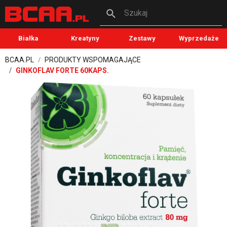
Szukaj
Białka
Kreatyny
Zestawy
Wyprzedaże
BCAA.PL
PRODUKTY WSPOMAGAJĄCE
GINKOFLAV FORTE 60KAPS.