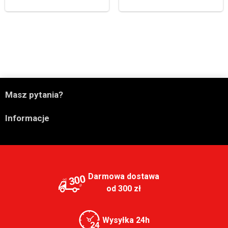

Masz pytania?

Informacje
Darmowa dostawa
300
od 300 zł
Wysyłka 24h