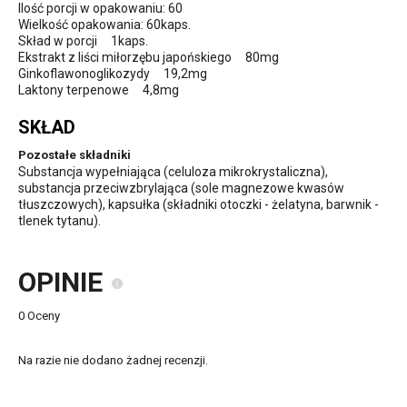
Ilość porcji w opakowaniu: 60
Wielkość opakowania: 60kaps.
Skład w porcji 1kaps.
Ekstrakt z liści miłorzębu japońskiego 80mg
Ginkoflawonoglikozydy 19,2mg
Laktony terpenowe 4,8mg
SKŁAD
Pozostałe składniki
Substancja wypełniająca (celuloza mikrokrystaliczna),
substancja przeciwzbrylająca (sole magnezowe kwasów
tłuszczowych), kapsułka (składniki otoczki - żelatyna, barwnik -
tlenek tytanu).
OPINIE
0 Oceny
Na razie nie dodano żadnej recenzji.