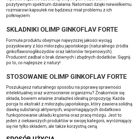
pozytywnym spektrum działania. Natomiast dzięki niewielkiemu
rozmiarowi kapsułek nie będziesz miał problemu z ich
połknięciem.
SKŁADNIKI OLIMP GINKOFLAV FORTE
Formuła produktu obejmuje najwyższej jakości wyciąg
pozyskiwany z liści miłorzębu japońskiego (naturalnego źródła
ginkoflawonoglikozydów oraz laktonów terpenowych).
Producent zadbał o brak dziwnych i zbędnych dodatków. Sięgnij
po to, co najlepsze z natury!
STOSOWANIE OLIMP GINKOFLAV FORTE
Poszukujesz naturalnego sposobu na poprawę sprawności
intelektualnej oraz wzmocnienie organizmu? Znakomicie się
składa, bowiem właśnie znalazłeś idealną propozycję. Każda
porcja to ekstrakt z miłorzębu japońskiego, który zawiera solidną
dawkę substancji aktywnych, wspomagających dodatkowo
funkcjonowanie układu krążenia oraz pracę mózgu. Jest to
jeden z ciekawszych produktów w swojej kategorii, wyróżniający
się nie tylko składem, ale także korzystną ceną.