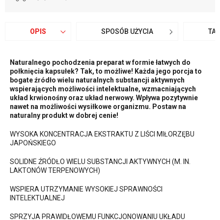
OPIS
SPOSÓB UŻYCIA
TA
Naturalnego pochodzenia preparat w formie łatwych do
połknięcia kapsułek? Tak, to możliwe! Każda jego porcja to
bogate źródło wielu naturalnych substancji aktywnych
wspierających możliwości intelektualne, wzmacniających
układ krwionośny oraz układ nerwowy. Wpływa pozytywnie
nawet na możliwości wysiłkowe organizmu. Postaw na
naturalny produkt w dobrej cenie!
WYSOKA KONCENTRACJA EKSTRAKTU Z LIŚCI MIŁORZĘBU
JAPOŃSKIEGO
SOLIDNE ŹRÓDŁO WIELU SUBSTANCJI AKTYWNYCH (M. IN.
LAKTONÓW TERPENOWYCH)
WSPIERA UTRZYMANIE WYSOKIEJ SPRAWNOŚCI
INTELEKTUALNEJ
SPRZYJA PRAWIDŁOWEMU FUNKCJONOWANIU UKŁADU