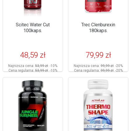
Scitec Water Cut
Trec Clenburexin
100kaps.
180kaps.
48,59 zł
79,99 zł
Najniższa cena:
53,99 zł
-10%
Najniższa cena:
99,99 zł
-20%
Cena regularna:
53,99 zł
-10%
Cena regularna:
99,99 zł
-20%