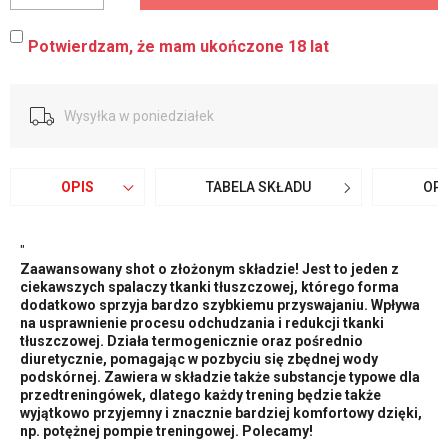
Potwierdzam, że mam ukończone 18 lat
Wysyłka w poniedziałek
OPIS
TABELA SKŁADU
OPI
"
Zaawansowany shot o złożonym składzie! Jest to jeden z
ciekawszych spalaczy tkanki tłuszczowej, którego forma
dodatkowo sprzyja bardzo szybkiemu przyswajaniu. Wpływa
na usprawnienie procesu odchudzania i redukcji tkanki
tłuszczowej. Działa termogenicznie oraz pośrednio
diuretycznie, pomagając w pozbyciu się zbędnej wody
podskórnej. Zawiera w składzie także substancje typowe dla
przedtreningówek, dlatego każdy trening będzie także
wyjątkowo przyjemny i znacznie bardziej komfortowy dzięki,
np. potężnej pompie treningowej. Polecamy!