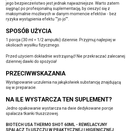
jego bezpieczeństwo jest jednak najważniejsze. Warto zatem
sięgnąć po profesjonalną suplementację, by cieszyć się z
maksymalnie możliwych w danym momencie efektów - bez
ryzyka wystąpienia efektu ""jo-jo"".
SPOSÓB UŻYCIA
1 porcja (30 ml = 1/2 ampułki) dziennie. Przyjmuj najlepiej w
okolicach wysiłku fizycznego.
Przed użyciem dokładnie wstrząsnąć! Nie przekraczać zalecanej
dziennej dawki do spożycia!
PRZECIWWSKAZANIA
Występowanie uczulenia na jakąkolwiek substancję znajdującą
się w preparacie.
NA ILE WYSTARCZA TEN SUPLEMENT?
Jedno opakowanie wystarcza na dwie dedykowane porcje
spalacza tkanki tłuszczowej.
BIOTECH USA THERMO SHOT 60ML - REWELACYJNY
SPALACZ TŁUSZCZU W PRAKTYCZNEJ I HIGIENICZNEJ