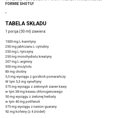
FORMIE SHOTU!
"
TABELA SKŁADU
1 porcja (30 ml) zawiera:
1500 mg L-karnityny
250 mg jabłczanu L-cytruliny
250 mg L-tyrozyny
250 mg monohydratu kreatyny
207 mg L-argininy
300 mg inozytolu
83 mg choliny
5,5 mg wyciągu z gorzkich pomarańczy
W tym 5,3 mg synefryny
375 mg wyciągu z zielonych ziaren kawy
w tym 38 mg kwasu chlorogenowego
50 mg wyciągu z zielonej herbaty
w tym 40 mg polifenoli
375 mg wyciągu z nasion guarany
92 mg kofeiny (z 4 źródeł)