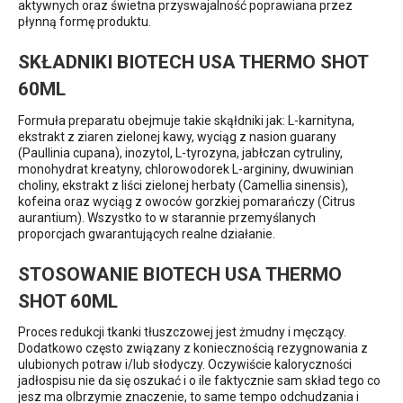
aktywnych oraz świetna przyswajalność poprawiana przez
płynną formę produktu.
SKŁADNIKI BIOTECH USA THERMO SHOT
60ML
Formuła preparatu obejmuje takie skąłdniki jak: L-karnityna,
ekstrakt z ziaren zielonej kawy, wyciąg z nasion guarany
(Paullinia cupana), inozytol, L-tyrozyna, jabłczan cytruliny,
monohydrat kreatyny, chlorowodorek L-argininy, dwuwinian
choliny, ekstrakt z liści zielonej herbaty (Camellia sinensis),
kofeina oraz wyciąg z owoców gorzkiej pomarańczy (Citrus
aurantium). Wszystko to w starannie przemyślanych
proporcjach gwarantujących realne działanie.
STOSOWANIE BIOTECH USA THERMO
SHOT 60ML
Proces redukcji tkanki tłuszczowej jest żmudny i męczący.
Dodatkowo często związany z koniecznością rezygnowania z
ulubionych potraw i/lub słodyczy. Oczywiście kaloryczności
jadłospisu nie da się oszukać i o ile faktycznie sam skład tego co
jesz ma olbrzymie znaczenie, to same tempo odchudzania i