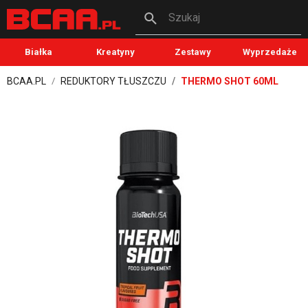
Szukaj
Białka
Kreatyny
Zestawy
Wyprzedaże
BCAA.PL
REDUKTORY TŁUSZCZU
THERMO SHOT 60ML