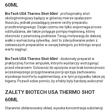
60ML
BioTech USA Thermo Shot 60ml
- profesjonalny shot
okołogtreningowy będący w głównej mierze spalaczem
tłuszczu, jednak posiadający pewne cechy preparatu
przedtreningowego. Dzięki czemu nie tylko wspomaga proces
odchudzania, ale także potęguje pompę mięśniową, której
obecność z pewnością podniesie Twoją motywację do dalszej
walki o wymarzoną sylwetkę. Jest to zdecydowanie jeden z
ciekawszych preparatów w swojej kategorii, po którego wręcz
warto sięgnąć.
BioTech USA Thermo Shot 60ml
- doskonały preparat w
praktycznej formie ampułek, którymi wystarczy wstrząsnąć
przed otwarciem. Gotowość do spożycia oraz brak konieczności
wcześniejszego przygotowania porcji sprzyja zachowaniu
wysokiego komfortu suplementacji, a w tym przypadku także jej
higieny. Pozwól sobie pomóc, by efekty były bardziej widoczne!
ZALETY BIOTECH USA THERMO SHOT
60ML
Starannie zbilansowany skład, wysoka koncentracja substancji