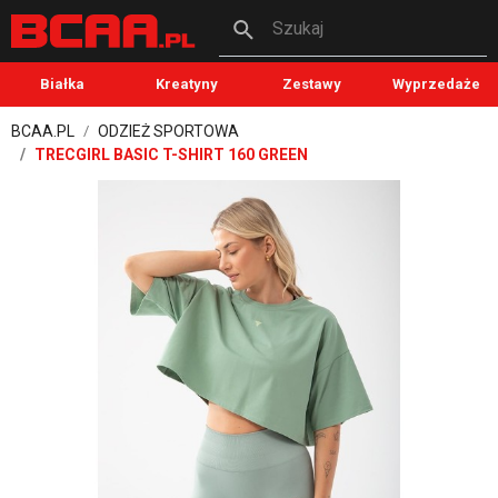
Szukaj
Białka
Kreatyny
Zestawy
Wyprzedaże
BCAA.PL
ODZIEŻ SPORTOWA
TRECGIRL BASIC T-SHIRT 160 GREEN