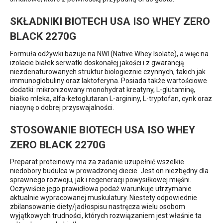
SKŁADNIKI BIOTECH USA ISO WHEY ZERO
BLACK 2270G
Formuła odżywki bazuje na NWI (Native Whey Isolate), a więc na
izolacie białek serwatki doskonałej jakości i z gwarancją
niezdenaturowanych struktur biologicznie czynnych, takich jak
immunoglobuliny oraz laktoferyna. Posiada także wartościowe
dodatki: mikronizowany monohydrat kreatyny, L-glutaminę,
białko mleka, alfa-ketoglutaran L-argininy, L-tryptofan, cynk oraz
niacynę o dobrej przyswajalności.
STOSOWANIE BIOTECH USA ISO WHEY
ZERO BLACK 2270G
Preparat proteinowy ma za zadanie uzupełnić wszelkie
niedobory budulca w prowadzonej diecie. Jest on niezbędny dla
sprawnego rozwoju, jak i regeneracji powysiłkowej mięśni.
Oczywiście jego prawidłowa podaż warunkuje utrzymanie
aktualnie wypracowanej muskulatury. Niestety odpowiednie
zbilansowanie diety/jadłospisu nastręcza wielu osobom
wyjątkowych trudności, których rozwiązaniem jest właśnie ta