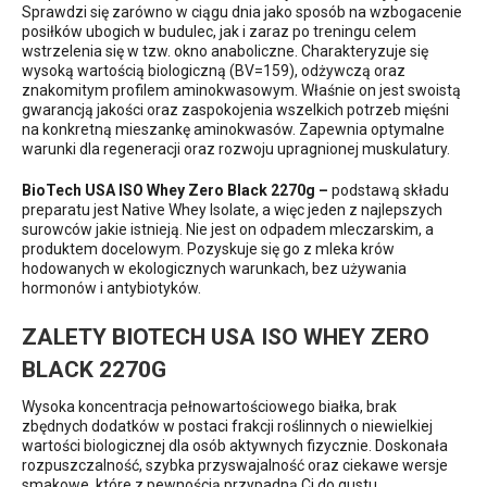
Sprawdzi się zarówno w ciągu dnia jako sposób na wzbogacenie
posiłków ubogich w budulec, jak i zaraz po treningu celem
wstrzelenia się w tzw. okno anaboliczne. Charakteryzuje się
wysoką wartością biologiczną (BV=159), odżywczą oraz
znakomitym profilem aminokwasowym. Właśnie on jest swoistą
gwarancją jakości oraz zaspokojenia wszelkich potrzeb mięśni
na konkretną mieszankę aminokwasów. Zapewnia optymalne
warunki dla regeneracji oraz rozwoju upragnionej muskulatury.
BioTech USA ISO Whey Zero Black 2270g –
podstawą składu
preparatu jest Native Whey Isolate, a więc jeden z najlepszych
surowców jakie istnieją. Nie jest on odpadem mleczarskim, a
produktem docelowym. Pozyskuje się go z mleka krów
hodowanych w ekologicznych warunkach, bez używania
hormonów i antybiotyków.
ZALETY BIOTECH USA ISO WHEY ZERO
BLACK 2270G
Wysoka koncentracja pełnowartościowego białka, brak
zbędnych dodatków w postaci frakcji roślinnych o niewielkiej
wartości biologicznej dla osób aktywnych fizycznie. Doskonała
rozpuszczalność, szybka przyswajalność oraz ciekawe wersje
smakowe, które z pewnością przypadną Ci do gustu.