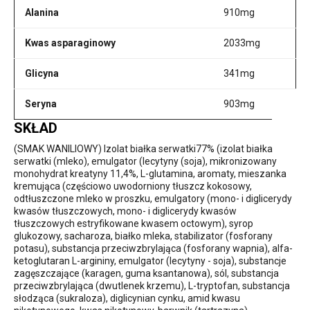
Alanina
910mg
Kwas asparaginowy
2033mg
Glicyna
341mg
Seryna
903mg
SKŁAD
(SMAK WANILIOWY) Izolat białka serwatki77% (izolat białka
serwatki (mleko), emulgator (lecytyny (soja), mikronizowany
monohydrat kreatyny 11,4%, L-glutamina, aromaty, mieszanka
kremująca (częściowo uwodorniony tłuszcz kokosowy,
odtłuszczone mleko w proszku, emulgatory (mono- i diglicerydy
kwasów tłuszczowych, mono- i diglicerydy kwasów
tłuszczowych estryfikowane kwasem octowym), syrop
glukozowy, sacharoza, białko mleka, stabilizator (fosforany
potasu), substancja przeciwzbrylająca (fosforany wapnia), alfa-
ketoglutaran L-argininy, emulgator (lecytyny - soja), substancje
zagęszczające (karagen, guma ksantanowa), sól, substancja
przeciwzbrylająca (dwutlenek krzemu), L-tryptofan, substancja
słodząca (sukraloza), diglicynian cynku, amid kwasu