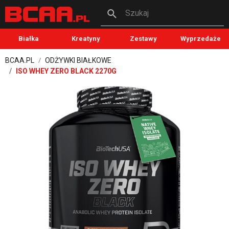
Szukaj
Białka
Kreatyny
Zestawy
Wyprzedaże
BCAA.PL
ODŻYWKI BIAŁKOWE
ISO WHEY ZERO BLACK 2270G