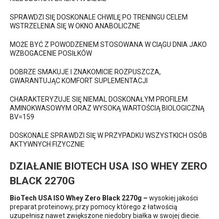
SPRAWDZI SIĘ DOSKONALE CHWILĘ PO TRENINGU CELEM
WSTRZELENIA SIĘ W OKNO ANABOLICZNE
MOŻE BYĆ Z POWODZENIEM STOSOWANA W CIĄGU DNIA JAKO
WZBOGACENIE POSIŁKÓW
DOBRZE SMAKUJE I ZNAKOMICIE ROZPUSZCZA,
GWARANTUJĄC KOMFORT SUPLEMENTACJI
CHARAKTERYZUJE SIĘ NIEMAL DOSKONAŁYM PROFILEM
AMINOKWASOWYM ORAZ WYSOKĄ WARTOŚCIĄ BIOLOGICZNĄ
BV=159
DOSKONALE SPRAWDZI SIĘ W PRZYPADKU WSZYSTKICH OSÓB
AKTYWNYCH FIZYCZNIE
DZIAŁANIE BIOTECH USA ISO WHEY ZERO
BLACK 2270G
BioTech USA ISO Whey Zero Black 2270g –
wysokiej jakości
preparat proteinowy, przy pomocy którego z łatwością
uzupełnisz nawet zwiększone niedobry białka w swojej diecie.