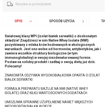
Wysyłka w poniedziałek
OPIS
SPOSÓB UŻYCIA
TA
Światowej klasy WPI (izolat białek serwatki) o doskonałym
składzie! Znajdziesz w nim Native Whey Isolate (NWI)
pozyskiwany z mleka krów hodowanych w ekologicznych
warunkach. Jest ono wolne od hormonów, antybiotyków, jak i
zawiera wszelkie struktury biologiczne (w tym
immunoglobuliny) w swojej niezdenaturowanej formie.
Postaw na solidny produkt i zadbaj o swoją dietę już dziś.
Polecamy!
ZNAKOMITA ODŻYWKA WYSOKOBIAŁKOWA OPARTA O IZOLAT
BIAŁEK SERWATKI
FORMUŁA PREPARATU BAZUJE NA NWI (NATIVE WHEY
ISOLATE) ORAZ KILKU WARTOŚCIOWYCH DODATKACH
UMOŻLIWIA SPRAWNE UZUPEŁNIENIE NAWET WIĘKSZYCH
NIEDOBORÓW BIAŁKA W DIECIE