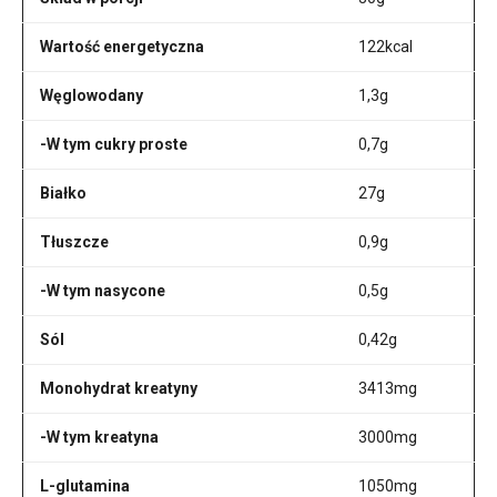
Wartość energetyczna
122kcal
Węglowodany
1,3g
-W tym cukry proste
0,7g
Białko
27g
Tłuszcze
0,9g
-W tym nasycone
0,5g
Sól
0,42g
Monohydrat kreatyny
3413mg
-W tym kreatyna
3000mg
L-glutamina
1050mg