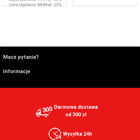
Cena regularna:
99,99 zł
-20%

Masz pytania?

Informacje
Darmowa dostawa
300
od 300 zł
Wysyłka 24h