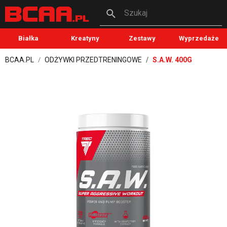
Szukaj
Białka
Kreatyny
Zestawy
Wyprzedaże
BCAA.PL
ODŻYWKI PRZEDTRENINGOWE
S.A.W. 400G