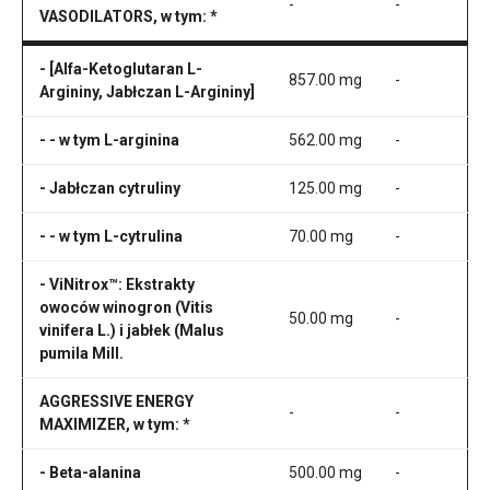
-
-
VASODILATORS, w tym: *
- [Alfa-Ketoglutaran L-
857.00 mg
-
Argininy, Jabłczan L-Argininy]
- - w tym L-arginina
562.00 mg
-
- Jabłczan cytruliny
125.00 mg
-
- - w tym L-cytrulina
70.00 mg
-
- ViNitrox™: Ekstrakty
owoców winogron (Vitis
50.00 mg
-
vinifera L.) i jabłek (Malus
pumila Mill.
AGGRESSIVE ENERGY
-
-
MAXIMIZER, w tym: *
- Beta-alanina
500.00 mg
-