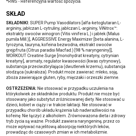
*RWS - Referencyjna wartość spożycia.
SKŁAD
SKŁADNIKI:
SUPER Pump Vasodilators [alfa-ketoglutaran L-
argininy, jabłczan L-cytruliny, jabłczan L-argininy, ViNitrox™:
ekstrakty owoców winogron (Vitis vinifera L.) i jabłek (Malus
pumila Mill.)], AGGRESSIVE Energy Maximizer [beta alanina, L-
tyrozyna, tauryna, kofeina bezwodna, ekstrakt owoców
grejpfruta (Citrus paradisi Macfad.) [98 % naryngeniny]],
WORKOUT Creatine Surge [monohydrat kreatyny, cytrynian
kreatyny], aromaty, regulator kwasowości (kwas cytrynowy),
substancja przeciwzbrylająca (dwutlenek krzemu), substancja
słodząca (sukraloza). Produkt może zawierać: mleko, soję,
zboża zawierające gluten, ryby, mięczaki i orzeszki ziemne.
OSTRZEŻENIA:
Nie stosować w przypadku uczulenia na
którykolwiek ze składników produktu. Produkt nie może być
stosowany jako substytut zróżnicowanej diety. Nie stosować u
dzieci, kobiet w ciąży i w trakcie laktacji. Nie stosować w
przypadku chorób układu krążenia lub nadwrażliwości na
kofeinę. Nie łączyć z alkoholem. Zrównoważona dieta i zdrowy
tryb życia są ważne. Produkt zawiera naryngeninę, przez co
może wpływać na jelitową absorpcję niektórych leków,
prowadząc do czasowych zmian w ich metabolizmie.