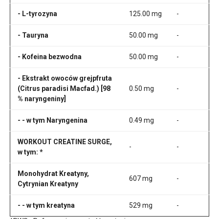
- L-tyrozyna
125.00 mg
-
- Tauryna
50.00 mg
-
- Kofeina bezwodna
50.00 mg
-
- Ekstrakt owoców grejpfruta
(Citrus paradisi Macfad.) [98
0.50 mg
-
% naryngeniny]
- - w tym Naryngenina
0.49 mg
-
WORKOUT CREATINE SURGE,
-
-
w tym: *
Monohydrat Kreatyny,
607 mg
-
Cytrynian Kreatyny
- - w tym kreatyna
529 mg
-