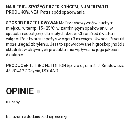
NAJLEPIEJ SPOŻYĆ PRZED KOŃCEM, NUMER PARTII
PRODUKCYJNEJ:
Patrz spód opakowania.
SPOSÓB PRZECHOWYWANIA:
Przechowywać w suchym
miejscu, w temp. 15–25°C, w zamkniętym opakowaniu, w
sposób niedostępny dla małych dzieci. Chronić od światła i
wilgoci. Po otwarciu spożyć w ciągu 3 miesięcy. Uwaga. Produkt
może ulegać zbryleniu. Jest to spowodowane higroskopijnością
składników aktywnych produktu i nie wpływa na jego jakość i
działanie.
PRODUCENT:
TREC NUTRITION Sp. z o.o., ul. inż. J. Śmidowicza
48, 81‒127 Gdynia, POLAND.
OPINIE
0 Oceny
Na razie nie dodano żadnej recenzji.