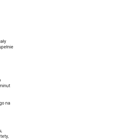
cały
upełnie
o
 minut
ego na
u,
tety,