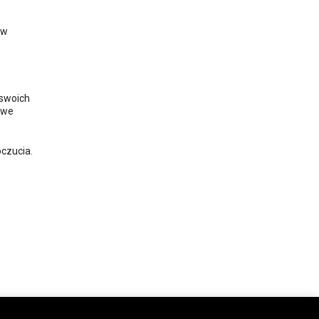
ów
 swoich
 we
czucia.