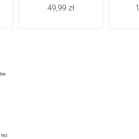
49,99 zł
1
%
%
bie
 też