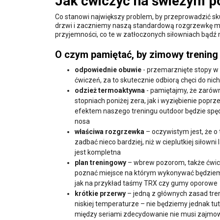
Jak ćwiczyć na świeżym p
Co stanowi największy problem, by przeprowadzić sk
drzwi i zaczniemy naszą standardową rozgrzewkę mo
przyjemności, co te w zatłoczonych siłowniach bądź n
O czym pamiętać, by zimowy trening
odpowiednie obuwie
- przemarznięte stopy w
ćwiczeń, za to skutecznie odbiorą chęci do nich
odzież termoaktywna
- pamiętajmy, że zarówn
stopniach poniżej zera, jak i wyziębienie pop
efektem naszego treningu outdoor będzie spędz
nosa
właściwa rozgrzewka
– oczywistym jest, że 
zadbać nieco bardziej, niż w cieplutkiej siłown
jest kompletna
plan treningowy
– wbrew pozorom, także ćwic
poznać miejsce na którym wykonywać będziemy 
jak na przykład taśmy TRX czy gumy oporowe
krótkie przerwy
– jedną z głównych zasad tre
niskiej temperaturze – nie będziemy jednak t
między seriami zdecydowanie nie musi zajmow