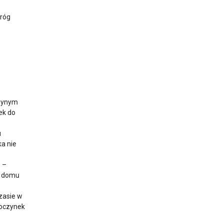
próg
edynym
ek do
u
ka nie
 –
z domu
zasie w
poczynek