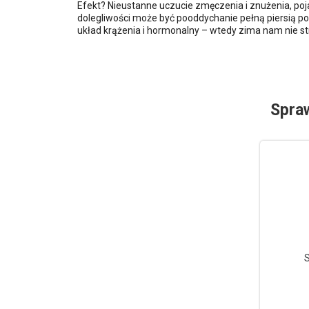
Efekt? Nieustanne uczucie zmęczenia i znużenia, poja
dolegliwości może być pooddychanie pełną piersią 
układ krążenia i hormonalny – wtedy zima nam nie st
Spra
S