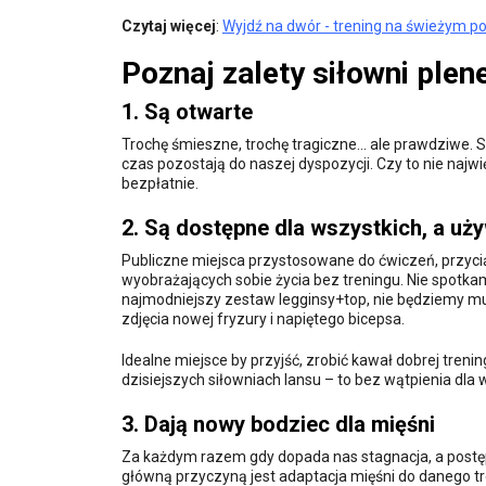
Czytaj więcej
:
Wyjdź na dwór - trening na świeżym p
Poznaj zalety siłowni plen
1. Są otwarte
Trochę śmieszne, trochę tragiczne... ale prawdziwe.
czas pozostają do naszej dyspozycji. Czy to nie najw
bezpłatnie.
2. Są dostępne dla wszystkich, a uż
Publiczne miejsca przystosowane do ćwiczeń, przyci
wyobrażających sobie życia bez treningu. Nie spotkam
najmodniejszy zestaw legginsy+top, nie będziemy musi
zdjęcia nowej fryzury i napiętego bicepsa.
Idealne miejsce by przyjść, zrobić kawał dobrej tren
dzisiejszych siłowniach lansu – to bez wątpienia dla 
3. Dają nowy bodziec dla mięśni
Za każdym razem gdy dopada nas stagnacja, a postę
główną przyczyną jest adaptacja mięśni do danego tren