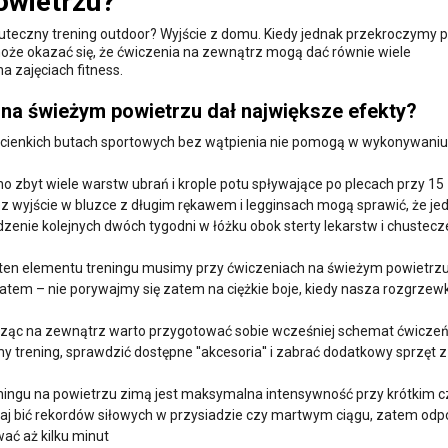
owietrzu?
uteczny trening outdoor? Wyjście z domu. Kiedy jednak przekroczymy 
że okazać się, że ćwiczenia na zewnątrz mogą dać równie wiele
a zajęciach fitness.
 na świeżym powietrzu dał największe efekty?
 cienkich butach sportowych bez wątpienia nie pomogą w wykonywaniu
o zbyt wiele warstw ubrań i krople potu spływające po plecach przy 15
rzez wyjście w bluzce z długim rękawem i legginsach mogą sprawić, że j
enie kolejnych dwóch tygodni w łóżku obok sterty lekarstw i chustecz
o ten elementu treningu musimy przy ćwiczeniach na świeżym powietrz
i latem – nie porywajmy się zatem na ciężkie boje, kiedy nasza rozgrzew
ząc na zewnątrz warto przygotować sobie wcześniej schemat ćwiczeń
trening, sprawdzić dostępne ''akcesoria'' i zabrać dodatkowy sprzęt 
ningu na powietrzu zimą jest maksymalna intensywność przy krótkim c
utaj bić rekordów siłowych w przysiadzie czy martwym ciągu, zatem od
ać aż kilku minut