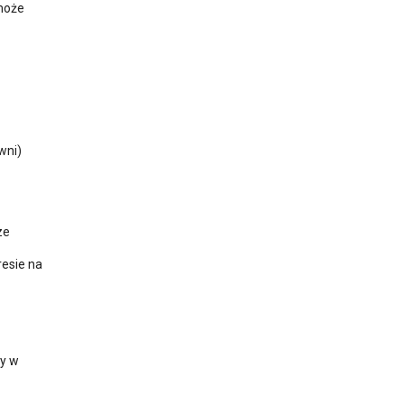
może
wni)
ze
resie na
my w