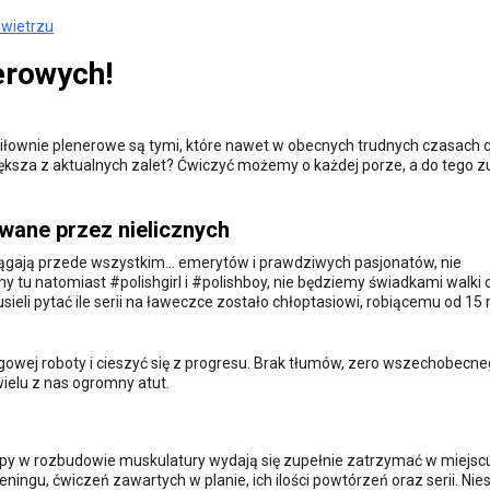
owietrzu
erowych!
 Siłownie plenerowe są tymi, które nawet w obecnych trudnych czasach 
iększa z aktualnych zalet? Ćwiczyć możemy o każdej porze, a do tego z
ywane przez nielicznych
ągają przede wszystkim... emerytów i prawdziwych pasjonatów, nie
y tu natomiast #polishgirl i #polishboy, nie będziemy świadkami walki 
eli pytać ile serii na ławeczce zostało chłoptasiowi, robiącemu od 15
ingowej roboty i cieszyć się z progresu. Brak tłumów, zero wszechobecn
wielu z nas ogromny atut.
py w rozbudowie muskulatury wydają się zupełnie zatrzymać w miejsc
ingu, ćwiczeń zawartych w planie, ich ilości powtórzeń oraz serii. Nies