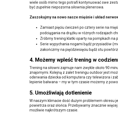
wiele osób mimo tego potrafi kontynuować swe zes
być zupełnie niepozorna siłownia plenerowa.
Zaszokujmy na nowo nasze mięśnie i układ nerwo
Zamiast pięciu ćwiczeń po cztery serie na mięś
podciągania na drążku w różnych rodzajach c
Zróbmy trening klatki oparty na pompkach na 
Serie wypychania nogami bądź przysiadów (m
zakończmy na pięćdziesięciu bądź stu powtórz
4. Możemy wpleść trening w codzien
Trening na siłowni zajmuje nam zwykle około 90 minu
znajomymi. Kolejną z zalet treningu outdoor jest m
oderwania dziecka od komputera czy telewizora i za
lepienie bałwana – my w tym czasie możemy z powo
5. Umożliwiają dotlenienie
W naszym klimacie dość dużym problemem okresu je
powietrza oraz słońca. Przebywamy znacznie więcej
możliwie najkrótszym czasie.