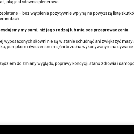
t, jaką jest siłownia plenerowa.
przeplatane – bez wątpienia pozytywnie wpłyną na powyższą listę skutk
 elementach.
cydujemy my sami, niż jego rodzaj lub miejsce przeprowadzenia.
epiej wyposażonych siłowni nie są w stanie schudnąć ani zwiększyć masy
a drążku, pompkom i ćwiczeniom mięśni brzucha wykonywanym na dywanie
zędziem do zmiany wyglądu, poprawy kondycji, stanu zdrowia i samopo