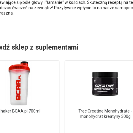
wiające się bóle głowy i ''łamanie'' w kościach. Skuteczną receptą na t
podczas ćwiczeń na zewnątrz! Pozytywnie wpłynie to na nasze samopoc
raszna.
wdź sklep z suplementami
haker BCAA.pl 700ml
Trec Creatine Monohydrate -
monohydrat kreatyny 300g