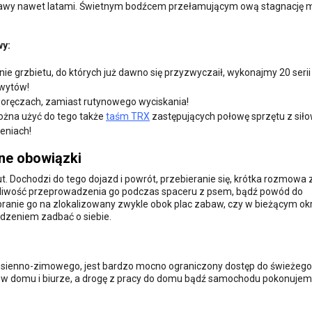
tawy nawet latami. Świetnym bodźcem przełamującym ową stagnację 
wy:
nie grzbietu, do których już dawno się przyzwyczaił, wykonajmy 20 serii
hwytów!
poręczach, zamiast rutynowego wyciskania!
ożna użyć do tego także
taśm TRX
zastępujących połowę sprzętu z siło
eniach!
ne obowiązki
t. Dochodzi do tego dojazd i powrót, przebieranie się, krótka rozmowa 
ożliwość przeprowadzenia go podczas spaceru z psem, bądź powód do
branie go na zlokalizowany zwykle obok plac zabaw, czy w bieżącym ok
dzeniem zadbać o siebie.
sienno-zimowego, jest bardzo mocno ograniczony dostęp do świeżego
 w domu i biurze, a drogę z pracy do domu bądź samochodu pokonuje