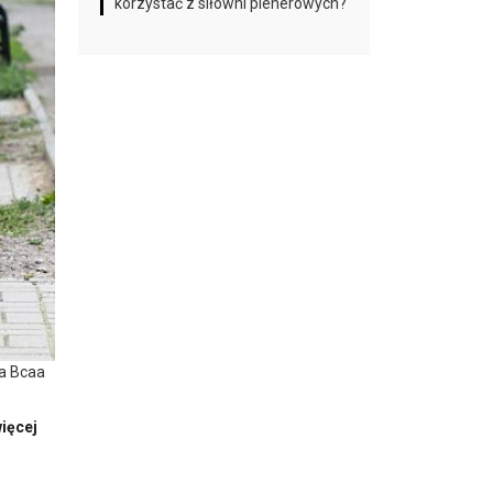
korzystać z siłowni plenerowych?
ja Bcaa
więcej