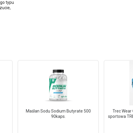
ego typu
zucie,
Maślan Sodu Sodium Butyrate 500
Trec Wear 
90kaps.
sportowa TR