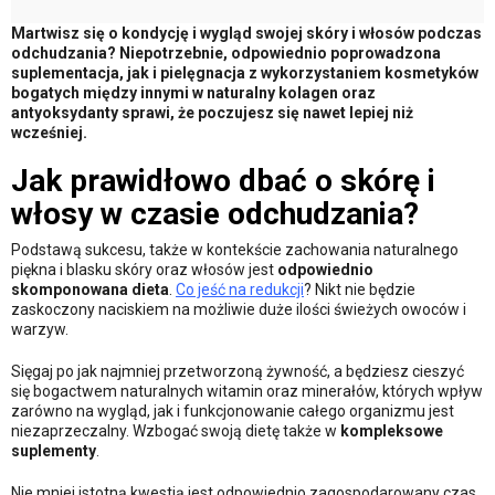
Martwisz się o kondycję i wygląd swojej skóry i włosów podczas
odchudzania? Niepotrzebnie, odpowiednio poprowadzona
suplementacja, jak i pielęgnacja z wykorzystaniem kosmetyków
bogatych między innymi w naturalny kolagen oraz
antyoksydanty sprawi, że poczujesz się nawet lepiej niż
wcześniej.
Jak prawidłowo dbać o skórę i
włosy w czasie odchudzania?
Podstawą sukcesu, także w kontekście zachowania naturalnego
piękna i blasku skóry oraz włosów jest
odpowiednio
skomponowana dieta
.
Co jeść na redukcji
? Nikt nie będzie
zaskoczony naciskiem na możliwie duże ilości świeżych owoców i
warzyw.
Sięgaj po jak najmniej przetworzoną żywność, a będziesz cieszyć
się bogactwem naturalnych witamin oraz minerałów, których wpływ
zarówno na wygląd, jak i funkcjonowanie całego organizmu jest
niezaprzeczalny. Wzbogać swoją dietę także w
kompleksowe
suplementy
.
Nie mniej istotną kwestią jest odpowiednio zagospodarowany czas