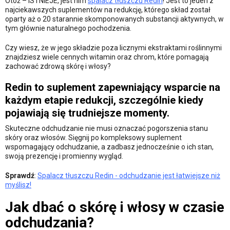
Otóż – ISTNIEJE, jest nim
spalacz tłuszczu Redin
! Jest to jeden z
najciekawszych suplementów na redukcję, którego skład został
oparty aż o 20 starannie skomponowanych substancji aktywnych, w
tym głównie naturalnego pochodzenia.
Czy wiesz, że w jego składzie poza licznymi ekstraktami roślinnymi
znajdziesz wiele cennych witamin oraz chrom, które pomagają
zachować zdrową skórę i włosy?
Redin to suplement zapewniający wsparcie na
każdym etapie redukcji, szczególnie kiedy
pojawiają się trudniejsze momenty.
Skuteczne odchudzanie nie musi oznaczać pogorszenia stanu
skóry oraz włosów. Sięgnij po kompleksowy suplement
wspomagający odchudzanie, a zadbasz jednocześnie o ich stan,
swoją prezencję i promienny wygląd.
Sprawdź
:
Spalacz tłuszczu Redin - odchudzanie jest łatwiejsze niż
myślisz!
Jak dbać o skórę i włosy w czasie
odchudzania?