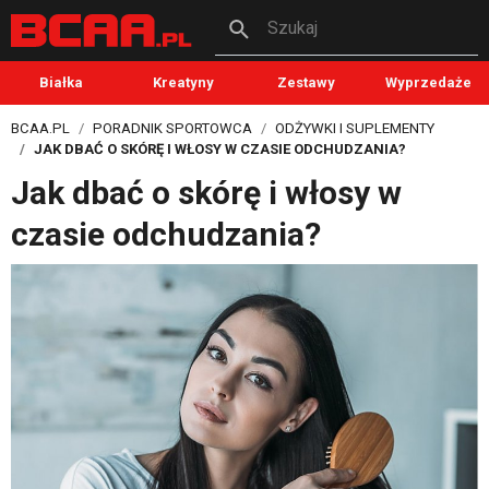
Szukaj
Białka
Kreatyny
Zestawy
Wyprzedaże
BCAA.PL
PORADNIK SPORTOWCA
ODŻYWKI I SUPLEMENTY
JAK DBAĆ O SKÓRĘ I WŁOSY W CZASIE ODCHUDZANIA?
Jak dbać o skórę i włosy w
czasie odchudzania?