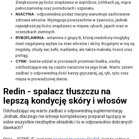
Zwiększone jej ilości znajdziesz w wątróbce, żółtkach jaj, mące
pełnoziarnistej oraz pomidorach i szpinaku.
NIACYNA
- odpowiednia podaż niacyny warunkuje zachowanie
zdrowia włosów. Występuje powszechnie w żywności, jednak
największe jej ilości znajdziesz w mięsie, rybach, jajach oraz w
orzeszkach ziemnych.
RYBOFLAWINA
- witamina z grupy B, której niedobory mogłyby
mieć negatywny wpływ na stan włosów i skóry. Bogatymi w nią są
migdały, chudy ser, kefir, maślanka, ale także makrela, łosoś oraz
pstrąg.
CYNK
- bierze udział w procesach przemian białka, osoby
odchudzające się są często narażone na jego brak. Warto zatem
zadbać o odpowiednią ilość kaszy gryczanej, jaj, ryb, ryżu oraz
mięsa w prowadzonej diecie.
Redin - spalacz tłuszczu na
lepszą kondycję skóry i włosów
Odchudzając się warto zadbać o odpowiednią suplementację.
Jednak, dlaczego nie istnieje kompleksowy preparat łączący w
sobie wszystkie niezbędne składniki i to w odpowiednio dobranych
dawkach?