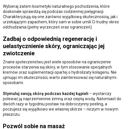
Wybieraj zatem kosmetyki naturalnego pochodzenia, które
doskonale sprawdzą się podczas codziennej pielęgnacji.
Charakteryzują się one zarówno wyjątkową skutecznością, jak i
urzekającym zapachem, który sam w sobie umili Ci trudny okres
odchudzania (pełny wyrzeczeń oraz ograniczeń).
Zadbaj o odpowiednią regenerację i
uelastycznienie skóry, ograniczając jej
zwiotczenie
Znane społeczeństwu jest wiele sposobów na ograniczenie
procesów starzenia się skóry, w tym stosowanie specjalnych
kremów oraz suplementacji opartej o hydrolizaty kolagenu. Nie
ujmując im skuteczności, warto zainteresować się naturalnymi
sposobami.
Stymuluj swoją skórę podczas każdej kąpieli
– wystarczy
polewać ją naprzemiennie zimną oraz ciepłą wodą. Natomiast do
dwóch razy w tygodniu postaw na dobroczynny peeling, a
poczujesz się wyjątkowo we własnej skórze – niczym w nowym
płaszczu.
Pozwól sobie na masaż