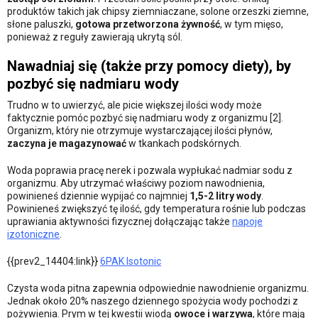
produktów takich jak chipsy ziemniaczane, solone orzeszki ziemne,
słone paluszki,
gotowa przetworzona żywność
, w tym mięso,
ponieważ z reguły zawierają ukrytą sól.
Nawadniaj się (także przy pomocy diety), by
pozbyć się nadmiaru wody
Trudno w to uwierzyć, ale picie większej ilości wody może
faktycznie pomóc pozbyć się nadmiaru wody z organizmu [2].
Organizm, który nie otrzymuje wystarczającej ilości płynów,
zaczyna je magazynować
w tkankach podskórnych.
Woda poprawia pracę nerek i pozwala wypłukać nadmiar sodu z
organizmu. Aby utrzymać właściwy poziom nawodnienia,
powinieneś dziennie wypijać co najmniej
1,5-2 litry wody
.
Powinieneś zwiększyć tę ilość, gdy temperatura rośnie lub podczas
uprawiania aktywności fizycznej dołączając także
napoje
izotoniczne
.
{{prev2_14404:link}}
6PAK Isotonic
Czysta woda pitna zapewnia odpowiednie nawodnienie organizmu.
Jednak około 20% naszego dziennego spożycia wody pochodzi z
pożywienia. Prym w tej kwestii wiodą
owoce i warzywa
, które mają