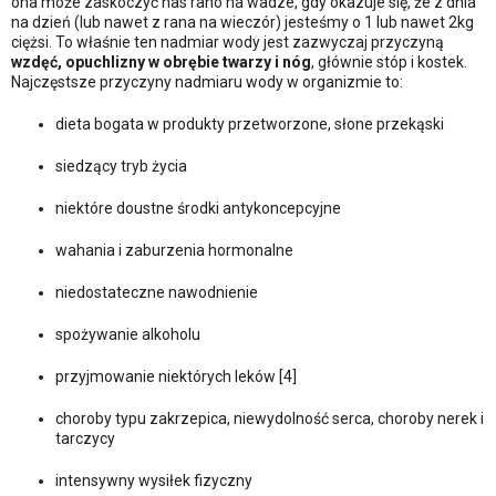
ona może zaskoczyć nas rano na wadze, gdy okazuje się, że z dnia
na dzień (lub nawet z rana na wieczór) jesteśmy o 1 lub nawet 2kg
ciężsi. To właśnie ten nadmiar wody jest zazwyczaj przyczyną
wzdęć, opuchlizny w obrębie twarzy i nóg
, głównie stóp i kostek.
Najczęstsze przyczyny nadmiaru wody w organizmie to:
dieta bogata w produkty przetworzone, słone przekąski
siedzący tryb życia
niektóre doustne środki antykoncepcyjne
wahania i zaburzenia hormonalne
niedostateczne nawodnienie
spożywanie alkoholu
przyjmowanie niektórych leków [4]
choroby typu zakrzepica, niewydolność serca, choroby nerek i
tarczycy
intensywny wysiłek fizyczny