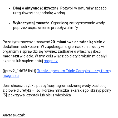
Dbaj o aktywność fizyczną.
Pozwoli w naturalny sposób
uregulować gospodarkę wodną.
Wykorzystaj masaże.
Ograniczą zatrzymywanie wody
poprzez usprawnienie przepływu limfy.
Poza tym możesz stosować
20-minutowe chłodne kąpiele
z
dodatkiem soli Epsom. W zapobieganiu gromadzenia wody w
organizmie sprawdzi się również zadbanie o właściwą ilość
magnezu
w diecie. W tym celu włącz do diety brokuły, migdały i
szpinak lub suplementuj
magnez
.
{{prev2_14676:link}}
Trec Magnesium Triple Complex - trzy formy
magnezu
Jeśli chcesz szybko pozbyć się nagromadzonej wody, zastosuj
ziołowe diuretyki – liść i korzeń mniszka lekarskiego, skrzyp polny
[5], pokrzywa, czystek lub olej z wiesiołka.
Aneta Buczak