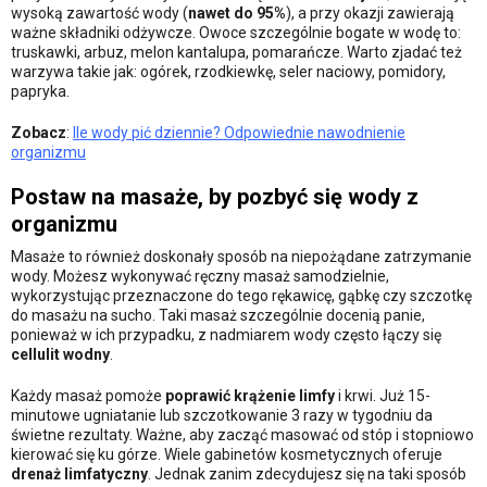
wysoką zawartość wody (
nawet do 95%
), a przy okazji zawierają
ważne składniki odżywcze. Owoce szczególnie bogate w wodę to:
truskawki, arbuz, melon kantalupa, pomarańcze. Warto zjadać też
warzywa takie jak: ogórek, rzodkiewkę, seler naciowy, pomidory,
papryka.
Zobacz
:
Ile wody pić dziennie? Odpowiednie nawodnienie
organizmu
Postaw na masaże, by pozbyć się wody z
organizmu
Masaże to również doskonały sposób na niepożądane zatrzymanie
wody. Możesz wykonywać ręczny masaż samodzielnie,
wykorzystując przeznaczone do tego rękawicę, gąbkę czy szczotkę
do masażu na sucho. Taki masaż szczególnie docenią panie,
ponieważ w ich przypadku, z nadmiarem wody często łączy się
cellulit wodny
.
Każdy masaż pomoże
poprawić krążenie limfy
i krwi. Już 15-
minutowe ugniatanie lub szczotkowanie 3 razy w tygodniu da
świetne rezultaty. Ważne, aby zacząć masować od stóp i stopniowo
kierować się ku górze. Wiele gabinetów kosmetycznych oferuje
drenaż limfatyczny
. Jednak zanim zdecydujesz się na taki sposób