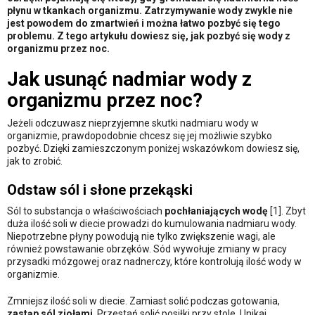
płynu w tkankach organizmu. Zatrzymywanie wody zwykle nie
jest powodem do zmartwień i można łatwo pozbyć się tego
problemu. Z tego artykułu dowiesz się, jak pozbyć się wody z
organizmu przez noc.
Jak usunąć nadmiar wody z
organizmu przez noc?
Jeżeli odczuwasz nieprzyjemne skutki nadmiaru wody w
organizmie, prawdopodobnie chcesz się jej możliwie szybko
pozbyć. Dzięki zamieszczonym poniżej wskazówkom dowiesz się,
jak to zrobić.
Odstaw sól i słone przekąski
Sól to substancja o właściwościach
pochłaniających wodę
[1]. Zbyt
duża ilość soli w diecie prowadzi do kumulowania nadmiaru wody.
Niepotrzebne płyny powodują nie tylko zwiększenie wagi, ale
również powstawanie obrzęków. Sód wywołuje zmiany w pracy
przysadki mózgowej oraz nadnerczy, które kontrolują ilość wody w
organizmie.
Zmniejsz ilość soli w diecie. Zamiast solić podczas gotowania,
zastąp sól ziołami
. Przestań solić posiłki przy stole. Unikaj