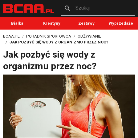
Szukaj
Białka
Kreatyny
Zestawy
Wyprzedaże
BCAA.PL
PORADNIK SPORTOWCA
ODŻYWIANIE
JAK POZBYĆ SIĘ WODY Z ORGANIZMU PRZEZ NOC?
Jak pozbyć się wody z
organizmu przez noc?