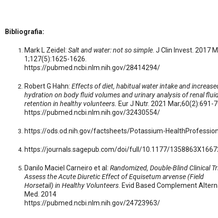
Bibliografia:
Mark L Zeidel:
Salt and water: not so simple
. J Clin Invest. 2017 
1;127(5):1625-1626.
https://pubmed.ncbi.nlm.nih.gov/28414294/
Robert G Hahn:
Effects of diet, habitual water intake and increase
hydration on body fluid volumes and urinary analysis of renal flui
retention in healthy volunteers.
Eur J Nutr. 2021 Mar;60(2):691-7
https://pubmed.ncbi.nlm.nih.gov/32430554/
https://ods.od.nih.gov/factsheets/Potassium-HealthProfession
https://journals.sagepub.com/doi/full/10.1177/1358863X166
Danilo Maciel Carneiro et al:
Randomized, Double-Blind Clinical Tri
Assess the Acute Diuretic Effect of Equisetum arvense (Field
Horsetail) in Healthy Volunteers
. Evid Based Complement Altern
Med. 2014
https://pubmed.ncbi.nlm.nih.gov/24723963/