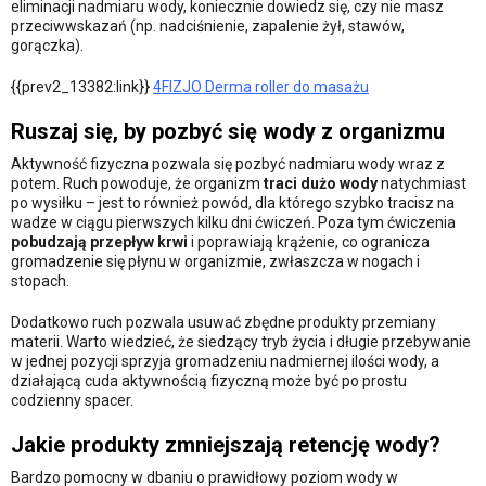
eliminacji nadmiaru wody, koniecznie dowiedz się, czy nie masz
przeciwwskazań (np. nadciśnienie, zapalenie żył, stawów,
gorączka).
{{prev2_13382:link}}
4FIZJO Derma roller do masażu
Ruszaj się, by pozbyć się wody z organizmu
Aktywność fizyczna pozwala się pozbyć nadmiaru wody wraz z
potem. Ruch powoduje, że organizm
traci dużo wody
natychmiast
po wysiłku – jest to również powód, dla którego szybko tracisz na
wadze w ciągu pierwszych kilku dni ćwiczeń. Poza tym ćwiczenia
pobudzają przepływ krwi
i poprawiają krążenie, co ogranicza
gromadzenie się płynu w organizmie, zwłaszcza w nogach i
stopach.
Dodatkowo ruch pozwala usuwać zbędne produkty przemiany
materii. Warto wiedzieć, że siedzący tryb życia i długie przebywanie
w jednej pozycji sprzyja gromadzeniu nadmiernej ilości wody, a
działającą cuda aktywnością fizyczną może być po prostu
codzienny spacer.
Jakie produkty zmniejszają retencję wody?
Bardzo pomocny w dbaniu o prawidłowy poziom wody w