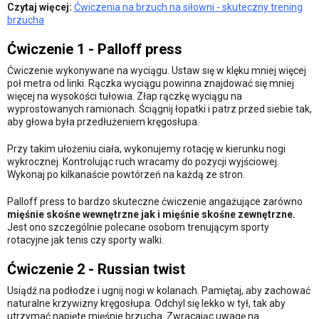
Czytaj więcej:
Ćwiczenia na brzuch na siłowni - skuteczny trening
brzucha
Ćwiczenie 1 - Palloff press
Ćwiczenie wykonywane na wyciągu. Ustaw się w klęku mniej więcej
poł metra od linki. Rączka wyciągu powinna znajdować się mniej
więcej na wysokości tułowia. Złap rączkę wyciągu na
wyprostowanych ramionach. Ściągnij łopatki i patrz przed siebie tak,
aby głowa była przedłużeniem kręgosłupa.
Przy takim ułożeniu ciała, wykonujemy rotację w kierunku nogi
wykrocznej. Kontrolując ruch wracamy do pozycji wyjściowej.
Wykonaj po kilkanaście powtórzeń na każdą ze stron.
Palloff press to bardzo skuteczne ćwiczenie angażujące zarówno
mięśnie skośne wewnętrzne jak i mięśnie skośne zewnętrzne.
Jest ono szczególnie polecane osobom trenującym sporty
rotacyjne jak tenis czy sporty walki.
Ćwiczenie 2 - Russian twist
Usiądź na podłodze i ugnij nogi w kolanach. Pamiętaj, aby zachować
naturalne krzywizny kręgosłupa. Odchyl się lekko w tył, tak aby
utrzymać napięte mięśnie brzucha. Zwracając uwagę na