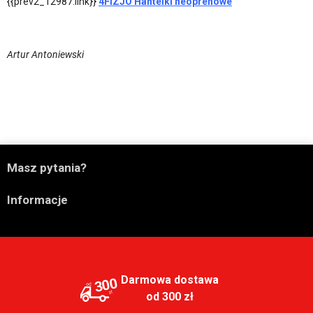
{{prev2_12987:link}}
4FIZJO Hantelki neoprenowe
Artur Antoniewski

Masz pytania?

Informacje
Darmowa dostawa
300
od 300 zł