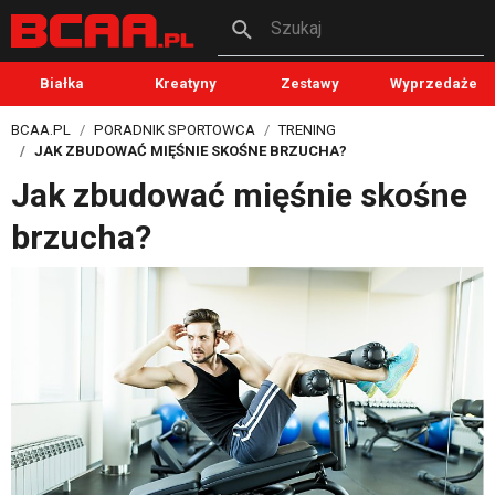
Szukaj
Białka
Kreatyny
Zestawy
Wyprzedaże
BCAA.PL
PORADNIK SPORTOWCA
TRENING
JAK ZBUDOWAĆ MIĘŚNIE SKOŚNE BRZUCHA?
Jak zbudować mięśnie skośne
brzucha?