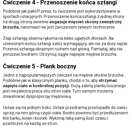
Ćwiczenie 4 - Przenoszenie końca sztangi
Podobnie jak palloff press, to ćwiczenie jest wykorzystywane w
sportach rotacyjnych. Przenoszenie końca sztangi z jednej strony
na drugą stronę świetnie
angażuje mięsień skośny zewnętrzny
brzucha
, natomiast nie jest ćwiczeniem łatwym technicznie.
Złap sztangę obiema rękoma na lekko ugiętych dłoniach. Na
uniesionym końcu sztangi załóż wymagający, ale nie za duży ciężar.
Przenoś sztangę okrężnym ruchem nad głową. Pamiętaj, aby nie
poruszać biodrami. Utrzymuj ciągłe napięcie mięśnie brzucha.
Ćwiczenie 5 - Plank boczny
Jedno z najpopularniejszych ćwiczeń na mięśnie skośne brzucha
.
Podobnie jak w klasycznym planku, chodzi o to, aby
utrzymać
napięte ciało w konkretnej pozycji.
Dużą zaletą planku bocznego
jest niezależna praca obu stron ciała. Tym samym możemy
zniwelować dysproporcję mięśniową.
Ustaw się na jednym boku. Ustaw przedramię prostopadle do ciała i
oprzyj na nim górną część ciała. Biodro powinno być przedłużeniem
linii barku, kolan i kostek. Wykonaj taką samą ilość czasu i
powtórzeń na każdą ze stron.