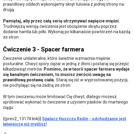
prawidłowy oddech wykonujemy skręt tułowia z jednej strony na
drugą.
Pamiętaj, aby przez całą serię utrzymywać napięcie mięśni.
Trudniejszą wersją ćwiczenia jest obciążenie skrętu poprzez
dodanie hantla lub piłki. Wykonaj po kilkanaście powtórzeń na każdą
ze stron.
Ćwiczenie 3 - Spacer farmera
Ćwiczenie unilateralne, które świetnie wzmacnia mięśnie
posturalne. Chwyć spory ciężar w jedną z dłoni i postaraj się przejść
kilkadziesiąt metrów.
Pomimo, że w teorii spacer farmera wydaje
się banalnym ćwiczeniem, to musisz zwrócić uwagę na
prawidłową postawę ciała.
Staraj się iść w wyprostowanej pozycji,
nie pochylając się na żadną ze stron.
W tym ćwiczeniu może limitować Cię chwyt, dlatego możesz
spróbować wykonać to ćwiczenie z użyciem pasków do martwego
ciągu.
{{prev2_13174:link}}
Spalacz tłuszczu Redin - odchudzanie jest
łatwiejsze niż myślisz!