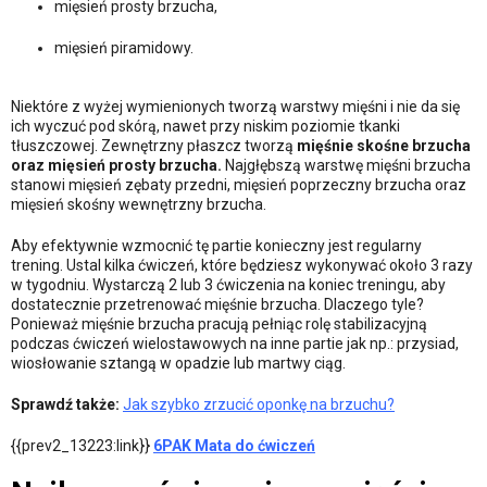
mięsień prosty brzucha,
mięsień piramidowy.
Niektóre z wyżej wymienionych tworzą warstwy mięśni i nie da się
ich wyczuć pod skórą, nawet przy niskim poziomie tkanki
tłuszczowej. Zewnętrzny płaszcz tworzą
mięśnie skośne brzucha
oraz mięsień prosty brzucha.
Najgłębszą warstwę mięśni brzucha
stanowi mięsień zębaty przedni, mięsień poprzeczny brzucha oraz
mięsień skośny wewnętrzny brzucha.
Aby efektywnie wzmocnić tę partie konieczny jest regularny
trening. Ustal kilka ćwiczeń, które będziesz wykonywać około 3 razy
w tygodniu. Wystarczą 2 lub 3 ćwiczenia na koniec treningu, aby
dostatecznie przetrenować mięśnie brzucha. Dlaczego tyle?
Ponieważ mięśnie brzucha pracują pełniąc rolę stabilizacyjną
podczas ćwiczeń wielostawowych na inne partie jak np.: przysiad,
wiosłowanie sztangą w opadzie lub martwy ciąg.
Sprawdź także:
Jak szybko zrzucić oponkę na brzuchu?
{{prev2_13223:link}}
6PAK Mata do ćwiczeń