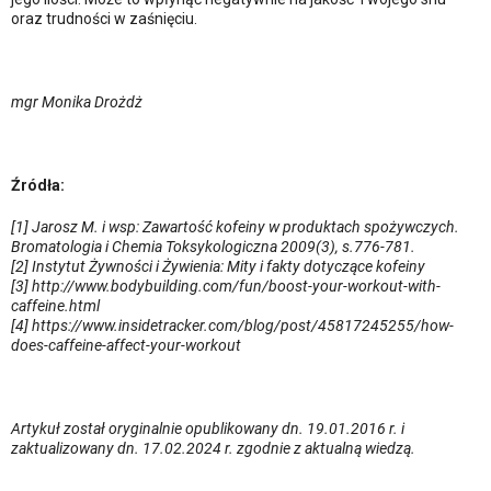
oraz trudności w zaśnięciu.
mgr Monika Drożdż
Źródła:
[1] Jarosz M. i wsp: Zawartość kofeiny w produktach spożywczych.
Bromatologia i Chemia Toksykologiczna 2009(3), s.776-781.
[2] Instytut Żywności i Żywienia: Mity i fakty dotyczące kofeiny
[3] http://www.bodybuilding.com/fun/boost-your-workout-with-
caffeine.html
[4] https://www.insidetracker.com/blog/post/45817245255/how-
does-caffeine-affect-your-workout
Artykuł został oryginalnie opublikowany dn. 19.01.2016 r. i
zaktualizowany dn. 17.02.2024 r. zgodnie z aktualną wiedzą.