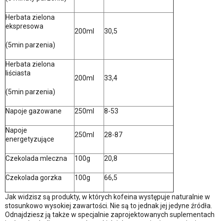
Herbata zielona
ekspresowa
200ml
30,5
(5min parzenia)
Herbata zielona
liściasta
200ml
33,4
(5min parzenia)
Napoje gazowane
250ml
8-53
Napoje
250ml
28-87
energetyzujące
Czekolada mleczna
100g
20,8
Czekolada gorzka
100g
66,5
Jak widzisz są produkty, w których kofeina występuje naturalnie w
stosunkowo wysokiej zawartości. Nie są to jednak jej jedyne źródła.
Odnajdziesz ją także w specjalnie zaprojektowanych suplementach