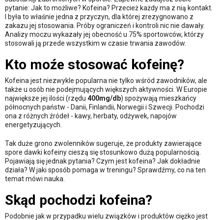
pytanie: Jak to możliwe? Kofeina? Przecież każdy ma z nią kontakt.
I była to właśnie jedna z przyczyn, dla której zrezygnowano z
zakazu jej stosowania. Próby ograniczeń i kontroli nic nie dawały.
Analizy moczu wykazały jej obecność u 75% sportowców, którzy
stosowali ją przede wszystkim w czasie trwania zawodów.
Kto moźe stosować kofeinę?
Kofeina jest niezwykle popularna nie tylko wśród zawodników, ale
także u osób nie podejmujących większych aktywności. W Europie
największe jej ilości (rzędu
400mg/db
) spożywają mieszkańcy
północnych państw - Danii, Finlandii, Norwegii i Szwecji. Pochodzi
ona z różnych źródeł - kawy, herbaty, odżywek, napojów
energetyzujących.
Tak duże grono zwolenników sugeruje, że produkty zawierające
spore dawki kofeiny cieszą się stosunkowo dużą popularnością.
Pojawiają się jednak pytania? Czym jest kofeina? Jak dokładnie
działa? W jaki sposób pomaga w treningu? Sprawdźmy, co na ten
temat mówi nauka.
Skąd pochodzi kofeina?
Podobnie jak w przypadku wielu związków i produktów ciężko jest