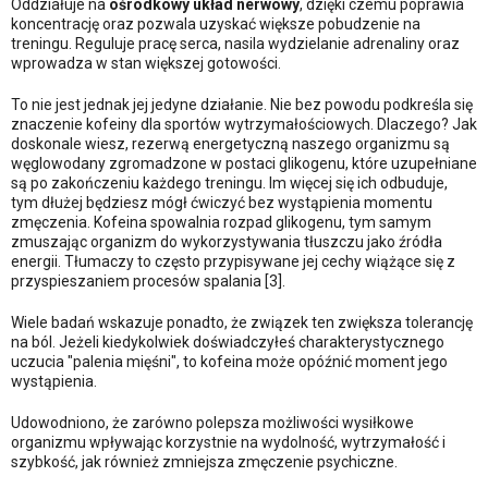
Oddziałuje na
ośrodkowy układ nerwowy
, dzięki czemu poprawia
koncentrację oraz pozwala uzyskać większe pobudzenie na
treningu. Reguluje pracę serca, nasila wydzielanie adrenaliny oraz
wprowadza w stan większej gotowości.
To nie jest jednak jej jedyne działanie. Nie bez powodu podkreśla się
znaczenie kofeiny dla sportów wytrzymałościowych. Dlaczego? Jak
doskonale wiesz, rezerwą energetyczną naszego organizmu są
węglowodany zgromadzone w postaci glikogenu, które uzupełniane
są po zakończeniu każdego treningu. Im więcej się ich odbuduje,
tym dłużej będziesz mógł ćwiczyć bez wystąpienia momentu
zmęczenia. Kofeina spowalnia rozpad glikogenu, tym samym
zmuszając organizm do wykorzystywania tłuszczu jako źródła
energii. Tłumaczy to często przypisywane jej cechy wiążące się z
przyspieszaniem procesów spalania [3].
Wiele badań wskazuje ponadto, że związek ten zwiększa tolerancję
na ból. Jeżeli kiedykolwiek doświadczyłeś charakterystycznego
uczucia "palenia mięśni", to kofeina może opóźnić moment jego
wystąpienia.
Udowodniono, że zarówno polepsza możliwości wysiłkowe
organizmu wpływając korzystnie na wydolność, wytrzymałość i
szybkość, jak również zmniejsza zmęczenie psychiczne.