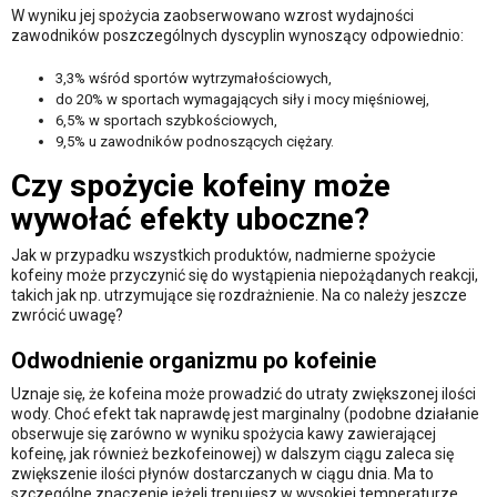
W wyniku jej spożycia zaobserwowano wzrost wydajności
zawodników poszczególnych dyscyplin wynoszący odpowiednio:
3,3% wśród sportów wytrzymałościowych,
do 20% w sportach wymagających siły i mocy mięśniowej,
6,5% w sportach szybkościowych,
9,5% u zawodników podnoszących ciężary.
Czy spożycie kofeiny może
wywołać efekty uboczne?
Jak w przypadku wszystkich produktów, nadmierne spożycie
kofeiny może przyczynić się do wystąpienia niepożądanych reakcji,
takich jak np. utrzymujące się rozdrażnienie. Na co należy jeszcze
zwrócić uwagę?
Odwodnienie organizmu po kofeinie
Uznaje się, że kofeina może prowadzić do utraty zwiększonej ilości
wody. Choć efekt tak naprawdę jest marginalny (podobne działanie
obserwuje się zarówno w wyniku spożycia kawy zawierającej
kofeinę, jak również bezkofeinowej) w dalszym ciągu zaleca się
zwiększenie ilości płynów dostarczanych w ciągu dnia. Ma to
szczególne znaczenie jeżeli trenujesz w wysokiej temperaturze