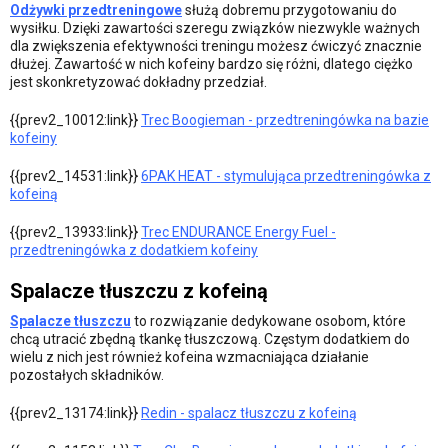
Odżywki przedtreningowe
służą dobremu przygotowaniu do
wysiłku. Dzięki zawartości szeregu związków niezwykle ważnych
dla zwiększenia efektywności treningu możesz ćwiczyć znacznie
dłużej. Zawartość w nich kofeiny bardzo się różni, dlatego ciężko
jest skonkretyzować dokładny przedział.
{{prev2_10012:link}}
Trec Boogieman - przedtreningówka na bazie
kofeiny
{{prev2_14531:link}}
6PAK HEAT - stymulująca przedtreningówka z
kofeiną
{{prev2_13933:link}}
Trec ENDURANCE Energy Fuel -
przedtreningówka z dodatkiem kofeiny
Spalacze tłuszczu z kofeiną
Spalacze tłuszczu
to rozwiązanie dedykowane osobom, które
chcą utracić zbędną tkankę tłuszczową. Częstym dodatkiem do
wielu z nich jest również kofeina wzmacniająca działanie
pozostałych składników.
{{prev2_13174:link}}
Redin - spalacz tłuszczu z kofeiną