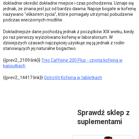
dokładnie określić dokładne miejsce i czas pochodzenia. Uznaje się
jednak, że znana jest już od bardzo dawna. Napoje bogate w kofeinę
nazywano "eliksirem życia", które pomagały utrzymać pobudzenie
podczas wieczornych modlitw.
Dokładniejsze dane pochodzą jednak z początków XIX wieku, kiedy
po raz pierwszy wyizolowano kofeinę w laboratorium. W
dzisiejszych czasach najczęściej uzyskuje się ją jednak z roślin
stanowiących jej naturalne bogactwo.
{{prev2_2109:link}}
Trec Caffeine 200 Plus - czysta kofeina w
kapsułkach
{{prev2_14417:link}}
OstroVit Kofeina w tabletkach
Sprawdź sklep z
suplementami