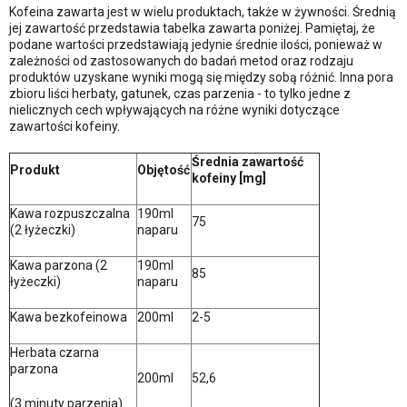
Kofeina zawarta jest w wielu produktach, także w żywności. Średnią
jej zawartość przedstawia tabelka zawarta poniżej. Pamiętaj, że
podane wartości przedstawiają jedynie średnie ilości, ponieważ w
zależności od zastosowanych do badań metod oraz rodzaju
produktów uzyskane wyniki mogą się między sobą różnić. Inna pora
zbioru liści herbaty, gatunek, czas parzenia - to tylko jedne z
nielicznych cech wpływających na różne wyniki dotyczące
zawartości kofeiny.
Średnia zawartość
Produkt
Objętość
kofeiny [mg]
Kawa rozpuszczalna
190ml
75
(2 łyżeczki)
naparu
Kawa parzona (2
190ml
85
łyżeczki)
naparu
Kawa bezkofeinowa
200ml
2-5
Herbata czarna
parzona
200ml
52,6
(3 minuty parzenia)