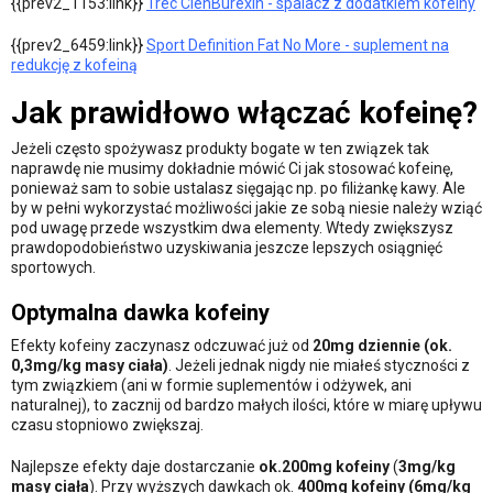
{{prev2_1153:link}}
Trec ClenBurexin - spalacz z dodatkiem kofeiny
{{prev2_6459:link}}
Sport Definition Fat No More - suplement na
redukcję z kofeiną
Jak prawidłowo włączać kofeinę?
Jeżeli często spożywasz produkty bogate w ten związek tak
naprawdę nie musimy dokładnie mówić Ci jak stosować kofeinę,
ponieważ sam to sobie ustalasz sięgając np. po filiżankę kawy. Ale
by w pełni wykorzystać możliwości jakie ze sobą niesie należy wziąć
pod uwagę przede wszystkim dwa elementy. Wtedy zwiększysz
prawdopodobieństwo uzyskiwania jeszcze lepszych osiągnięć
sportowych.
Optymalna dawka kofeiny
Efekty kofeiny zaczynasz odczuwać już od
20mg dziennie
(ok.
0,3mg/kg masy ciała)
. Jeżeli jednak nigdy nie miałeś styczności z
tym związkiem (ani w formie suplementów i odżywek, ani
naturalnej), to zacznij od bardzo małych ilości, które w miarę upływu
czasu stopniowo zwiększaj.
Najlepsze efekty daje dostarczanie
ok.200mg kofeiny
(
3mg/kg
masy ciała
). Przy wyższych dawkach ok.
400mg kofeiny
(6mg/kg