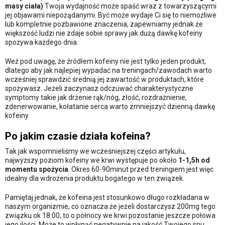
masy ciała)
Twoja wydajność może spaść wraz z towarzyszącymi
jej objawami niepożądanymi. Być może wydaje Ci się to niemożliwe
lub kompletnie pozbawione znaczenia, zapewniamy jednak że
większość ludzi nie zdaje sobie sprawy jak dużą dawkę kofeiny
spożywa każdego dnia.
Weź pod uwagę, że źródłem kofeiny nie jest tylko jeden produkt,
dlatego aby jak najlepiej wypadać na treningach/zawodach warto
wcześniej sprawdzić średnią jej zawartość w produktach, które
spożywasz. Jeżeli zaczynasz odczuwać charakterystyczne
symptomy takie jak drżenie rąk/nóg, złość, rozdrażnienie,
zdenerwowanie, kołatanie serca warto zmniejszyć dzienną dawkę
kofeiny.
Po jakim czasie działa kofeina?
Tak jak wspomnieliśmy we wcześniejszej części artykułu,
najwyższy poziom kofeiny we krwi występuje po około
1-1,5h od
momentu spożycia
. Okres 60-90minut przed treningiem jest więc
idealny dla wdrożenia produktu bogatego w ten związek.
Pamiętaj jednak, że kofeina jest stosunkowo długo rozkładana w
naszym organizmie, co oznacza że jeżeli dostarczysz 200mg tego
związku ok 18:00, to o północy we krwi pozostanie jeszcze połowa
jego ilości. Może to wpłynąć negatywnie na jakość Twojego snu