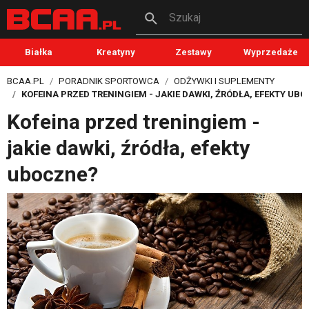
Szukaj
Białka
Kreatyny
Zestawy
Wyprzedaże
BCAA.PL
PORADNIK SPORTOWCA
ODŻYWKI I SUPLEMENTY
KOFEINA PRZED TRENINGIEM - JAKIE DAWKI, ŹRÓDŁA, EFEKTY UB
Kofeina przed treningiem -
jakie dawki, źródła, efekty
uboczne?