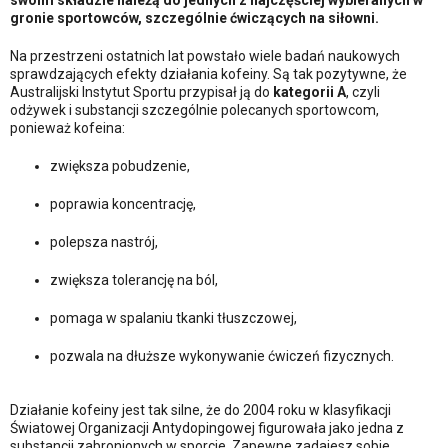
swoim składzie należą do jednych z najczęściej wybieranych w
gronie sportowców, szczególnie ćwiczących na siłowni.
Na przestrzeni ostatnich lat powstało wiele badań naukowych
sprawdzających efekty działania kofeiny. Są tak pozytywne, że
Australijski Instytut Sportu przypisał ją do
kategorii A
, czyli
odżywek i substancji szczególnie polecanych sportowcom,
ponieważ kofeina:
zwiększa pobudzenie,
poprawia koncentrację,
polepsza nastrój,
zwiększa tolerancję na ból,
pomaga w spalaniu tkanki tłuszczowej,
pozwala na dłuższe wykonywanie ćwiczeń fizycznych.
Działanie kofeiny jest tak silne, że do 2004 roku w klasyfikacji
Światowej Organizacji Antydopingowej figurowała jako jedna z
substancji zabronionych w sporcie. Zapewne zadajesz sobie