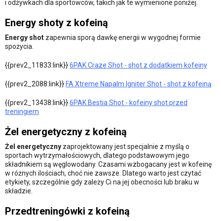
i odżywkach dla sportowców, takich jak te wymienione poniżej.
Energy shoty z kofeiną
Energy shot
zapewnia sporą dawkę energii w wygodnej formie
spożycia.
{{prev2_11833:link}}
6PAK Craze Shot - shot z dodatkiem kofeiny
{{prev2_2088:link}}
FA Xtreme Napalm Igniter Shot - shot z kofeiną
{{prev2_13438:link}}
6PAK Bestia Shot - kofeiny shot przed
treningiem
Żel energetyczny z kofeiną
Żel energetyczny
zaprojektowany jest specjalnie z myślą o
sportach wytrzymałościowych, dlatego podstawowym jego
składnikiem są węglowodany. Czasami wzbogacany jest w kofeinę
w różnych ilościach, choć nie zawsze. Dlatego warto jest czytać
etykiety, szczególnie gdy zależy Ci na jej obecności lub braku w
składzie.
Przedtreningówki z kofeiną