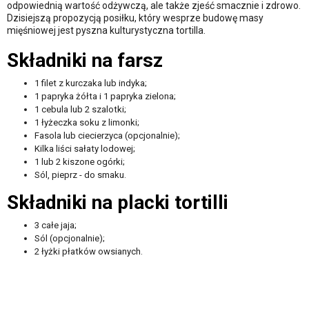
odpowiednią wartość odżywczą, ale także zjeść smacznie i zdrowo.
Dzisiejszą propozycją posiłku, który wesprze budowę masy
mięśniowej jest pyszna kulturystyczna tortilla.
Składniki na farsz
1 filet z kurczaka lub indyka;
1 papryka żółta i 1 papryka zielona;
1 cebula lub 2 szalotki;
1 łyżeczka soku z limonki;
Fasola lub ciecierzyca (opcjonalnie);
Kilka liści sałaty lodowej;
1 lub 2 kiszone ogórki;
Sól, pieprz - do smaku.
Składniki na placki tortilli
3 całe jaja;
Sól (opcjonalnie);
2 łyżki płatków owsianych.