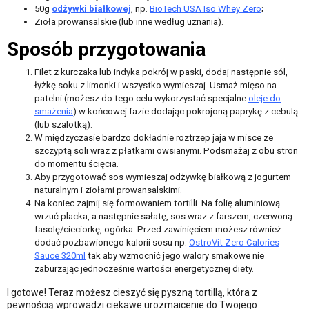
50g
odżywki białkowej
, np.
BioTech USA Iso Whey Zero
;
Zioła prowansalskie (lub inne według uznania).
Sposób przygotowania
Filet z kurczaka lub indyka pokrój w paski, dodaj następnie sól,
łyżkę soku z limonki i wszystko wymieszaj. Usmaż mięso na
patelni (możesz do tego celu wykorzystać specjalne
oleje do
smażenia
) w końcowej fazie dodając pokrojoną paprykę z cebulą
(lub szalotką).
W międzyczasie bardzo dokładnie roztrzep jaja w misce ze
szczyptą soli wraz z płatkami owsianymi. Podsmażaj z obu stron
do momentu ścięcia.
Aby przygotować sos wymieszaj odżywkę białkową z jogurtem
naturalnym i ziołami prowansalskimi.
Na koniec zajmij się formowaniem tortilli. Na folię aluminiową
wrzuć placka, a następnie sałatę, sos wraz z farszem, czerwoną
fasolę/cieciorkę, ogórka. Przed zawinięciem możesz również
dodać pozbawionego kalorii sosu np.
OstroVit Zero Calories
Sauce 320ml
tak aby wzmocnić jego walory smakowe nie
zaburzając jednocześnie wartości energetycznej diety.
I gotowe! Teraz możesz cieszyć się pyszną tortillą, która z
pewnością wprowadzi ciekawe urozmaicenie do Twojego