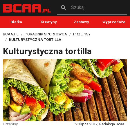
Szukaj
Białka
Kreatyny
Zestawy
Wyprzedaże
BCAA.PL
PORADNIK SPORTOWCA
PRZEPISY
KULTURYSTYCZNA TORTILLA
Kulturystyczna tortilla
Przepisy
28 lipca 2017, Redakcja Bcaa