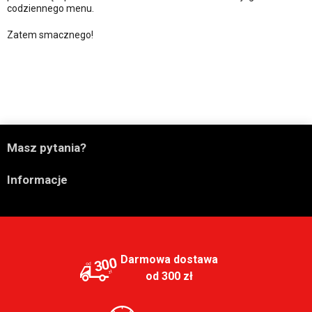
codziennego menu.
Zatem smacznego!

Masz pytania?

Informacje
Darmowa dostawa
300
od 300 zł