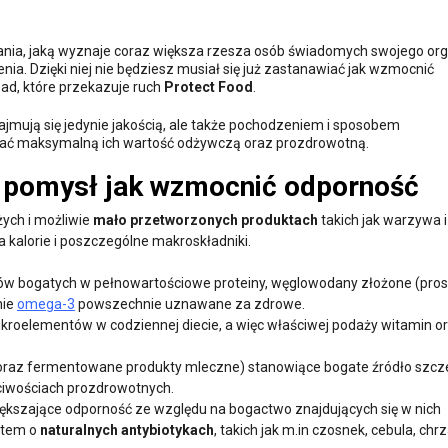
owania, jaką wyznaje coraz większa rzesza osób świadomych swojego o
. Dzięki niej nie będziesz musiał się już zastanawiać jak wzmocnić
ad, które przekazuje ruch
Protect Food
.
zajmują się jedynie jakością, ale także pochodzeniem i sposobem
wać maksymalną ich wartość odżywczą oraz prozdrowotną.
y pomysł jak wzmocnić odporność
ych i możliwie
mało przetworzonych produktach
takich jak warzywa 
kalorie i poszczególne makroskładniki.
iłków bogatych w pełnowartościowe proteiny, węglowodany złożone (pro
nie
omega-3
powszechnie uznawane za zdrowe.
ikroelementów w codziennej diecie, a więc właściwej podaży witamin o
 oraz fermentowane produkty mleczne) stanowiące bogate źródło szc
ściwościach prozdrowotnych.
iększające odporność ze względu na bogactwo znajdujących się w nich
atem o
naturalnych antybiotykach
, takich jak m.in czosnek, cebula, chrz