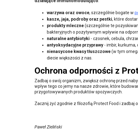
działające immunomodulująco
:
warzywa oraz owoce
, szczególnie bogate w
p
kasze, jaja, podroby oraz pestki
, które dost
produkty mleczne
(szczególnie te pozyskiwan
bakteryjnych o pozytywnym wpływie na odpor
naturalne antybiotyki
- czosnek, cebula, chrza
antyoksydacyjne przyprawy
- imbir, kurkuma
nienasycone kwasy tłuszczowe
(w tym omega 
diecie większości z nas.
Ochrona odporności z Prot
Zadbaj o swój organizm, zwiększ ochronę przed nabyc
wpływ tego co jemy na nasze zdrowie, które budowa
przygotowywanych produktów spożywczych.
Zacznij żyć zgodnie z filozofią Protect Food i zadbaj 
Paweł Zieliński