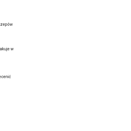
zczepów
rakuje w
ecenić