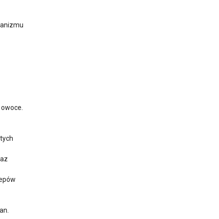
rganizmu
i owoce.
stych
raz
zepów
an.