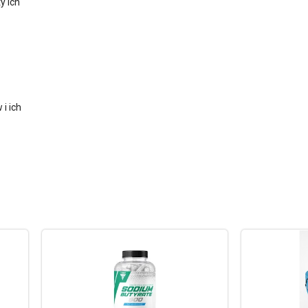
y ich
i ich