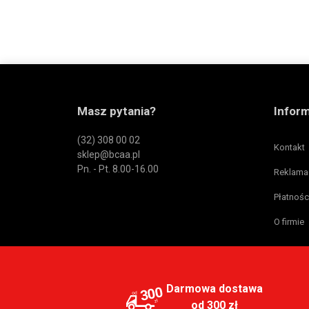
Masz pytania?
Infor
(32) 308 00 02
Kontakt
sklep@bcaa.pl
Pn. - Pt. 8.00-16.00
Reklama
Płatnośc
O firmie
Darmowa dostawa
300
od 300 zł