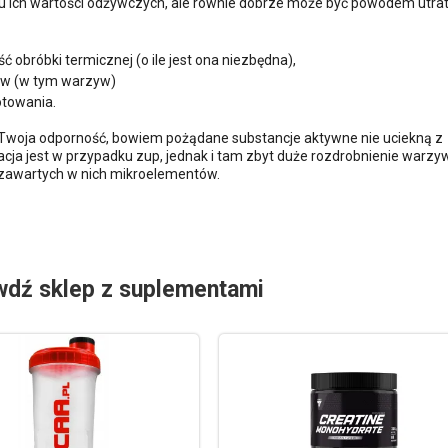
u ich wartości odżywczych, ale równie dobrze może być powodem utrat
ć obróbki termicznej (o ile jest ona niezbędna),
tów (w tym warzyw)
otowania.
Twoja odporność, bowiem pożądane substancje aktywne nie uciekną z
cja jest w przypadku zup, jednak i tam zbyt duże rozdrobnienie warzyw 
 zawartych w nich mikroelementów.
wdź sklep z suplementami