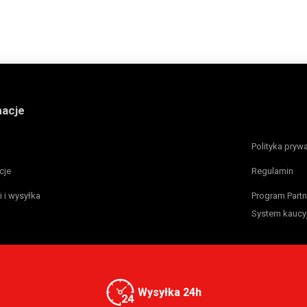
macje
Polityka pryw
cje
Regulamin
i i wysyłka
Program Partn
System kaucy
Wysyłka 24h