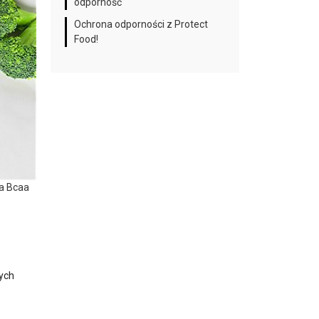
odporność
Ochrona odporności z Protect
Food!
ja Bcaa
cych