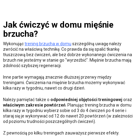
Jak ćwiczyć w domu mięśnie
brzucha?
Wykonując
trening brzucha w domu
szczególną uwagę należy
zwrócić na właściwą technikę. Co prawda da się spalić tkankę
tłuszczową bez ćwiczeń, ale bez dobrze wykonanego ćwiczenia na
brzuch nie jesteśmy w stanie go "wyrzeźbić". Mięśnie brzucha mają
zdolność szybszej regeneracji.
Inne partie wymagają znacznie dłuższej przerwy między
treningami. Ćwiczenia na mięśnie brzucha możemy wykonywać
kilka razy w tygodniu, nawet co drugi dzień.
Należy pamiętać także o
odpowiedniej objętości treningowej
oraz
właściwym zakresie powtórzeń
. Planując trening brzucha w domu
kilka razy w tygodniu wybierz sobie od 3 do 4 ćwiczeń po 4 serie i
staraj się je wykonywać od 12 do nawet 20 powtórzeń (w zależności
od poziomu trudności poszczególnych ćwiczeń).
Z pewnością po kilku treningach zauważysz pierwsze efekty.