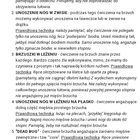
pamiętając o oddechu. Pilnujemy, aby nie doprowadzać do
skrzywienia tułowia
.
UNOSZENIE NÓG W ZWISIE
- podczas tego ćwiczenia na brzuch
możemy wykonywać unoszenia na ławeczce lub w zwisie na
drążku.
Prawidłowa technika
:
należy pamiętać, aby ćwiczenie nie polegało
tylko na unoszeniu nóg, lecz "podwijaniu" biodra. Unieś miednicę tak,
jakbyś miał dotknąć biodrem mostka. Samo unoszenie nóg, angażuje
tylko zginacze bioder, w niewielkim stopniu
BRZUSZKI W LEŻENIU
- ćwiczenie na brzuch znane przez
każdego. Bardzo często źle wykonywane, mimo, że mamy do
czynienia z prostym i tak naprawdę krótkim ruchem.
Prawidłowa
technika
:
Ręce skrzyżowane na klatce lub oparte za głową
(pamiętamy, aby nie ciągnąć dłońmi karku) Z wydechem wykonujemy
skłon do pełnego spięcia mięśni brzucha. Nie należy wykonywać
całkowitego unoszenia tułowia, ponieważ powyżej pewnego stopnia
nie angażujemy już mięśni brzucha.
UNOSZENIE NÓG W LEŻENIU NA PŁASKO
- ćwiczenie angażujące
dolną część mięśnia prostego brzucha.
Prawidłowa technika
:
leżąc na plecach, "przyklej" kręgosłup do
podłogi. Napnij mocno mięśnie brzucha i unieś nogi do około 60
stopni. Pamiętaj, żeby nie rozluźniać mięśni brzucha.
"DEAD BUG"
- ćwiczenie brzucha angażujące zarówno mięśnie
zewnętrzne i tzw. "core".
Prawidłowa technika
:
Ręce uniesione