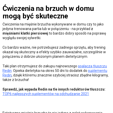
Ćwiczenia na brzuch w domu
mogą być skuteczne
Ćwiczenia na mięśnie brzucha wykonywane w domu czy to jako
jedyna trenowana partia lub w połączeniu - na przykład
z
mięśniami klatki piersiowej
to bardzo dobry sposób na poprawę
wyglądu swojej sylwetki.
Co bardzo ważne, nie potrzebujesz żadnego sprzętu, aby trening
okazał się skuteczny a efekty szybko zauważalne, szczególnie w
połączeniu z dobrze ułożonym planem dietetycznym.
Taki plan otrzymujesz do zakupu najnowszego
spalacza tłuszczu
Redin
. Opieka dietetyka na okres 50 dni to dodatek do
suplementu
Redin
, dzięki któremu znacznie szybciej stracisz zbędne kilogramy,
także z brzucha!
Sprawdź, jak wypada Redin na tle innych reduktorów tłuszczu:
TOP6 najlepszych suplementów na odchudzanie 2021
Estetyczne mięśnie brzucha to nie jedyna z zalet wykonywania