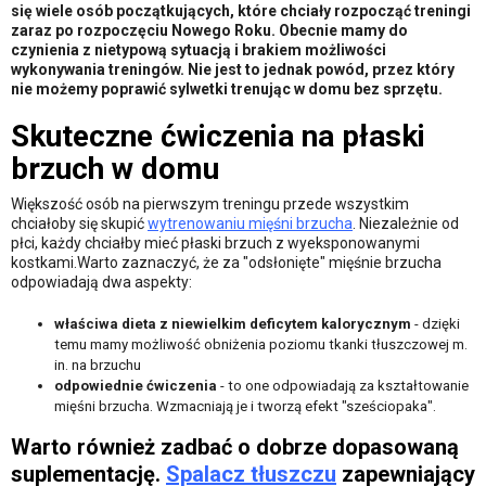
się wiele osób początkujących, które chciały rozpocząć treningi
zaraz po rozpoczęciu Nowego Roku. Obecnie mamy do
czynienia z nietypową sytuacją i brakiem możliwości
wykonywania treningów. Nie jest to jednak powód, przez który
nie możemy poprawić sylwetki trenując w domu bez sprzętu.
Skuteczne ćwiczenia na płaski
brzuch w domu
Większość osób na pierwszym treningu przede wszystkim
chciałoby się skupić
wytrenowaniu mięśni brzucha
. Niezależnie od
płci, każdy chciałby mieć płaski brzuch z wyeksponowanymi
kostkami.Warto zaznaczyć, że za "odsłonięte" mięśnie brzucha
odpowiadają dwa aspekty:
właściwa dieta z niewielkim deficytem kalorycznym
- dzięki
temu mamy możliwość obniżenia poziomu tkanki tłuszczowej m.
in. na brzuchu
odpowiednie ćwiczenia
- to one odpowiadają za kształtowanie
mięśni brzucha. Wzmacniają je i tworzą efekt "sześciopaka".
Warto również zadbać o dobrze dopasowaną
suplementację.
Spalacz tłuszczu
zapewniający