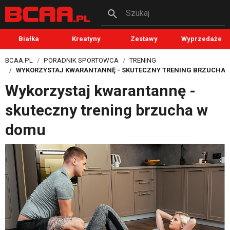
Szukaj
Białka
Kreatyny
Zestawy
Wyprzedaże
BCAA.PL
PORADNIK SPORTOWCA
TRENING
WYKORZYSTAJ KWARANTANNĘ - SKUTECZNY TRENING BRZUCHA 
Wykorzystaj kwarantannę -
skuteczny trening brzucha w
domu