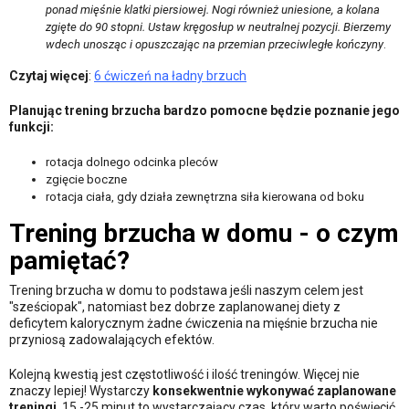
ponad mięśnie klatki piersiowej. Nogi również uniesione, a kolana
zgięte do 90 stopni. Ustaw kręgosłup w neutralnej pozycji. Bierzemy
wdech unosząc i opuszczając na przemian przeciwległe kończyny
.
Czytaj więcej
:
6 ćwiczeń na ładny brzuch
Planując trening brzucha bardzo pomocne będzie poznanie jego
funkcji:
rotacja dolnego odcinka pleców
zgięcie boczne
rotacja ciała, gdy działa zewnętrzna siła kierowana od boku
Trening brzucha w domu - o czym
pamiętać?
Trening brzucha w domu to podstawa jeśli naszym celem jest
"sześciopak", natomiast bez dobrze zaplanowanej diety z
deficytem kalorycznym żadne ćwiczenia na mięśnie brzucha nie
przyniosą zadowalających efektów.
Kolejną kwestią jest częstotliwość i ilość treningów. Więcej nie
znaczy lepiej! Wystarczy
konsekwentnie wykonywać zaplanowane
treningi
. 15 -25 minut to wystarczający czas, który warto poświęcić