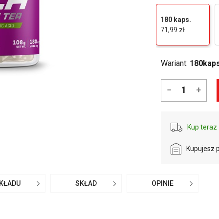
180 kaps.
71,99 zł
Wariant:
180kaps
−
+
Kup teraz 
Kupujesz 
SKŁADU
SKŁAD
OPINIE