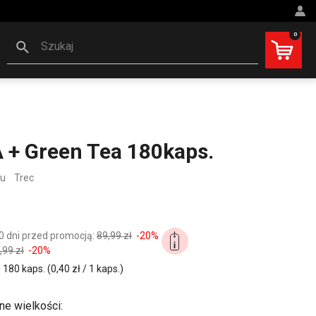
0
Szukaj
 + Green Tea 180kaps.
zu
Trec
0 dni przed promocją:
89,99 zł
-20%
,99 zł
-20%
80 kaps. (0,40 zł / 1 kaps.)
ne wielkości: