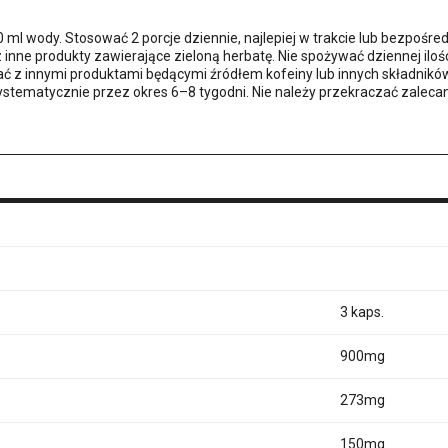
ml wody. Stosować 2 porcje dziennie, najlepiej w trakcie lub bezpośred
inne produkty zawierające zieloną herbatę. Nie spożywać dziennej iloś
ć z innymi produktami będącymi źródłem kofeiny lub innych składnikó
ematycznie przez okres 6–8 tygodni. Nie należy przekraczać zalecanej
3 kaps.
900mg
273mg
150mg