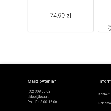
74,99 zł
N
Ce
Masz pytania?
Infor
(32) 308 00 02
Kontakt
sklep@bcaa.pl
Pn. - Pt. 8.00-16.00
Reklama