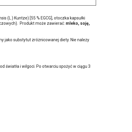
sis (L.) Kuntze) [55 % EGCG], otoczka kapsułki
zczowych). Produkt może zawierać:
mleko, soję,
 jako substytut zróżnicowanej diety. Nie należy
 światła i wilgoci. Po otwarciu spożyć w ciągu 3