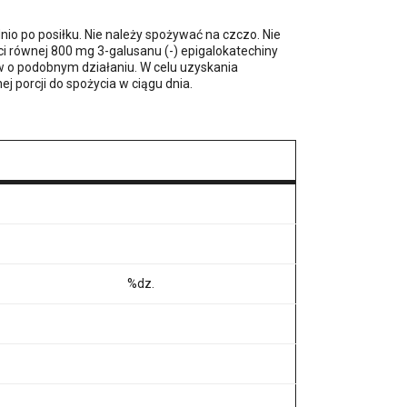
nio po posiłku. Nie należy spożywać na czczo. Nie
ci równej 800 mg 3-galusanu (-) epigalokatechiny
w o podobnym działaniu. W celu uzyskania
 porcji do spożycia w ciągu dnia.
%dz.