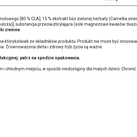
lowego [80 % CLA], 15 % ekstrakt liści zielonej herbaty (Camellia sinen
luloza)], substancja przeciwzbrylająca (sole magnezowe kwasów tłus
zki ziemne
.
a którykolwiek ze składników produktu. Produkt nie może być stosowany
nia. Zrównoważona dieta i zdrowy tryb życia są ważne.
dukcyjnej: patrz na spodzie opakowania.
 chłodnym miejscu, w sposób niedostępny dla małych dzieci. Chronić od