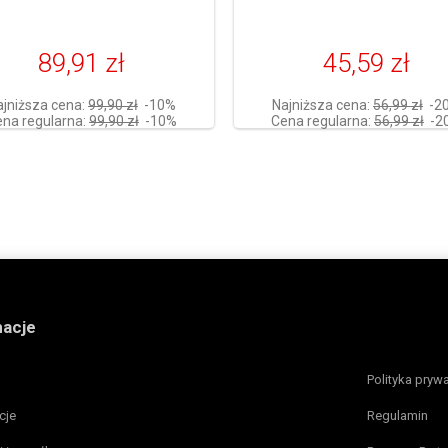
89,91 zł
45,59 zł
ajniższa cena:
99,90 zł
-10%
Najniższa cena:
56,99 zł
-2
na regularna:
99,90 zł
-10%
Cena regularna:
56,99 zł
-2
macje
Polityka pryw
cje
Regulamin