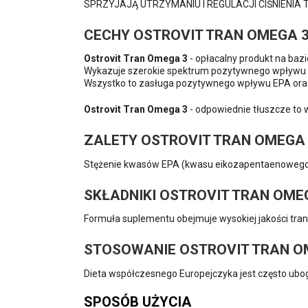
SPRZYJAJĄ UTRZYMANIU I REGULACJI CIŚNIENIA 
CECHY OSTROVIT TRAN OMEGA 
Ostrovit Tran Omega 3
- opłacalny produkt na baz
Wykazuje szerokie spektrum pozytywnego wpływu na
Wszystko to zasługa pozytywnego wpływu EPA oraz 
Ostrovit Tran Omega 3
- odpowiednie tłuszcze to 
ZALETY OSTROVIT TRAN OMEGA
Stężenie kwasów EPA (kwasu eikozapentaenowego) 
SKŁADNIKI OSTROVIT TRAN OME
Formuła suplementu obejmuje wysokiej jakości tran 
STOSOWANIE OSTROVIT TRAN O
Dieta współczesnego Europejczyka jest często uboga
SPOSÓB UŻYCIA