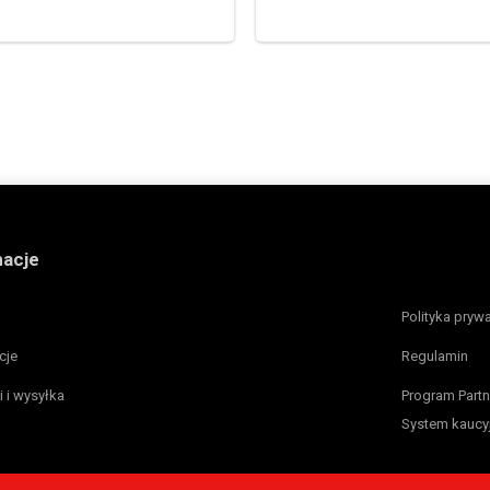
macje
Polityka pryw
cje
Regulamin
i i wysyłka
Program Partn
System kaucy