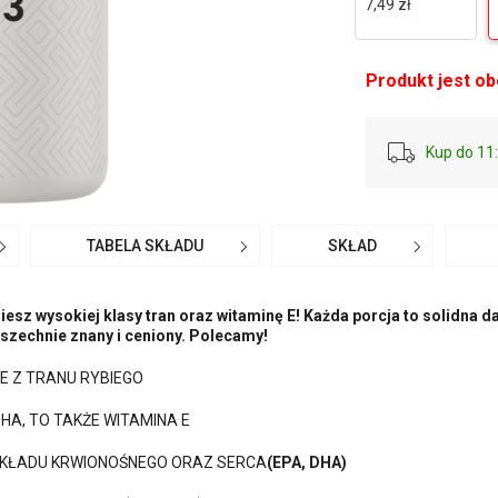
7,49 zł
Produkt jest o
Kup do 11:
TABELA SKŁADU
SKŁAD
esz wysokiej klasy tran oraz witaminę E! Każda porcja to solidna
szechnie znany i ceniony. Polecamy!
E Z TRANU RYBIEGO
HA, TO TAKŻE WITAMINA E
KŁADU KRWIONOŚNEGO ORAZ SERCA
(EPA, DHA)