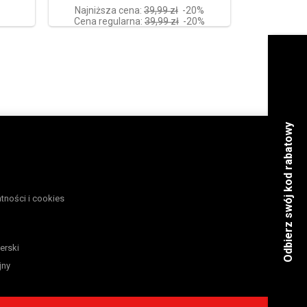
Najniższa cena:
39,99 zł
-20%
Cena regularna:
39,99 zł
-20%
atności i cookies
erski
jny