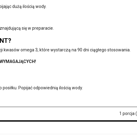
pijając dużą ilością wody.
najdującą się w preparacie.
ENT?
ji kwasów omega 3, które wystarczą na 90 dni ciągłego stosowania.
R WYMAGAJĄCYCH!
o posiłku. Popijać odpowiednią ilością wody.
1 porcja 