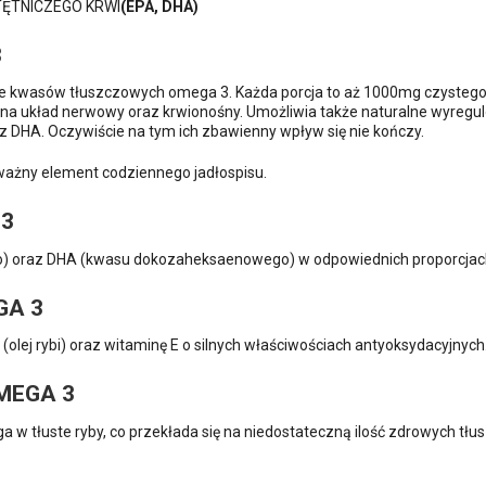
TĘTNICZEGO KRWI
(EPA, DHA)
3
ie kwasów tłuszczowych omega 3. Każda porcja to aż 1000mg czystego
 układ nerwowy oraz krwionośny. Umożliwia także naturalne wyregulow
DHA. Oczywiście na tym ich zbawienny wpływ się nie kończy.
ważny element codziennego jadłospisu.
 3
oraz DHA (kwasu dokozaheksaenowego) w odpowiednich proporcjach. 
GA 3
(olej rybi) oraz witaminę E o silnych właściwościach antyoksydacyjnych
MEGA 3
 w tłuste ryby, co przekłada się na niedostateczną ilość zdrowych tł