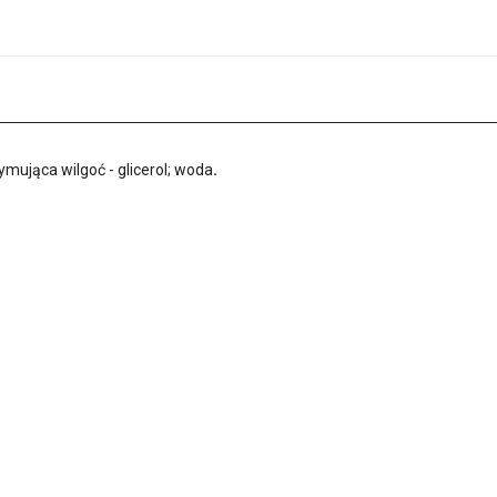
zymująca wilgoć - glicerol; woda
.