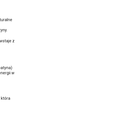
turalne
tyny.
owstaje z
eatyna)
energii w
 która