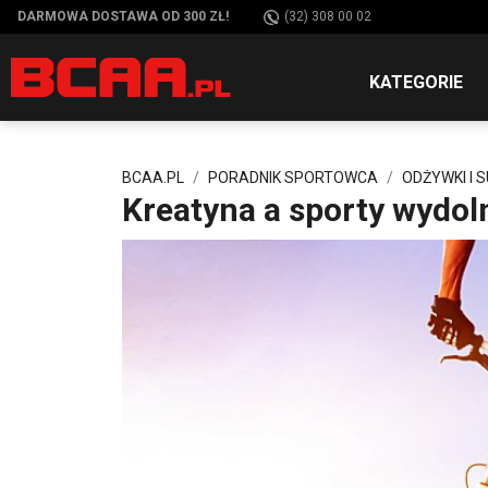
DARMOWA DOSTAWA OD 300 ZŁ!
(32) 308 00 02
KATEGORIE
BCAA.PL
PORADNIK SPORTOWCA
ODŻYWKI I 
Kreatyna a sporty wydoln