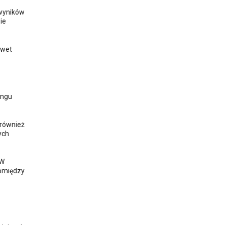
 wyników
zie
awet
ingu
 również
ych
 W
omiędzy