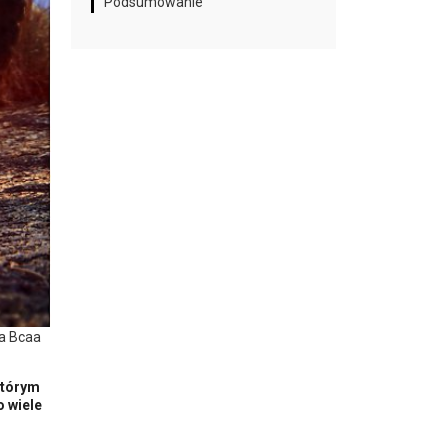
Podsumowanie
ja Bcaa
którym
o wiele