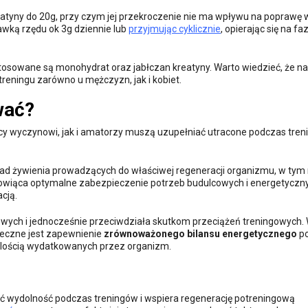
reatyny do 20g, przy czym jej przekroczenie nie ma wpływu na poprawę
awką rzędu ok 3g dziennie lub
przyjmując cyklicznie
, opierając się na fa
 stosowane są monohydrat oraz jabłczan kreatyny. Warto wiedzieć, że n
reningu zarówno u mężczyzn, jak i kobiet.
wać?
y wyczynowi, jak i amatorzy muszą uzupełniać utracone podczas tren
asad żywienia prowadzących do właściwej regeneracji organizmu, w tym
wiąca optymalne zabezpieczenie potrzeb budulcowych i energetyczn
cją.
kowych i jednocześnie przeciwdziała skutkom przeciążeń treningowych.
ieczne jest zapewnienie
zrównoważonego bilansu energetycznego
p
 ilością wydatkowanych przez organizm.
ić wydolność podczas treningów i wspiera regenerację potreningową