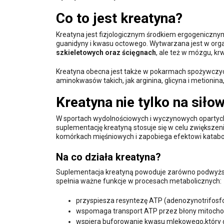
Co to jest kreatyna?
Kreatyna jest fizjologicznym środkiem ergogenicznym
guanidyny i kwasu octowego. Wytwarzana jest w orga
szkieletowych oraz ścięgnach
, ale też w mózgu, kr
Kreatyna obecna jest także w pokarmach spożywczyc
aminokwasów takich, jak arginina, glicyna i metionina
Kreatyna nie tylko na siłow
W sportach wydolnościowych i wyczynowych opartyc
suplementację kreatyną stosuje się w celu zwiększenia
komórkach mięśniowych i zapobiega efektowi katab
Na co działa kreatyna?
Suplementacja kreatyną powoduje zarówno podwyższeni
spełnia ważne funkcje w procesach metabolicznych:
przyspiesza resyntezę ATP (adenozynotrifosf
wspomaga transport ATP przez błony mitocho
wspiera buforowanie kwasu mlekowego,który g