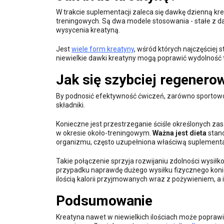
W trakcie suplementacji zaleca się dawkę dzienną k
treningowych. Są dwa modele stosowania - stałe z d
wysycenia kreatyną.
Jest
wiele form kreatyny
, wśród których najczęściej
niewielkie dawki kreatyny mogą poprawić wydolność t
Jak się szybciej regenero
By podnosić efektywność ćwiczeń, zarówno sportowc
składniki.
Konieczne jest przestrzeganie ściśle określonych z
w okresie około-treningowym.
Ważna jest dieta
stano
organizmu, często uzupełniona właściwą suplementa
Takie połączenie sprzyja rozwijaniu zdolności wysił
przypadku naprawdę dużego wysiłku fizycznego kon
ilością kalorii przyjmowanych wraz z pożywieniem, a
Podsumowanie
Kreatyna nawet w niewielkich ilościach może popraw