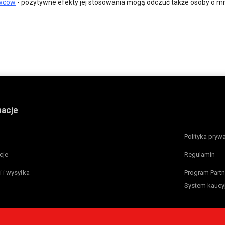
owców
- pozytywne efekty jej stosowania mogą odczuć także osoby o mn
macje
Polityka pryw
cje
Regulamin
i i wysyłka
Program Partn
System kaucy