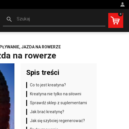
0
Szukaj
 PŁYWANIE, JAZDA NA ROWERZE
zda na rowerze
Spis treści
Co to jest kreatyna?
Kreatyna nie tylko na siłowni
Sprawdź sklep z suplementami
Jak brać kreatynę?
Jak się szybciej regenerować?