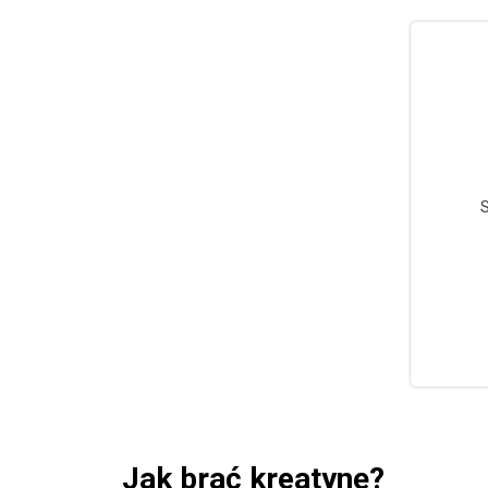
S
Jak brać kreatynę?