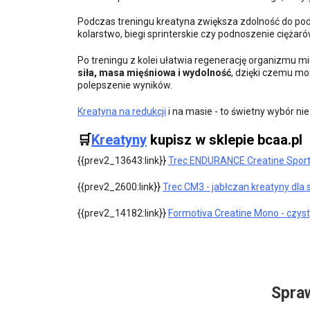
Podczas treningu kreatyna zwiększa zdolność do pod
kolarstwo, biegi sprinterskie czy podnoszenie ciężaró
Po treningu z kolei ułatwia regenerację organizmu 
siła, masa mięśniowa i wydolność
, dzięki czemu moż
polepszenie wyników.
Kreatyna na redukcji
i na masie - to świetny wybór ni
🛒
Kreatyny
kupisz w sklepie bcaa.pl
{{prev2_13643:link}}
Trec ENDURANCE Creatine Sport
{{prev2_2600:link}}
Trec CM3 - jabłczan kreatyny dl
{{prev2_14182:link}}
Formotiva Creatine Mono - czys
Spra