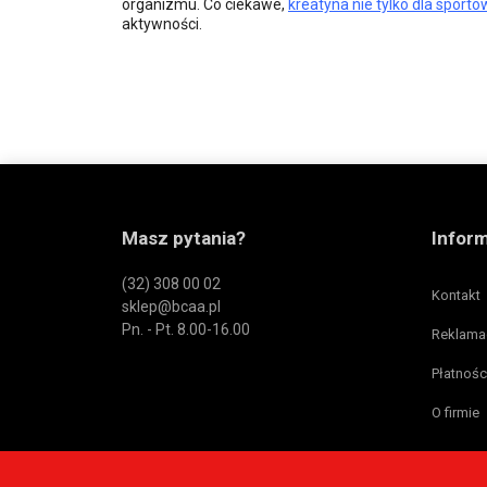
organizmu. Co ciekawe,
kreatyna nie tylko dla sport
aktywności.
Masz pytania?
Infor
(32) 308 00 02
Kontakt
sklep@bcaa.pl
Pn. - Pt. 8.00-16.00
Reklama
Płatnośc
O firmie