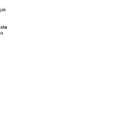
jak
asta
na