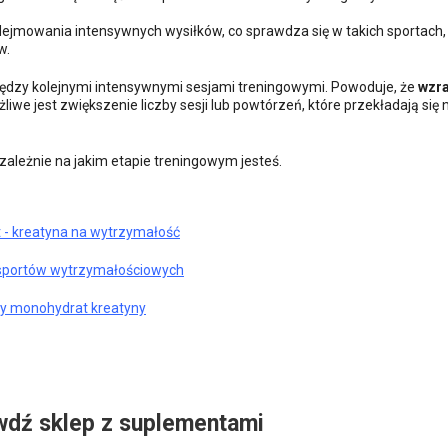
ejmowania intensywnych wysiłków, co sprawdza się w takich sportach, 
w.
między kolejnymi intensywnymi sesjami treningowymi. Powoduje, że
wzr
liwe jest zwiększenie liczby sesji lub powtórzeń, które przekładają się 
ezależnie na jakim etapie treningowym jesteś.
 - kreatyna na wytrzymałość
a sportów wytrzymałościowych
ty monohydrat kreatyny
wdź sklep z suplementami