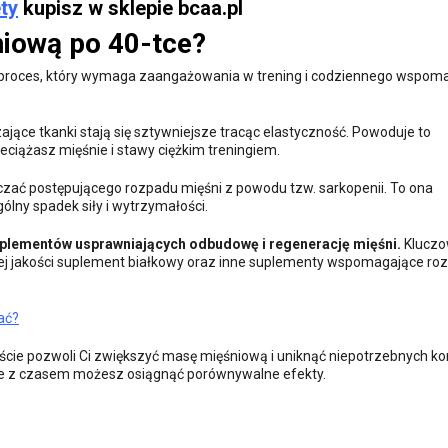
ty
kupisz w sklepie bcaa.pl
iową po 40-tce?
 proces, który wymaga zaangażowania w trening i codziennego wspom
czające tkanki stają się sztywniejsze tracąc elastyczność. Powoduje to
eciążasz mięśnie i stawy ciężkim treningiem.
czać postępującego rozpadu mięśni z powodu tzw. sarkopenii. To ona
ólny spadek siły i wytrzymałości.
uplementów usprawniających odbudowę i regenerację mięśni.
Kluczo
kiej jakości suplement białkowy oraz inne suplementy wspomagające ro
rać?
ście pozwoli Ci zwiększyć masę mięśniową i uniknąć niepotrzebnych kon
, ale z czasem możesz osiągnąć porównywalne efekty.