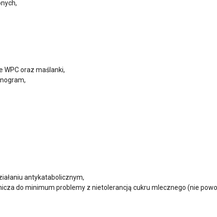
nych,
e WPC oraz maślanki,
inogram,
iałaniu antykatabolicznym,
ranicza do minimum problemy z nietolerancją cukru mlecznego (nie pow