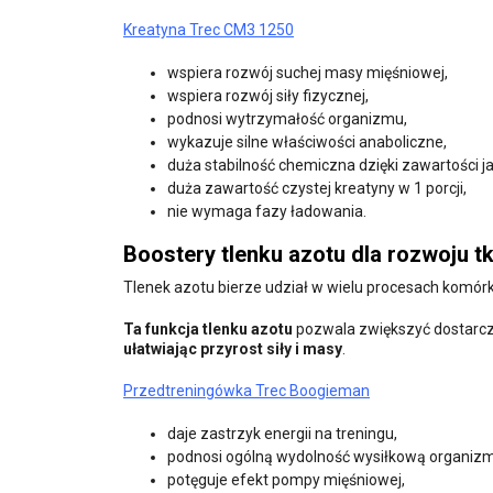
Kreatyna Trec CM3 1250
wspiera rozwój suchej masy mięśniowej,
wspiera rozwój siły fizycznej,
podnosi wytrzymałość organizmu,
wykazuje silne właściwości anaboliczne,
duża stabilność chemiczna dzięki zawartości j
duża zawartość czystej kreatyny w 1 porcji,
nie wymaga fazy ładowania.
Boostery tlenku azotu dla rozwoju t
Tlenek azotu bierze udział w wielu procesach komór
Ta funkcja tlenku azotu
pozwala zwiększyć dostarcza
ułatwiając przyrost siły i masy
.
Przedtreningówka Trec Boogieman
daje zastrzyk energii na treningu,
podnosi ogólną wydolność wysiłkową organiz
potęguje efekt pompy mięśniowej,