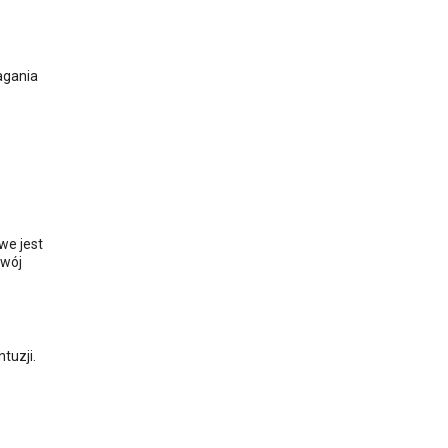
agania
we jest
zwój
tuzji.