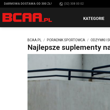
DARMOWA DOSTAWA OD 300 ZŁ!
(32) 308 00 02
KATEGORIE
BCAA.PL
PORADNIK SPORTOWCA
ODŻYWKI I 
Najlepsze suplementy n