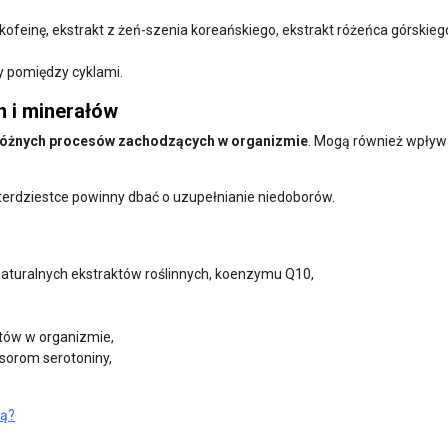
 kofeinę, ekstrakt z żeń-szenia koreańskiego, ekstrakt różeńca górskieg
y pomiędzy cyklami.
n i minerałów
a różnych procesów zachodzących w organizmie
. Mogą również wpływ
terdziestce powinny dbać o uzupełnianie niedoborów.
aturalnych ekstraktów roślinnych, koenzymu Q10,
tów w organizmie,
rsorom serotoniny,
ią?