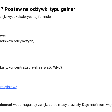
j? Postaw na odżywki typu gainer
zięki wysokokalorycznej formule.
wej,
ładników odżywczych,
a (z koncentratu białek serwatki WPC),
ę mięśniową
uplement
wspomagający zwiększenie masy oraz siły. Daje mięśniom wię