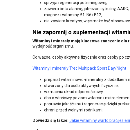
sprzyja regeneracji potreningowej,
zawiera beta alaninę, jabłczan cytruliny, AAKG,
magnez i witaminy B1, B6 i B12,
nie zawiera kreatyny, więc może być stosowan
Nie zapomnij o suplementacji witami
Witaminy i minerały mają kluczowe znaczenie dl
wydajność organizmu.
Co ważne, osoby aktywne fizycznie oraz osoby po cz
Witaminy i minerały Trec Multipack Sport Day/Night
preparat witaminowo-mineralny z dodatkiem n
stworzony dla osób aktywnych fizycznie,
wzmacnia układ odpornościowy,
dba o właściwy poziom witamin i mikroelemen
poprawia jakość snu i regenerację dzięki preku
chroni przed wolnymi rodnikami.
Dowiedz się także:
Jakie witaminy warto brać jesien