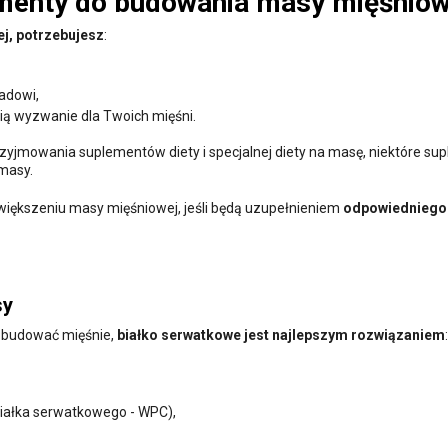
ementy do budowania masy mięśniow
j, potrzebujesz
:
padowi,
ią wyzwanie dla Twoich mięśni.
przyjmowania suplementów diety i specjalnej diety na masę, niektóre su
masy.
iększeniu masy mięśniowej, jeśli będą uzupełnieniem
odpowiedniego
sy
j budować mięśnie,
białko serwatkowe jest najlepszym rozwiązaniem
:
białka serwatkowego - WPC),