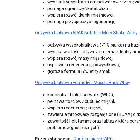
wysoka koncentracja aminokwasów rozgałęzio
pomaga ograniczyć katabolizm,
wspiera rozwój tkanki mięśniowej,
pomaga przyspieszyć regenerację.
Odżywka białkowa 6PAK Nutrition Milky Shake Whey
odżywka wysokobiałkowa (71% białka) na bazi
wysoka wartość odżywcza i niemal idealny am
wspiera rozwój masy mięśniowej,
usprawnia regenerację powysiłkową,
gęstsza formuła i świetny smak.
Odżywka białkowa Formotiva Muscle Brick Whey
koncentrat białek serwatki (WPC),
pełnowartościowy budulec mięśni,
wspiera regenerację mięśni,
zawiera aminokwasy rozgałęzione (BCAA) o dz
zawartość l-glutaminy oraz laktazy, która og
problemów gastrycznych).
Przeczytaj więcej:
Ranking białek WPC