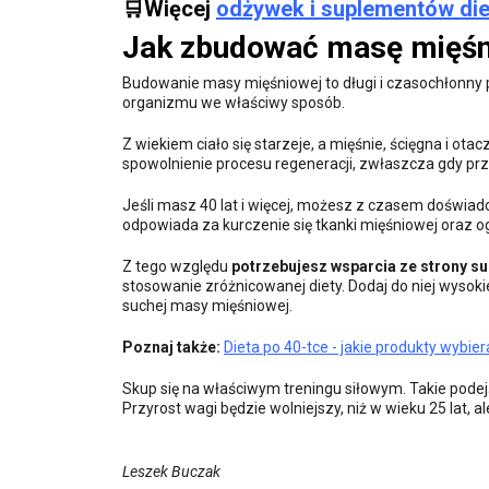
🛒Więcej
odżywek i suplementów die
Jak zbudować masę mięśn
Budowanie masy mięśniowej to długi i czasochłonny
organizmu we właściwy sposób.
Z wiekiem ciało się starzeje, a mięśnie, ścięgna i ota
spowolnienie procesu regeneracji, zwłaszcza gdy prz
Jeśli masz 40 lat i więcej, możesz z czasem doświad
odpowiada za kurczenie się tkanki mięśniowej oraz og
Z tego względu
potrzebujesz wsparcia ze strony s
stosowanie zróżnicowanej diety. Dodaj do niej wyso
suchej masy mięśniowej.
Poznaj także:
Dieta po 40-tce - jakie produkty wybie
Skup się na właściwym treningu siłowym. Takie podej
Przyrost wagi będzie wolniejszy, niż w wieku 25 lat
Leszek Buczak