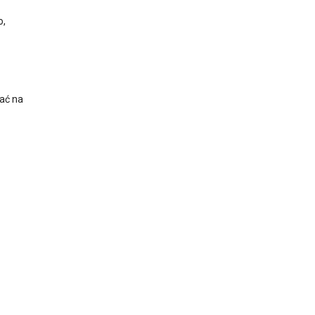
o,
ać na