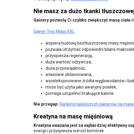
Nie masz za dużo tkanki tłuszczowe
Gainery pozwolą Ci szybko zwiększyć masę ciała
d
Gainer Trec Mass XXL
wspiera budowę beztłuszczowej masy mięśnio
pozwala utrzymać odpowiedni bilans makrosk
przyspiesza regenerację,
duża wartość odżywcza,
duża przyswajalność,
właściwie zbilansowana,
wyselekcjonowane źródła węglowodanów i białk
może być użyta jako awaryjny posiłek,
pomaga uzupełnić brakujące kalorie.
Nie przegap:
Ranking najlepszych gainerów na mas
Kreatyna na masę mięśniową
Kreatyna uważana jest za najbardziej efektywny s
energii i przyspiesza wzrost komórek.