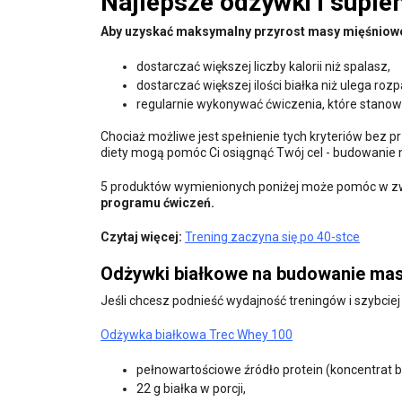
Najlepsze odżywki i supl
Aby uzyskać maksymalny przyrost masy mięśniowe
dostarczać większej liczby kalorii niż spalasz,
dostarczać większej ilości białka niż ulega roz
regularnie wykonywać ćwiczenia, które stanow
Chociaż możliwe jest spełnienie tych kryteriów bez 
diety mogą pomóc Ci osiągnąć Twój cel - budowanie 
5 produktów wymienionych poniżej może pomóc w zw
programu ćwiczeń.
Czytaj więcej:
Trening zaczyna się po 40-stce
Odżywki białkowe na budowanie ma
Jeśli chcesz podnieść wydajność treningów i szybcie
Odżywka białkowa Trec Whey 100
pełnowartościowe źródło protein (koncentrat 
22 g białka w porcji,