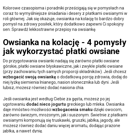
Kolorowe czasopisma i poradniki prześcigają się w pomysłach na
coraz to wymyślniejsze śniadania i desery z płatkami owsianymi w
roli głównej. Jak się okazuje, owsianka na kolację to bardzo dobry
pomysł na zdrowy posiłek, który dodatkowo zapewni Ci spokojny
sen. Sprawdź lekkostrawne przepisy na owsiankę.
Owsianka na kolację - 4 pomysły
jak wykorzystać płatki owsiane
Do przygotowania owsianki nadają się zarówno płatki owsiane
górskie, płatki owsiane błyskawiczne, jak i zwykłe płatki owsiane
(przy zachowaniu tych samych proporcji składników). Jeśli chcesz
wzbogacić swoją owsiankę
o dodatkową porcję zdrowia, dodaj do
niej łyżkę siemienia lnianego, nasion słonecznika lub dyni. Jeśli
lubisz, możesz również dodać nasiona chia.
Jeśli owsianka jest według Ciebie za gęsta, możesz po jej
ugotowaniu
dodać nieco jogurtu
greckiego lub mleka. Owsianka
daje mnóstwo możliwości
wzbogacenia smaku
dzięki owocom,
zarówno świeżym, mrożonym, jak i suszonym. Świetnie z płatkami
owsianymi komponują się truskawki, gruszki, jabłka, jagody, ale
możesz również dodać daniu więcej aromatu, dodając prażone
jabłka, a nawet dynię.