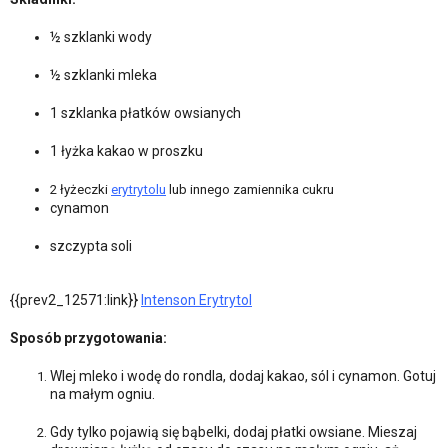
½ szklanki wody
½ szklanki mleka
1 szklanka płatków owsianych
1 łyżka kakao w proszku
2 łyżeczki
erytrytolu
lub innego zamiennika cukru
cynamon
szczypta soli
{{prev2_12571:link}}
Intenson Erytrytol
Sposób przygotowania:
Wlej mleko i wodę do rondla, dodaj kakao, sól i cynamon. Gotuj
na małym ogniu.
Gdy tylko pojawią się bąbelki, dodaj płatki owsiane. Mieszaj