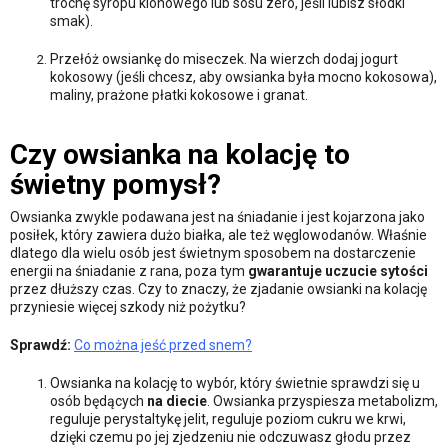
trochę syropu klonowego lub sosu zero, jeśli lubisz słodki
smak).
Przełóż owsiankę do miseczek. Na wierzch dodaj jogurt
kokosowy (jeśli chcesz, aby owsianka była mocno kokosowa),
maliny, prażone płatki kokosowe i granat.
Czy owsianka na kolację to
świetny pomysł?
Owsianka zwykle podawana jest na śniadanie i jest kojarzona jako
posiłek, który zawiera dużo białka, ale też węglowodanów. Właśnie
dlatego dla wielu osób jest świetnym sposobem na dostarczenie
energii na śniadanie z rana, poza tym
gwarantuje uczucie sytości
przez dłuższy czas. Czy to znaczy, że zjadanie owsianki na kolację
przyniesie więcej szkody niż pożytku?
Sprawdź:
Co można jeść przed snem?
Owsianka na kolację to wybór, który świetnie sprawdzi się u
osób będących
na diecie
. Owsianka przyspiesza metabolizm,
reguluje perystaltykę jelit, reguluje poziom cukru we krwi,
dzięki czemu po jej zjedzeniu nie odczuwasz głodu przez