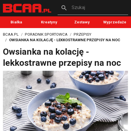
Szukaj
Białka
Kreatyny
Zestawy
Wyprzedaże
BCAA.PL
PORADNIK SPORTOWCA
PRZEPISY
OWSIANKA NA KOLACJĘ - LEKKOSTRAWNE PRZEPISY NA NOC
Owsianka na kolację -
lekkostrawne przepisy na noc