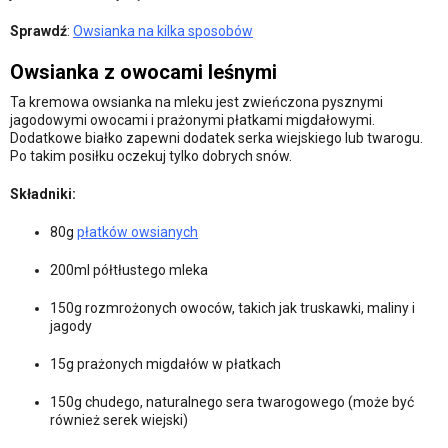
Sprawdź
:
Owsianka na kilka sposobów
Owsianka z owocami leśnymi
Ta kremowa owsianka na mleku jest zwieńczona pysznymi
jagodowymi owocami i prażonymi płatkami migdałowymi.
Dodatkowe białko zapewni dodatek serka wiejskiego lub twarogu.
Po takim posiłku oczekuj tylko dobrych snów.
Składniki:
80g
płatków owsianych
200ml półtłustego mleka
150g rozmrożonych owoców, takich jak truskawki, maliny i
jagody
15g prażonych migdałów w płatkach
150g chudego, naturalnego sera twarogowego (może być
również serek wiejski)