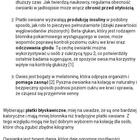
dłuższy czas. Jak twierdzą naukowcy, regularna obecność
owsianki w jadłospisie może wręcz
chronić przed otyłością
.
Płatki owsiane wyzwalają
produkcję insuliny
w podobny
sposób, jak robi to pieczywo pełnoziarniste (dzięki zawartości
węglowodanów złożonych). Beta-glukan, który jest rodzajem
błonnika pokarmowego występującego w owsie, może
wspomóc poprawę kontroli poziomu cukru we krwi oraz
odczuwania głodu
. Tę cechę owsianki można
wykorzystywać u osób z cukrzycą typu 2, co potwierdziły
ostatnie badania sugerujące, że spożycie owsa ma korzystny
wpływ na kontrolę glukozy [1].
Owies jest bogaty w melatoninę, która odpręża organizm i
pomaga zasnąć
[2]. Pyszna owsianka na kolację w naturalny i
bezpieczny sposób podnosi poziom cukru we krwi i sprawia,
że czujesz się przyjemnie senny.
Wybierając
płatki błyskawiczne
, miej na uwadze, że są one bardziej
kaloryczne i mają mniej błonnika niż tradycyjne płatki owsiane. Z
tego względu mogą nie być dobrym wyborem na kolację dla osób,
które chcą zgubić zbędne kilogramy.
Owsianka jest typem dania, które daje ogromne możliwości