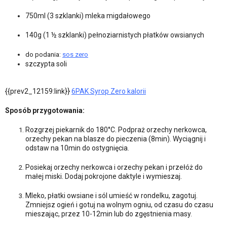
750ml (3 szklanki) mleka migdałowego
140g (1 ½ szklanki) pełnoziarnistych płatków owsianych
do podania:
sos zero
szczypta soli
{{prev2_12159:link}}
6PAK Syrop Zero kalorii
Sposób przygotowania:
Rozgrzej piekarnik do 180°C. Podpraż orzechy nerkowca,
orzechy pekan na blasze do pieczenia (8min). Wyciągnij i
odstaw na 10min do ostygnięcia.
Posiekaj orzechy nerkowca i orzechy pekan i przełóż do
małej miski. Dodaj pokrojone daktyle i wymieszaj.
Mleko, płatki owsiane i sól umieść w rondelku, zagotuj.
Zmniejsz ogień i gotuj na wolnym ogniu, od czasu do czasu
mieszając, przez 10-12min lub do zgęstnienia masy.