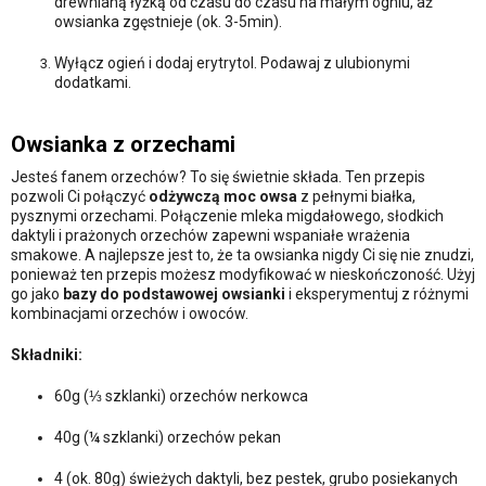
drewnianą łyżką od czasu do czasu na małym ogniu, aż
owsianka zgęstnieje (ok. 3-5min).
Wyłącz ogień i dodaj erytrytol. Podawaj z ulubionymi
dodatkami.
Owsianka z orzechami
Jesteś fanem orzechów? To się świetnie składa. Ten przepis
pozwoli Ci połączyć
odżywczą moc owsa
z pełnymi białka,
pysznymi orzechami. Połączenie mleka migdałowego, słodkich
daktyli i prażonych orzechów zapewni wspaniałe wrażenia
smakowe. A najlepsze jest to, że ta owsianka nigdy Ci się nie znudzi,
ponieważ ten przepis możesz modyfikować w nieskończoność. Użyj
go jako
bazy do podstawowej owsianki
i eksperymentuj z różnymi
kombinacjami orzechów i owoców.
Składniki:
60g (⅓ szklanki) orzechów nerkowca
40g (¼ szklanki) orzechów pekan
4 (ok. 80g) świeżych daktyli, bez pestek, grubo posiekanych