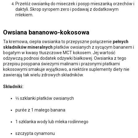
Przełóż owsiankę do miseczek i posyp mieszanką orzechów i
daktyli. Skrop syropem zero i podawaj z dodatkowym
mlekiem.
Owsiana bananowo-kokosowa
Ta kremowa, ciepła owsianka to przepyszne połączenie
pełnych
składników mineralnych
płatków owsianych z sycącym bananem i
bogatym w kwasy tłuszczowe MCT kokosem. Jej wartość
odżywczą podnosi dodatek odżywki białkowej. Owsianka z tego
przepisu posypana świeżymi malinami i prażonymi płatkami
kokosowymi smakuje wyjątkowo, a niektóre suplementy diety nie
zawierają tak wielu zdrowych składników.
Składniki:
⅓ szklanki płatków owsianych
purée z 1 małego banana
1 szklanka wody lub mleka roślinnego
szczypta cynamonu