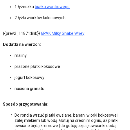
1 łyżeczka
białka waniliowego
2 łyżki wiórków kokosowych
{{prev2_11871:link}}
6PAK Milky Shake Whey
Dodatki na wierzch:
maliny
prażone płatki kokosowe
jogurt kokosowy
nasiona granatu
Sposób przygotowania:
Do rondla wrzuć płatki owsiane, banan, wiórki kokosowe i
zalej mlekiem lub wodą. Gotuj na średnim ogniu, aż płatki
owsiane będą kremowe (do gotującej się owsianki dodaj