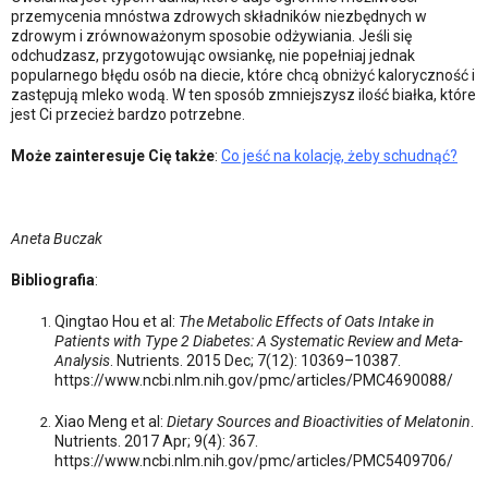
przemycenia mnóstwa zdrowych składników niezbędnych w
zdrowym i zrównoważonym sposobie odżywiania. Jeśli się
odchudzasz, przygotowując owsiankę, nie popełniaj jednak
popularnego błędu osób na diecie, które chcą obniżyć kaloryczność i
zastępują mleko wodą. W ten sposób zmniejszysz ilość białka, które
jest Ci przecież bardzo potrzebne.
Może zainteresuje Cię także
:
Co jeść na kolację, żeby schudnąć?
Aneta Buczak
Bibliografia
:
Qingtao Hou et al:
The Metabolic Effects of Oats Intake in
Patients with Type 2 Diabetes: A Systematic Review and Meta-
Analysis
. Nutrients. 2015 Dec; 7(12): 10369–10387.
https://www.ncbi.nlm.nih.gov/pmc/articles/PMC4690088/
Xiao Meng et al:
Dietary Sources and Bioactivities of Melatonin
.
Nutrients. 2017 Apr; 9(4): 367.
https://www.ncbi.nlm.nih.gov/pmc/articles/PMC5409706/