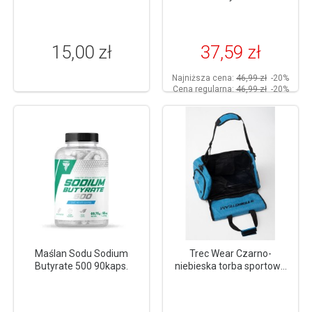
monohydrat kreatyny 300g
15,00 zł
37,59 zł
Najniższa cena:
46,99 zł
-20%
Cena regularna:
46,99 zł
-20%
Maślan Sodu Sodium
Trec Wear Czarno-
Butyrate 500 90kaps.
niebieska torba sportowa
TREC GYM MEDIUM BAG
014 BLACK & BLUE