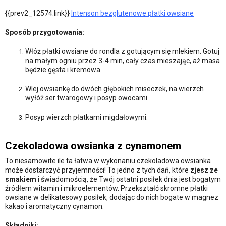
{{prev2_12574:link}}
Intenson bezglutenowe płatki owsiane
Sposób przygotowania:
Włóż płatki owsiane do rondla z gotującym się mlekiem. Gotuj
na małym ogniu przez 3-4 min, cały czas mieszając, aż masa
będzie gęsta i kremowa.
Wlej owsiankę do dwóch głębokich miseczek, na wierzch
wyłóż ser twarogowy i posyp owocami.
Posyp wierzch płatkami migdałowymi.
Czekoladowa owsianka z cynamonem
To niesamowite ile ta łatwa w wykonaniu czekoladowa owsianka
może dostarczyć przyjemności! To jedno z tych dań, które
zjesz ze
smakiem
i świadomością, że Twój ostatni posiłek dnia jest bogatym
źródłem witamin i mikroelementów. Przekształć skromne płatki
owsiane w delikatesowy posiłek, dodając do nich bogate w magnez
kakao i aromatyczny cynamon.
Składniki: