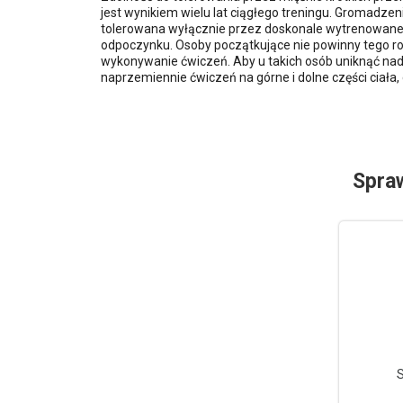
jest wynikiem wielu lat ciągłego treningu. Gromadz
tolerowana wyłącznie przez doskonale wytrenowane
odpoczynku. Osoby początkujące nie powinny tego r
wykonywanie ćwiczeń. Aby u takich osób uniknąć n
naprzemiennie ćwiczeń na górne i dolne części ciała,
Spra
S