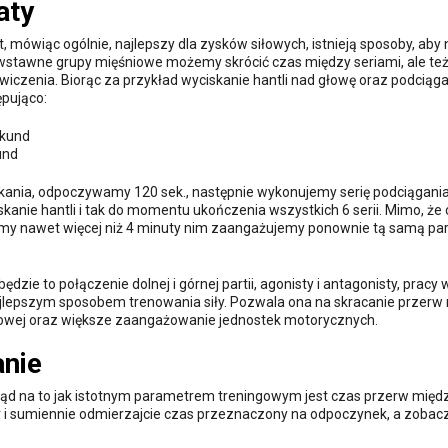
aty
 mówiąc ogólnie, najlepszy dla zysków siłowych, istnieją sposoby, aby
wstawne grupy mięśniowe możemy skrócić czas między seriami, ale te
czenia. Biorąc za przykład wyciskanie hantli nad głowę oraz podciąg
pująco:
ekund
und
kania, odpoczywamy 120 sek., następnie wykonujemy serię podciągania
nie hantli i tak do momentu ukończenia wszystkich 6 serii. Mimo, że
my nawet więcej niż 4 minuty nim zaangażujemy ponownie tą samą par
zie to połączenie dolnej i górnej partii, agonisty i antagonisty, pracy w
st najlepszym sposobem trenowania siły. Pozwala ona na skracanie przerw
ingowej oraz większe zaangażowanie jednostek motorycznych.
nie
gląd na to jak istotnym parametrem treningowym jest czas przerw międ
r i sumiennie odmierzajcie czas przeznaczony na odpoczynek, a zobacz