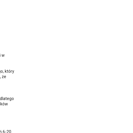
i w
o, który
, że
 dlatego
ników
ń 6-20