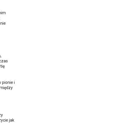
 nim
ż
anie
,
 czas
tię
 pionie i
 między
zy
ycie jak