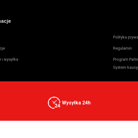
macje
Polityka pryw
cje
Regulamin
i i wysyłka
Program Partn
System kaucy
Wysyłka 24h