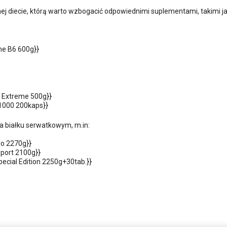
j diecie, którą warto wzbogacić odpowiednimi suplementami, takimi ja
ne B6 600g}}
A Extreme 500g}}
1000 200kaps}}
a białku serwatkowym, m.in:
ro 2270g}}
port 2100g}}
pecial Edition 2250g+30tab.}}