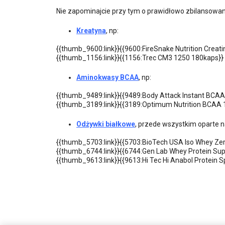
Nie zapominajcie przy tym o prawidłowo zbilansowane
Kreatyna
, np:
{{thumb_9600:link}}{{9600:FireSnake Nutrition Creati
{{thumb_1156:link}}{{1156:Trec CM3 1250 180kaps}}
Aminokwasy BCAA
, np:
{{thumb_9489:link}}{{9489:Body Attack Instant BCA
{{thumb_3189:link}}{{3189:Optimum Nutrition BCAA 
Odżywki białkowe
, przede wszystkim oparte n
{{thumb_5703:link}}{{5703:BioTech USA Iso Whey Ze
{{thumb_6744:link}}{{6744:Gen Lab Whey Protein Sup
{{thumb_9613:link}}{{9613:Hi Tec Hi Anabol Protein S