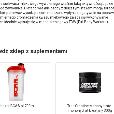
enie się kwasu mlekowego wywołanego właśnie taką aktywnością będzie
go zawodnika. Dlatego właśnie osoby z dłuższym stażem mogą skraca
obić, ponieważ wysoki poziom mleczanu wpłynie negatywnie na popra
admiernego gromadzenia kwasu mlekowego zaleca się wykonywanie
 co idealnie wpisuje się w model treningowy FBW (Full Body Workout).
wdź sklep z suplementami
haker BCAA.pl 700ml
Trec Creatine Monohydrate -
monohydrat kreatyny 300g