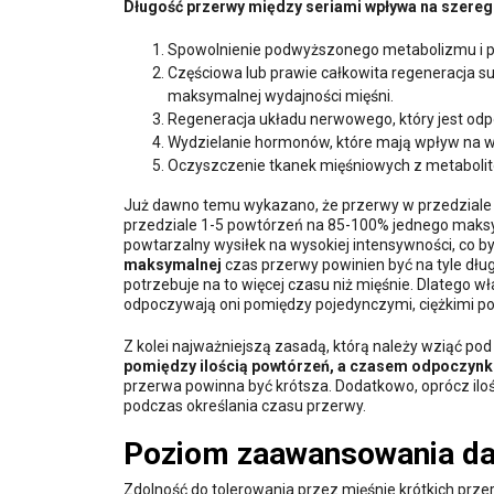
Długość przerwy między seriami wpływa na szereg 
Spowolnienie podwyższonego metabolizmu i pr
Częściowa lub prawie całkowita regeneracja su
maksymalnej wydajności mięśni.
Regeneracja układu nerwowego, który jest odpo
Wydzielanie hormonów, które mają wpływ na wzr
Oczyszczenie tkanek mięśniowych z metabolit
Już dawno temu wykazano, że przerwy w przedziale 
przedziale 1-5 powtórzeń na 85-100% jednego maks
powtarzalny wysiłek na wysokiej intensywności, co b
maksymalnej
czas przerwy powinien być na tyle dłu
potrzebuje na to więcej czasu niż mięśnie. Dlatego 
odpoczywają oni pomiędzy pojedynczymi, ciężkimi po
Z kolei najważniejszą zasadą, którą należy wziąć p
pomiędzy ilością powtórzeń, a czasem odpoczynk
przerwa powinna być krótsza. Dodatkowo, oprócz ilośc
podczas określania czasu przerwy.
Poziom zaawansowania da
Zdolność do tolerowania przez mięśnie krótkich prz