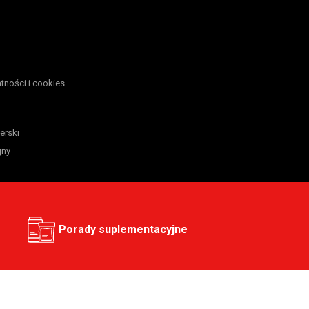
atności i cookies
erski
jny
Porady suplementacyjne