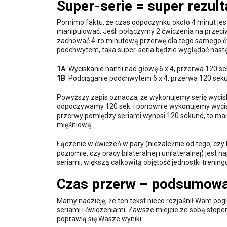
Super-serie = super rezult
Pomimo faktu, że czas odpoczynku około 4 minut jest,
manipulować. Jeśli połączymy 2 ćwiczenia na przeci
zachować 4-ro minutową przerwę dla tego samego ćwi
podchwytem, taka super-seria będzie wyglądać nastę
1A
. Wyciskanie hantli nad głowę 6 x 4, przerwa 120 s
1B
. Podciąganie podchwytem 6 x 4, przerwa 120 sek
Powyższy zapis oznacza, że wykonujemy serię wycis
odpoczywamy 120 sek. i ponownie wykonujemy wyciska
przerwy pomiędzy seriami wynosi 120 sekund, to ma
mięśniową.
Łączenie w ćwiczeń w pary (niezależnie od tego, czy będ
poziomie, czy pracy bilateralnej i unilateralnej) je
seriami, większą całkowitą objętość jednostki tren
Czas przerw – podsumowa
Mamy nadzieję, że ten tekst nieco rozjaśnił Wam po
seriami i ćwiczeniami. Zawsze miejcie ze sobą stope
poprawią się Wasze wyniki.