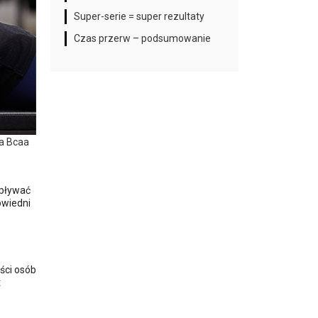
Super-serie = super rezultaty
Czas przerw – podsumowanie
ja Bcaa
wpływać
owiedni
ści osób
t