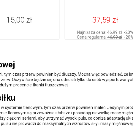
15,00 zł
37,59 zł
Najniższa cena:
46,99 zł
-20
Cena regularna:
46,99 zł
-20
owej
śni, tym czas przerw powinien być dłuższy. Można więc powiedzieć, że is
rzerw. Oczywiście będzie się ona odnosić tylko do osób wysportowanyc
 o dużym procencie tkanki tłuszczowej.
iłku
any w systemie tlenowym, tym czas przerw powinien maleć. Jedynym p
temie tlenowym są przeważnie słabsze i posiadają niewielką masę mięś
zy ciężkimi seriami, aby utrzymać wysoki puls, co obniża adaptację ukł
ulsu nie prowadzi do maksymalnych wzrostów siły i masy mięśniowej