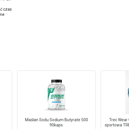
ć czas
wne
Maślan Sodu Sodium Butyrate 500
Trec Wear 
90kaps.
sportowa TR