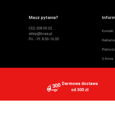
Masz pytania?
Infor
(32) 308 00 02
Kontakt
sklep@bcaa.pl
Pn. - Pt. 8.00-16.00
Reklama
Płatnośc
O firmie
Darmowa dostawa
300
od 300 zł