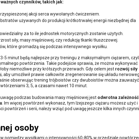
ważnych czynników, takich jak:
zyspieszonej akcji serca wywołanych ćwiczeniem.
bstratów używanych do produkcji krótkotrwałej energii niezbędnej dla
wiedzialny za to ile jednostek motorycznych zostanie użytych.
ost siły, masy mięśniowej, czy redukcję tkanki tłuszczowej.
ów, które gromadzą się podczas intensywnego wysiłku.
3-5 minut będą najlepsze przy treningu z maksymalnym ciężarem, czyl
ymalnego powtórzenia. Takie podejście sprawia, że można wykonywać
yłoby niemożliwe przy krótszych przerwach. Gdy celem jest
rozwój siły
gi, aby umożliwił prawie całkowite zregenerowanie się układu nerwoweg
właśnie obserwując trening trójboistów czy dwuboistów można zauważyć
wtórzeniami 3, 5, a czasami nawet 10 minut.
od uwagę podczas budowania masy mięśniowej jest
odwrotna zależność
u
. Im więcej powtórzeń wykonasz, tym lżejszego ciężaru możesz użyć i
i powtórzeń i serii, należy wziąć pod uwagę jeszcze kilka innych czyn
nej osoby
erw pomiędzy wysiłkami o intensywności 60-80% w przedziale powtórze