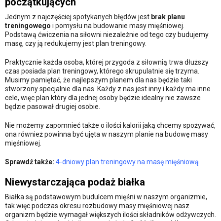
początkujących
Jednym z najczęściej spotykanych błędów jest
brak planu
treningowego
i pomysłu na budowanie masy mięśniowej.
Podstawą ćwiczenia na siłowni niezależnie od tego czy budujemy
masę, czy ją redukujemy jest plan treningowy.
Praktycznie każda osoba, której przygoda z siłownią trwa dłuższy
czas posiada plan treningowy, którego skrupulatnie się trzyma.
Musimy pamiętać, że najlepszym planem dla nas będzie taki
stworzony specjalnie dla nas. Każdy z nas jest inny i każdy ma inne
cele, więc plan który dla jednej osoby będzie idealny nie zawsze
będzie pasował drugiej osobie.
Nie możemy zapomnieć także o ilości kalorii jaką chcemy spożywać,
ona również powinna być ujęta w naszym planie na budowę masy
mięśniowej.
Sprawdź także:
4-dniowy plan treningowy na masę mięśniową
Niewystarczająca podaż białka
Białka są podstawowym budulcem mięśni w naszym organizmie,
tak więc podczas okresu rozbudowy masy mięśniowej nasz
organizm będzie wymagał większych ilości składników odżywczych.