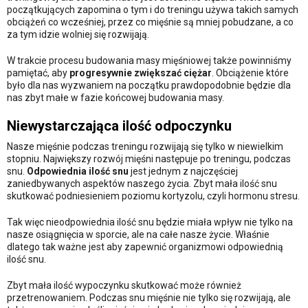
początkujących zapomina o tym i do treningu używa takich samych
obciążeń co wcześniej, przez co mięśnie są mniej pobudzane, a co
za tym idzie wolniej się rozwijają.
W trakcie procesu budowania masy mięśniowej także powinniśmy
pamiętać, aby
progresywnie zwiększać ciężar
. Obciążenie które
było dla nas wyzwaniem na początku prawdopodobnie będzie dla
nas zbyt małe w fazie końcowej budowania masy.
Niewystarczająca ilość odpoczynku
Nasze mięśnie podczas treningu rozwijają się tylko w niewielkim
stopniu. Największy rozwój mięśni następuje po treningu, podczas
snu.
Odpowiednia ilość snu
jest jednym z najczęściej
zaniedbywanych aspektów naszego życia. Zbyt mała ilość snu
skutkować podniesieniem poziomu kortyzolu, czyli hormonu stresu.
Tak więc nieodpowiednia ilość snu będzie miała wpływ nie tylko na
nasze osiągnięcia w sporcie, ale na całe nasze życie. Właśnie
dlatego tak ważne jest aby zapewnić organizmowi odpowiednią
ilość snu.
Zbyt mała ilość wypoczynku skutkować może również
przetrenowaniem. Podczas snu mięśnie nie tylko się rozwijają, ale