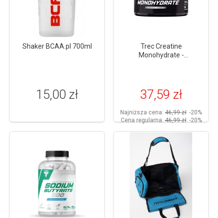
Shaker BCAA.pl 700ml
Trec Creatine
Monohydrate -
monohydrat kreatyny 300g
15,00 zł
37,59 zł
Najniższa cena:
46,99 zł
-20%
Cena regularna:
46,99 zł
-20%