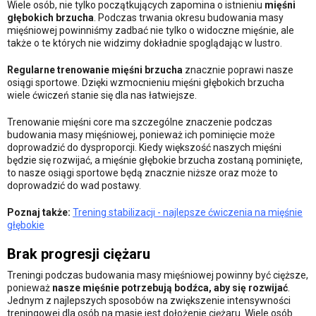
Wiele osób, nie tylko początkujących zapomina o istnieniu
mięśni
głębokich brzucha
. Podczas trwania okresu budowania masy
mięśniowej powinniśmy zadbać nie tylko o widoczne mięśnie, ale
także o te których nie widzimy dokładnie spoglądając w lustro.
Regularne trenowanie mięśni brzucha
znacznie poprawi nasze
osiągi sportowe. Dzięki wzmocnieniu mięśni głębokich brzucha
wiele ćwiczeń stanie się dla nas łatwiejsze.
Trenowanie mięśni core ma szczególne znaczenie podczas
budowania masy mięśniowej, ponieważ ich pominięcie może
doprowadzić do dysproporcji. Kiedy większość naszych mięśni
będzie się rozwijać, a mięśnie głębokie brzucha zostaną pominięte,
to nasze osiągi sportowe będą znacznie niższe oraz może to
doprowadzić do wad postawy.
Poznaj także:
Trening stabilizacji - najlepsze ćwiczenia na mięśnie
głębokie
Brak progresji ciężaru
Treningi podczas budowania masy mięśniowej powinny być cięższe,
ponieważ
nasze mięśnie potrzebują bodźca, aby się rozwijać
.
Jednym z najlepszych sposobów na zwiększenie intensywności
treningowej dla osób na masie jest dołożenie ciężaru. Wiele osób