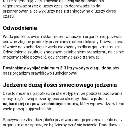
także regenerują. Jeśli mięśnie nie będą się odpowiednio
regenerować przez dłuższy czas, to doprowadzi to do
przetrenowania, co wykluczy nas z treningów na dłuższy okres
czasu.
Odwodnienie
Woda jest kluczowym składnikiem w naszym organizmie, pozwala
usuwać zbędne produkty przemiany materii i toksyny. Pozwala ona
również na zachodzenie wielu niezbędnych dla organizmu reakcji.
Odwodnienie skutkuje znacznym osłabieniem organizmu, na co nie
możemy sobie pozwolić, gdy chcemy ciężko trenować.
Powinniśmy wypijać minimum 2-3 litry wody w ciągu doby
, aby
nasz organizm prawidłowo funkcjonował.
Jedzenie dużej ilości śmieciowego jedzenia
Często można się spotkać ze stereotypem, że podczas budowania
masy mięśniowej możemy jeść co chcemy. Jest to
jeden z
najbardziej rozpowszechnionych mitów
, który wprowadza w błąd
wiele początkujących osób.
Spożywanie zbyt dużej ilości przetworzonego jedzenia osłabi nasz
organizm oraz sprawi, że będziemy czuć się ociężale. Dodatkowo