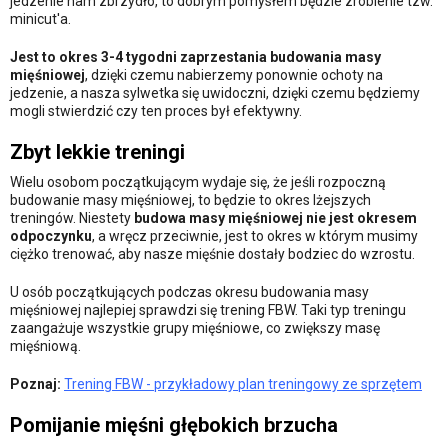
jedzenie nam zbrzydło, to dobrym pomysłem będzie zrobienie tzw.
minicut'a.
Jest to okres 3-4 tygodni zaprzestania budowania masy
mięśniowej
, dzięki czemu nabierzemy ponownie ochoty na
jedzenie, a nasza sylwetka się uwidoczni, dzięki czemu będziemy
mogli stwierdzić czy ten proces był efektywny.
Zbyt lekkie treningi
Wielu osobom początkującym wydaje się, że jeśli rozpoczną
budowanie masy mięśniowej, to będzie to okres lżejszych
treningów. Niestety
budowa masy mięśniowej nie jest okresem
odpoczynku
, a wręcz przeciwnie, jest to okres w którym musimy
ciężko trenować, aby nasze mięśnie dostały bodziec do wzrostu.
U osób początkujących podczas okresu budowania masy
mięśniowej najlepiej sprawdzi się trening FBW. Taki typ treningu
zaangażuje wszystkie grupy mięśniowe, co zwiększy masę
mięśniową.
Poznaj:
Trening FBW - przykładowy plan treningowy ze sprzętem
Pomijanie mięśni głębokich brzucha