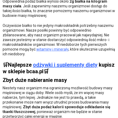
Odpowiednia podaż białka wynosi około
2g białka na kilogram
masy ciała
. Jeśli zapewnimy naszemu organizmowi dostęp do
takiej ilości białka, to znacznie pomożemy naszemu organizmowi w
budowie masy mięśniowej.
Oczywiście białko to nie jedyny makroskładnik potrzebny naszemu
organizmowi. Nasze posiłki powinny być odpowiednio
zbilansowane, aby nasz organizm pracował jak najwydajniej. Nie
zawsze jesteśmy w stanie dostarczyć odpowiednią ilość mikro- i
makroskładników organizmowi. W niedoborze tych pierwszych
pomocne mogą być
witaminy i minerały
, które skutecznie uzupełnią
ich niedobory.
🛒Najlepsze
odżywki i suplementy diety
kupisz
w sklepie bcaa.pl🛒
Zbyt duże nabieranie masy
Niestety nasz organizm ma ograniczoną możliwość budowy masy
mięśniowej w ciągu doby. Wiele osób myśli, że im więcej masy
nabierze, tym lepiej. Jednakże nie jest to prawdą, a takie
przekonanie może nam wręcz utrudnić proces budowania masy
mięśniowej.
Zbyt duża podaż kalorii spowoduje odkładanie się
tkanki tłuszczowej
, ponieważ organizm nie będzie w stanie
przetworzyć całej energii w mięśnie.