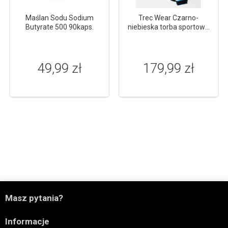
Maślan Sodu Sodium
Trec Wear Czarno-
Butyrate 500 90kaps.
niebieska torba sportowa
TREC GYM MEDIUM BAG
014 BLACK & BLUE
49,99 zł
179,99 zł

Masz pytania?

Informacje