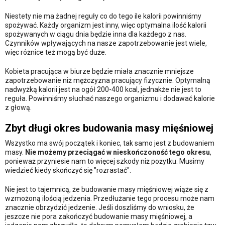
Niestety nie ma żadnej reguły co do tego ile kalorii powinniśmy
spożywać. Każdy organizm jest inny, więc optymalna ilość kalorii
spożywanych w ciągu dnia będzie inna dla każdego z nas.
Czynników wpływających na nasze zapotrzebowanie jest wiele,
więc różnice też mogą być duże.
Kobieta pracująca w biurze będzie miała znacznie mniejsze
zapotrzebowanie niż mężczyzna pracujący fizycznie. Optymalną
nadwyżką kalorii jest na ogół 200-400 kcal, jednakże nie jest to
reguła. Powinniśmy słuchać naszego organizmu i dodawać kalorie
z głową.
Zbyt długi okres budowania masy mięśniowej
Wszystko ma swój początek i koniec, tak samo jest z budowaniem
masy.
Nie możemy przeciągać w nieskończoność tego okresu
,
ponieważ przyniesie nam to więcej szkody niż pożytku. Musimy
wiedzieć kiedy skończyć się "rozrastać".
Nie jest to tajemnicą, że budowanie masy mięśniowej wiąże się z
wzmożoną ilością jedzenia. Przedłużanie tego procesu może nam
znacznie obrzydzić jedzenie. Jeśli doszliśmy do wniosku, że
jeszcze nie pora zakończyć budowanie masy mięśniowej, a