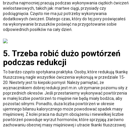
brzucha najmocniej pracują podczas wykonywania ciężkich ćwiczeń
wielostawowych, takich jak: martwe ciągi, przysiady czy
podciągnięcia. Często nie ma już potrzeby wykonywania
dodatkowych ćwiczeń. Dlatego czas, który do tej pory poświęcałeś
na wykonywanie brzuszków poświęć na przygotowanie sobie
odpowiednich posiłków na cały dzień.
5. Trzeba robić dużo powtórzeń
podczas redukcji
To bardzo często spotykana praktyka. Osoby, które redukują tkankę
tłuszczową nagle wszystkie ćwiczenia wykonują w przedziale 15-
20. Niestety jest to kiepski pomysł. Należy pamiętać, że
wyznacznikiem dobrej redukcji jest m.in. utrzymanie poziomu siły z
poprzednich okresów. Jeśli przestaniemy wykonywać powtórzenia
w małej liczbie powtórzeń to mięśnie nie będą miały bodźca, aby
pozostać silnymi. Ponadto, duża liczba powtórzeń w okresie
ujemnego bilansu kalorycznego może powodować spadek masy
mięśniowej. Z kolei praca na dużym obciążeniu i niewielkiej liczbie
powtórzeń powoduje wyrzut hormonów, które sprzyjają zarówno
zachowaniu obecnej masy mięśniowej i utracie tkanki tłuszczowej.