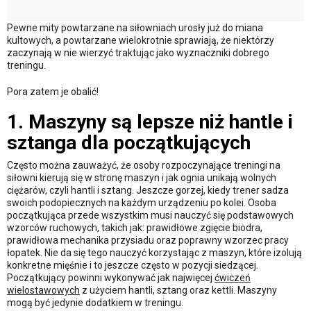
Pewne mity powtarzane na siłowniach urosły już do miana
kultowych, a powtarzane wielokrotnie sprawiają, że niektórzy
zaczynają w nie wierzyć traktując jako wyznaczniki dobrego
treningu.
Pora zatem je obalić!
1. Maszyny są lepsze niż hantle i
sztanga dla początkujących
Często można zauważyć, że osoby rozpoczynające treningi na
siłowni kierują się w stronę maszyn i jak ognia unikają wolnych
ciężarów, czyli hantli i sztang. Jeszcze gorzej, kiedy trener sadza
swoich podopiecznych na każdym urządzeniu po kolei. Osoba
początkująca przede wszystkim musi nauczyć się podstawowych
wzorców ruchowych, takich jak: prawidłowe zgięcie biodra,
prawidłowa mechanika przysiadu oraz poprawny wzorzec pracy
łopatek. Nie da się tego nauczyć korzystając z maszyn, które izolują
konkretne mięśnie i to jeszcze często w pozycji siedzącej.
Początkujący powinni wykonywać jak najwięcej
ćwiczeń
wielostawowych
z użyciem hantli, sztang oraz kettli. Maszyny
mogą być jedynie dodatkiem w treningu.