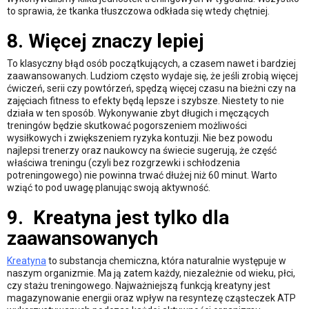
to sprawia, że tkanka tłuszczowa odkłada się wtedy chętniej.
8. Więcej znaczy lepiej
To klasyczny błąd osób początkujących, a czasem nawet i bardziej
zaawansowanych. Ludziom często wydaje się, że jeśli zrobią więcej
ćwiczeń, serii czy powtórzeń, spędzą więcej czasu na bieżni czy na
zajęciach fitness to efekty będą lepsze i szybsze. Niestety to nie
działa w ten sposób. Wykonywanie zbyt długich i męczących
treningów będzie skutkować pogorszeniem możliwości
wysiłkowych i zwiększeniem ryzyka kontuzji. Nie bez powodu
najlepsi trenerzy oraz naukowcy na świecie sugerują, że część
właściwa treningu (czyli bez rozgrzewki i schłodzenia
potreningowego) nie powinna trwać dłużej niż 60 minut. Warto
wziąć to pod uwagę planując swoją aktywność.
9. Kreatyna jest tylko dla
zaawansowanych
Kreatyna
to substancja chemiczna, która naturalnie występuje w
naszym organizmie. Ma ją zatem każdy, niezależnie od wieku, płci,
czy stażu treningowego. Najważniejszą funkcją kreatyny jest
magazynowanie energii oraz wpływ na resyntezę cząsteczek ATP