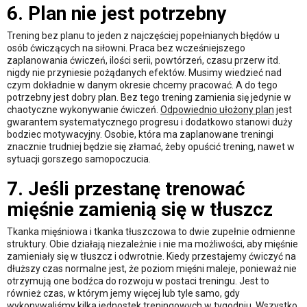
6. Plan nie jest potrzebny
Trening bez planu to jeden z najczęściej popełnianych błędów u
osób ćwiczących na siłowni. Praca bez wcześniejszego
zaplanowania ćwiczeń, ilości serii, powtórzeń, czasu przerw itd.
nigdy nie przyniesie pożądanych efektów. Musimy wiedzieć nad
czym dokładnie w danym okresie chcemy pracować. A do tego
potrzebny jest dobry plan. Bez tego trening zamienia się jedynie w
chaotyczne wykonywanie ćwiczeń.
Odpowiednio ułożony plan
jest
gwarantem systematycznego progresu i dodatkowo stanowi duży
bodziec motywacyjny. Osobie, która ma zaplanowane treningi
znacznie trudniej będzie się złamać, żeby opuścić trening, nawet w
sytuacji gorszego samopoczucia.
7. Jeśli przestanę trenować
mięśnie zamienią się w tłuszcz
Tkanka mięśniowa i tkanka tłuszczowa to dwie zupełnie odmienne
struktury. Obie działają niezależnie i nie ma możliwości, aby mięśnie
zamieniały się w tłuszcz i odwrotnie. Kiedy przestajemy ćwiczyć na
dłuższy czas normalne jest, że poziom mięśni maleje, ponieważ nie
otrzymują one bodźca do rozwoju w postaci treningu. Jest to
również czas, w którym jemy więcej lub tyle samo, gdy
wykonywaliśmy kilka jednostek treningowych w tygodniu. Wszystko