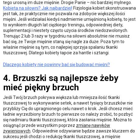
tego urosną im duże mięśnie. Drogie Panie – nic bardziej mylnego.
Kobieta na siłowni? Jak najbardziej!
Fizjologia kobiet skonstruowana
jest tak, że praktycznie nie pozwala na zdobycie większej ilości
mięśni. Jeśli widziałaś kiedyś nadmiernie umięśnioną kobietę, to jest
to wynikiem długich lat ciężkiego treningu, odpowiedniej diety,
suplementacji i niestety często użycia środków niedozwolonych.
Trenując 2 lub 3 razy w tygodniu na siłowni absolutnie nie musisz
bać się, że Twoje mięśnie staną się nagle za duże. Poza tym to
właśnie mięśnie są tym, co najlepiej sprzyja spalaniu tkanki
tłuszczowej. Dlatego kobiety łapcie za hantle i sztangi.
Dlaczego kobiety nie powinny bać się budować mięśni?
4. Brzuszki są najlepsze żeby
mieć piękny brzuch
Jeśli Twój brzuch pokrywa większa lub mniejsza ilość tkanki
tłuszczowej to wykonywanie setek, a nawet tysięcy brzuszków nie
przybliży Cię do upragnionego celu nawet o krok. Jeśli chcesz mieć
ładnie wyrzeźbiony brzuch to pierwsze co należy zrobić, to pozbyć
się nadmiaru tkanki tłuszczowej, która zasłania mięśnie. Można to
osiągnąć przede wszystkim poprzez
zmianę nawyków
żywieniowych
. Odpowiednie odżywianie będzie zawsze kluczem do
sukcesu jeśli chodzi o redukcję tkanki tłuszczowej, a mięśnie