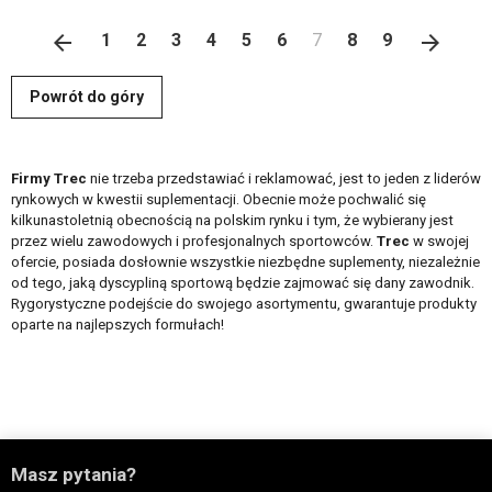
Poprzedni
Nastę
arrow_back
1
2
3
4
5
6
7
8
9
arrow_forward
Powrót do góry
Firmy Trec
nie trzeba przedstawiać i reklamować, jest to jeden z liderów
rynkowych w kwestii suplementacji. Obecnie może pochwalić się
kilkunastoletnią obecnością na polskim rynku i tym, że wybierany jest
przez wielu zawodowych i profesjonalnych sportowców.
Trec
w swojej
ofercie, posiada dosłownie wszystkie niezbędne suplementy, niezależnie
od tego, jaką dyscypliną sportową będzie zajmować się dany zawodnik.
Rygorystyczne podejście do swojego asortymentu, gwarantuje produkty
oparte na najlepszych formułach!

Masz pytania?