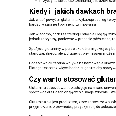
Przyczynia się do uszczelniania jelit, dzięki c
Kiedy i jakich dawkach br
Jak widać powyżej, glutamina wykazuje szereg korzy
bardzo ważna jest pora jej przyjmowania.
Jak wiadomo, podczas treningu mięśnie ulegają mikr
jednak korzystny, ponieważ w procesie późniejszej rege
Spożycie glutaminy w porze okołotreningowej czy be
stanu zapalnego, ale z drugiej strony mięsień może 
Dodatkowo glutamina wpływa na hamowanie kinazy mT
Dlatego też coraz więcej badań sugeruje, aby spożywa
Czy warto stosować gluta
Glutamina zdecydowanie zasługuje na miano uniwers
sportowca oraz osób dbających o swoje zdrowie. Szer
Glutamina nie jest produktem, który sprawi, że w szy
przyjmowanie z pewnością przyczyni się do polepsz