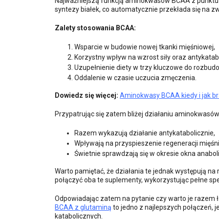
Najważniejszą funkcją aminokwasów BCAA z punktu w
syntezy białek, co automatycznie przekłada się na 
Zalety stosowania BCAA:
Wsparcie w budowie nowej tkanki mięśniowej,
Korzystny wpływ na wzrost siły oraz antykatab
Uzupełnienie diety w trzy kluczowe do rozb
Oddalenie w czasie uczucia zmęczenia.
Dowiedz się więcej:
Aminokwasy BCAA kiedy i jak bra
Przypatrując się zatem bliżej działaniu aminokwas
Razem wykazują działanie antykatabolicznie,
Wpływają na przyspieszenie regeneracji mięśni
Świetnie sprawdzają się w okresie okna anabol
Warto pamiętać, że działania te jednak występują na 
połączyć oba te suplementy, wykorzystując pełne sp
Odpowiadając zatem na pytanie czy warto je razem ł
BCAA z glutaminą
to jedno z najlepszych połączeń, 
katabolicznych.