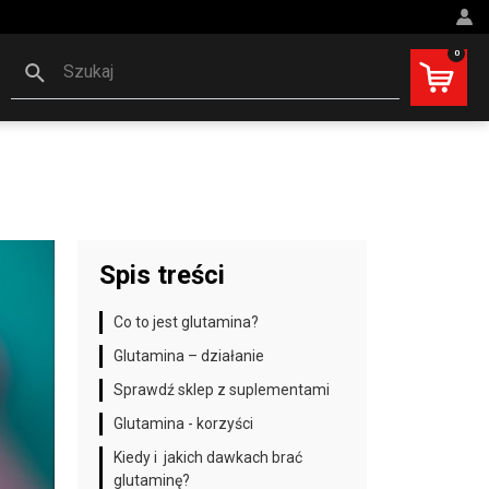
0
Szukaj
Spis treści
Co to jest glutamina?
Glutamina – działanie
Sprawdź sklep z suplementami
Glutamina - korzyści
Kiedy i jakich dawkach brać
glutaminę?