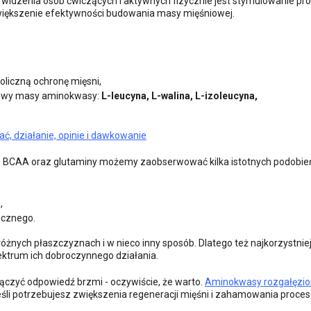
idzenia osób ćwiczących i aktywnych fizycznie jest stymulowanie pr
zwiększenie efektywności budowania masy mięśniowej.
oliczną ochronę mięsni,
udowy masy aminokwasy:
L-leucyna, L-walina, L-izoleucyna,
ć, działanie, opinie i dawkowanie
ów BCAA oraz glutaminy możemy zaobserwować kilka istotnych podobie
,
icznego.
różnych płaszczyznach i w nieco inny sposób. Dlatego też najkorzystnie
ektrum ich dobroczynnego działania.
ączyć odpowiedź brzmi - oczywiście, że warto.
Aminokwasy rozgałęzi
jeśli potrzebujesz zwiększenia regeneracji mięśni i zahamowania proce