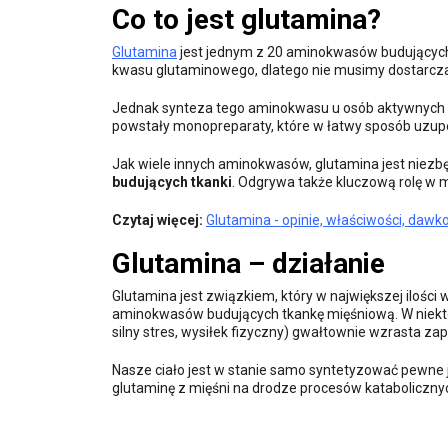
Co to jest glutamina?
Glutamina
jest jednym z 20 aminokwasów budujących b
kwasu glutaminowego, dlatego nie musimy dostarczać
Jednak synteza tego aminokwasu u osób aktywnych f
powstały monopreparaty, które w łatwy sposób uzupeł
Jak wiele innych aminokwasów, glutamina jest niez
budujących tkanki
. Odgrywa także kluczową rolę w
Czytaj więcej:
Glutamina - opinie, właściwości, daw
Glutamina – działanie
Glutamina jest związkiem, który w największej ilości
aminokwasów budujących tkankę mięśniową. W niektó
silny stres, wysiłek fizyczny) gwałtownie wzrasta z
Nasze ciało jest w stanie samo syntetyzować pewne je
glutaminę z mięśni na drodze procesów kataboliczn