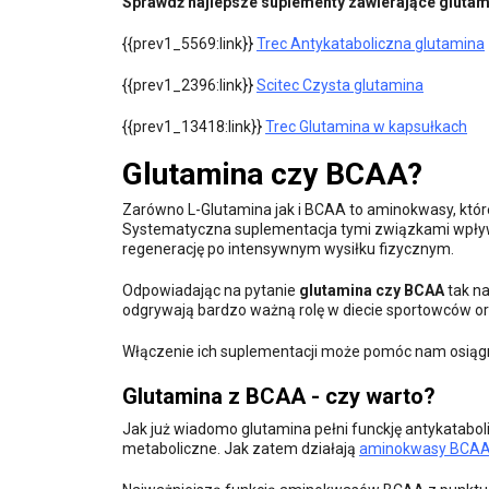
Sprawdź najlepsze suplementy zawierające glutam
{{prev1_5569:link}}
Trec Antykataboliczna glutamina
{{prev1_2396:link}}
Scitec Czysta glutamina
{{prev1_13418:link}}
Trec Glutamina w kapsułkach
Glutamina czy BCAA?
Zarówno L-Glutamina jak i BCAA to aminokwasy, któr
Systematyczna suplementacja tymi związkami wpływ
regenerację po intensywnym wysiłku fizycznym.
Odpowiadając na pytanie
glutamina czy BCAA
tak na
odgrywają bardzo ważną rolę w diecie sportowców or
Włączenie ich suplementacji może pomóc nam osiągn
Glutamina z BCAA - czy warto?
Jak już wiadomo glutamina pełni funckję antykatabo
metaboliczne. Jak zatem działają
aminokwasy BCA