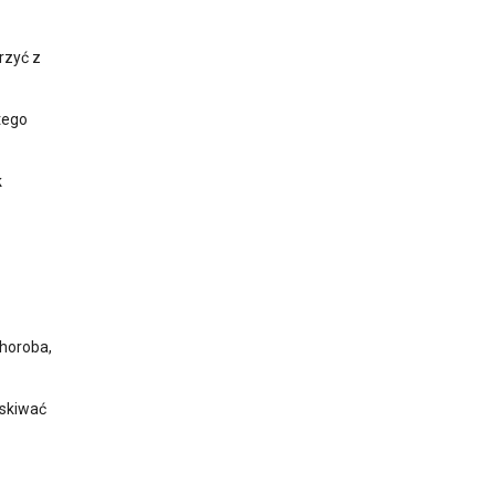
rzyć z
tego
k
horoba,
yskiwać