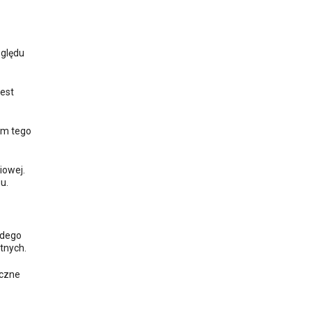
zględu
jest
em tego
iowej.
gu.
żdego
tnych.
yczne