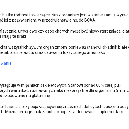
iałka roślinne i zwierzęce. Nasz organizm jest w stanie sam ją wytwo
 jej z pożywieniem, w przeciwieństwie np. do BCAA.
izycznie, umysłowo czy osób chorych może być niewystarczająca, dla
niają te braki.
będna wszystkich żywym organizmom, ponieważ stanowi składnik
białe
 metabolizmie azotu oraz usuwaniu toksycznego amoniaku.
kowanie
 występuje w mięśniach szkieletowych. Stanowi ponad 60% całej puli
rych warunkach uznawanych jako niekorzystne dla organizmu (m.in. c
apotrzebowanie na glutaminę.
j ilości, ale przy pojawiających się znacznych deficytach zaczyna poz
ych. Można temu jednak zapobiec poprzez stosowanie suplementacji.