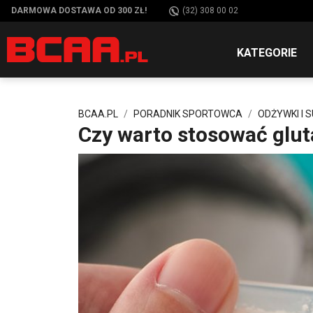
DARMOWA DOSTAWA OD 300 ZŁ!
(32) 308 00 02
KATEGORIE
BCAA.PL
PORADNIK SPORTOWCA
ODŻYWKI I 
Czy warto stosować glu