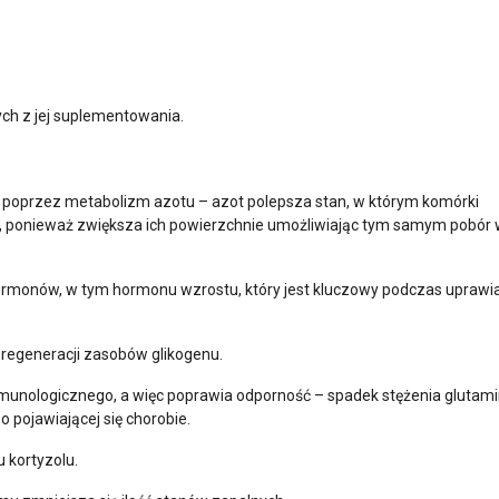
ych z jej suplementowania.
 poprzez metabolizm azotu – azot polepsza stan, w którym komórki
, ponieważ zwiększa ich powierzchnie umożliwiając tym samym pobór 
rmonów, w tym hormonu wzrostu, który jest kluczowy podczas uprawi
regeneracji zasobów glikogenu.
munologicznego, a więc poprawia odporność – spadek stężenia glutam
ojawiającej się chorobie.
 kortyzolu.