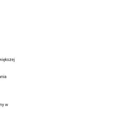
większej
ania
iny w