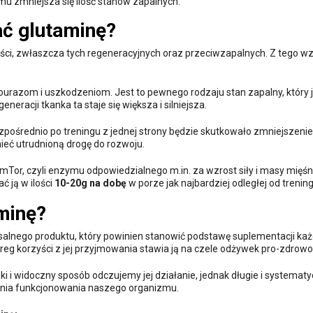
zemu zmniejsza się ilość stanów zapalnych.
ać glutaminę?
ści, zwłaszcza tych regeneracyjnych oraz przeciwzapalnych. Z tego w
ourazom i uszkodzeniom. Jest to pewnego rodzaju stan zapalny, który 
neracji tkanka ta staje się większa i silniejsza.
zpośrednio po treningu z jednej strony będzie skutkowało zmniejszeni
mieć utrudnioną drogę do rozwoju.
or, czyli enzymu odpowiedzialnego m.in. za wzrost siły i masy mięśn
ć ją w ilości
10-20g na dobę
w porze jak najbardziej odległej od trenin
minę?
alnego produktu, który powinien stanowić podstawę suplementacji ka
eg korzyści z jej przyjmowania stawia ją na czele odżywek pro-zdrowo
bki i widoczny sposób odczujemy jej działanie, jednak długie i systemat
enia funkcjonowania naszego organizmu.