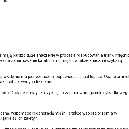
inę:
e mają bardzo duże znaczenie w procesie rozbudowania tkanki mięśni
a na zahamowanie katabolizmu mięśni, a także znacznie szybszą
prawdę nie ma jednoznacznej odpowiedzi co jest lepsze. Oba te amin
az osób aktywnych fizycznie.
ąć pożądane efekty i zbliżyć się do zaplanowanego celu sylwetkowego
liczną, wspomaga regenerację mięśni, a także wspiera przemiany
A
i jakie są ich zalety?