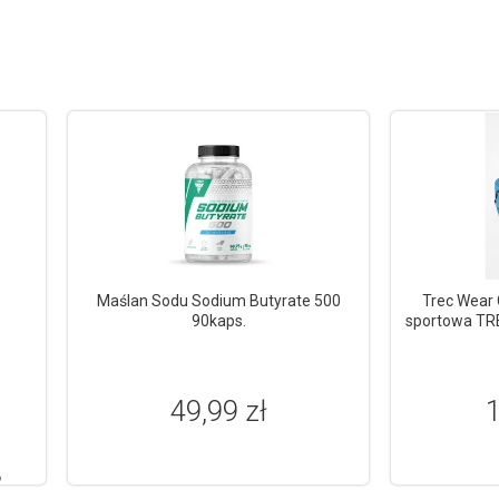
Maślan Sodu Sodium Butyrate 500
Trec Wear 
90kaps.
sportowa TR
49,99 zł
1
%
%