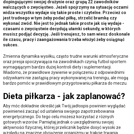
dopingującymi swojej drużynie oraz grupą 22 zawodników
walczących o zwycięstwo. Jeżeli spojrzymy na sytuację oczami
widza wszystko wydaje się takie proste i czytelne. Przecież co
jest trudnego w tym żeby podać piłkę, strzelić bramkę czy
wykonać zwód. Nie jest to jednak takie proste jak się wydaje -
czasami o zwycięstwie decydują ułamki sekundy, w których
musisz podjąć decyzję. Jeśli trenujesz, to sam wiesz doskonale
ile czasu, pracy i zaangażowania trzeba włożyć żeby osiągnąć
sukces.
Zmienna dynamika wysiłku, często trudne warunki atmosferyczne
oraz presja spoczywająca na zawodnikach czynią futbol sportem
wymagającym bardzo dużej kontroli diety i suplementacji.
Wiadomo, że prawidłowe żywienie w połączeniu z odpowiednimi
odżywkami nie zastąpią pracy wykonywanej na treningu, ale mogą
bardzo pomóc w prawidłowym przygotowaniu piłkarza do meczu.
Dieta piłkarza - jak zaplanować?
Aby móc dokładnie określić jak Twój jadłospis powinien wyglądać
powinieneś zacząć od ustalenia swojego zapotrzebowania
energetycznego. Do tego celu możesz korzystać z różnych
gotowych wzorów. Pamiętaj jednak o uwzględnieniu swojej
aktywności fizycznej, której przelicznik będzie dosyć wysoki ze
względu na znaczne obciążenie organizmu w trakcie trwania