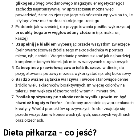
glikogenu
(węglowodanowego magazynu energetycznego)
zachodzi najintensywniej. W uproszczeniu można więc
powiedzieć, że to co zjesz po jego zakończeniu wpływa na to, ile
siły będziesz miał podczas kolejnego treningu.
Podobnie jak wcześniej, do przygotowania posiłku wykorzystuj
produkty bogate w węglowodany złożone
(np. makaron,
kaszę).
Uzupełnij je białkiem
wybierając przede wszystkim zwierzęce
(pełnowartościowe) źródła tego makroskładnika w postaci
mięsa, ryb, nabiału. Wegetarianie powinni szukać jak najbardziej
komplementarnych białek jak m.in. w warzywach strączkowych.
Zabezpiecz prawidłową zawartość tłuszczu
w diecie, do
przygotowania potrawy możesz wykorzystać np. olej kokosowy.
Bardzo ważne są także warzywa i owoce
stanowiące cenne
źródło wielu składników bioaktywnych. Im więcej kolorów na
talerzu, tym większa różnorodność witamin i minerałów.
Posiłek spożywany po zakończeniu wysiłku powinien być
również bogaty w fosfor
- fosforany uczestniczą w przemianach
kreatyny. Wśród produktów spożywczych fosfor znajduje się
przede wszystkim w konserwach rybnych, suszonych wędlinach
oraz orzechach.
Dieta piłkarza - co jeść?