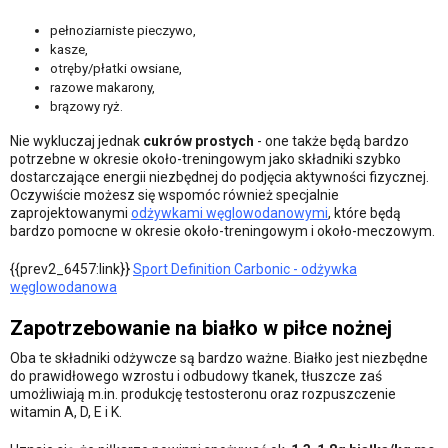
pełnoziarniste pieczywo,
kasze,
otręby/płatki owsiane,
razowe makarony,
brązowy ryż.
Nie wykluczaj jednak
cukrów prostych
- one także będą bardzo
potrzebne w okresie około-treningowym jako składniki szybko
dostarczające energii niezbędnej do podjęcia aktywności fizycznej.
Oczywiście możesz się wspomóc również specjalnie
zaprojektowanymi
odżywkami węglowodanowymi
, które będą
bardzo pomocne w okresie około-treningowym i około-meczowym.
{{prev2_6457:link}}
Sport Definition Carbonic - odżywka
węglowodanowa
Zapotrzebowanie na białko w piłce nożnej
Oba te składniki odżywcze są bardzo ważne. Białko jest niezbędne
do prawidłowego wzrostu i odbudowy tkanek, tłuszcze zaś
umożliwiają m.in. produkcję testosteronu oraz rozpuszczenie
witamin A, D, E i K.