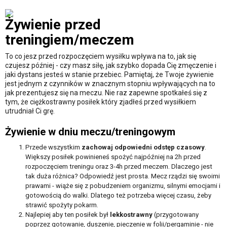
Żywienie przed
treningiem/meczem
To co jesz przed rozpoczęciem wysiłku wpływa na to, jak się
czujesz później - czy masz siłę, jak szybko dopada Cię zmęczenie i
jaki dystans jesteś w stanie przebiec. Pamiętaj, że Twoje żywienie
jest jednym z czynników w znacznym stopniu wpływających na to
jak prezentujesz się na meczu. Nie raz zapewne spotkałeś się z
tym, że ciężkostrawny posiłek który zjadłeś przed wysiłkiem
utrudniał Ci grę.
Żywienie w dniu meczu/treningowym
Przede wszystkim
zachowaj odpowiedni odstęp czasowy
.
Większy posiłek powinieneś spożyć najpóźniej na 2h przed
rozpoczęciem treningu oraz 3-4h przed meczem. Dlaczego jest
tak duża różnica? Odpowiedź jest prosta. Mecz rządzi się swoimi
prawami - wiąże się z pobudzeniem organizmu, silnymi emocjami i
gotowością do walki. Dlatego też potrzeba więcej czasu, żeby
strawić spożyty pokarm.
Najlepiej aby ten posiłek był
lekkostrawny
(przygotowany
poprzez gotowanie, duszenie, pieczenie w folii/pergaminie - nie