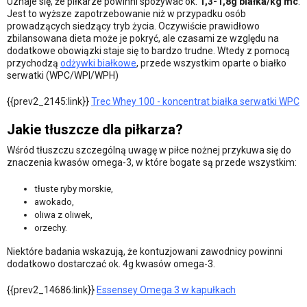
Uznaje się, że piłkarze powinni spożywać ok.
1,3-1,8g białka/kg mc
.
Jest to wyższe zapotrzebowanie niż w przypadku osób
prowadzących siedzący tryb życia. Oczywiście prawidłowo
zbilansowana dieta może je pokryć, ale czasami ze względu na
dodatkowe obowiązki staje się to bardzo trudne. Wtedy z pomocą
przychodzą
odżywki białkowe
, przede wszystkim oparte o białko
serwatki (WPC/WPI/WPH)
{{prev2_2145:link}}
Trec Whey 100 - koncentrat białka serwatki WPC
Jakie tłuszcze dla piłkarza?
Wśród tłuszczu szczególną uwagę w piłce nożnej przykuwa się do
znaczenia kwasów omega-3, w które bogate są przede wszystkim:
tłuste ryby morskie,
awokado,
oliwa z oliwek,
orzechy.
Niektóre badania wskazują, że kontuzjowani zawodnicy powinni
dodatkowo dostarczać ok. 4g kwasów omega-3.
{{prev2_14686:link}}
Essensey Omega 3 w kapułkach