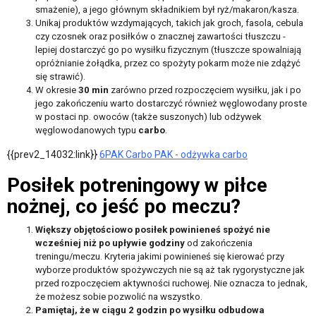
smażenie), a jego głównym składnikiem był ryż/makaron/kasza.
Unikaj produktów wzdymających, takich jak groch, fasola, cebula
czy czosnek oraz posiłków o znacznej zawartości tłuszczu -
lepiej dostarczyć go po wysiłku fizycznym (tłuszcze spowalniają
opróżnianie żołądka, przez co spożyty pokarm może nie zdążyć
się strawić).
W okresie
30 min
zarówno przed rozpoczęciem wysiłku, jak i po
jego zakończeniu warto dostarczyć również węglowodany proste
w postaci np. owoców (także suszonych) lub odżywek
węglowodanowych typu
carbo
.
{{prev2_14032:link}}
6PAK Carbo PAK - odżywka carbo
Posiłek potreningowy w piłce
nożnej, co jeść po meczu?
Większy objętościowo posiłek powinieneś spożyć nie
wcześniej niż po upływie godziny
od zakończenia
treningu/meczu. Kryteria jakimi powinieneś się kierować przy
wyborze produktów spożywczych nie są aż tak rygorystyczne jak
przed rozpoczęciem aktywności ruchowej. Nie oznacza to jednak,
że możesz sobie pozwolić na wszystko.
Pamiętaj, że w ciągu 2 godzin po wysiłku odbudowa