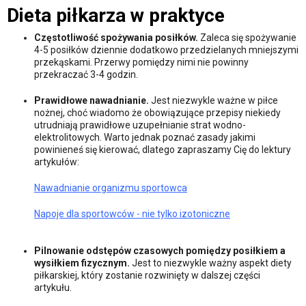
Dieta piłkarza w praktyce
Częstotliwość spożywania posiłków.
Zaleca się spożywanie
4-5 posiłków dziennie dodatkowo przedzielanych mniejszymi
przekąskami. Przerwy pomiędzy nimi nie powinny
przekraczać 3-4 godzin.
Prawidłowe nawadnianie.
Jest niezwykle ważne w piłce
nożnej, choć wiadomo że obowiązujące przepisy niekiedy
utrudniają prawidłowe uzupełnianie strat wodno-
elektrolitowych. Warto jednak poznać zasady jakimi
powinieneś się kierować, dlatego zapraszamy Cię do lektury
artykułów:
Nawadnianie organizmu sportowca
Napoje dla sportowców - nie tylko izotoniczne
Pilnowanie odstępów czasowych pomiędzy posiłkiem a
wysiłkiem fizycznym.
Jest to niezwykle ważny aspekt diety
piłkarskiej, który zostanie rozwinięty w dalszej części
artykułu.