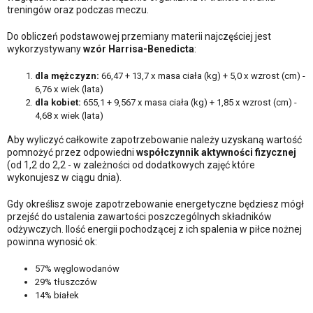
treningów oraz podczas meczu.
Do obliczeń podstawowej przemiany materii najczęściej jest
wykorzystywany
wzór Harrisa-Benedicta
:
dla mężczyzn:
66,47 + 13,7 x masa ciała (kg) + 5,0 x wzrost (cm) -
6,76 x wiek (lata)
dla kobiet:
655,1 + 9,567 x masa ciała (kg) + 1,85 x wzrost (cm) -
4,68 x wiek (lata)
Aby wyliczyć całkowite zapotrzebowanie należy uzyskaną wartość
pomnożyć przez odpowiedni
współczynnik aktywności fizycznej
(od 1,2 do 2,2 - w zależności od dodatkowych zajęć które
wykonujesz w ciągu dnia).
Gdy określisz swoje zapotrzebowanie energetyczne będziesz mógł
przejść do ustalenia zawartości poszczególnych składników
odżywczych. Ilość energii pochodzącej z ich spalenia w piłce nożnej
powinna wynosić ok:
57% węglowodanów
29% tłuszczów
14% białek