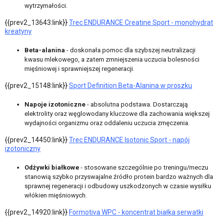
wytrzymałości.
{{prev2_13643:link}}
Trec ENDURANCE Creatine Sport - monohydrat
kreatyny
Beta-alanina
- doskonała pomoc dla szybszej neutralizacji
kwasu mlekowego, a zatem zmniejszenia uczucia bolesności
mięśniowej i sprawniejszej regeneracji.
{{prev2_15148:link}}
Sport Definition Beta-Alanina w proszku
Napoje izotoniczne
- absolutna podstawa. Dostarczają
elektrolity oraz węglowodany kluczowe dla zachowania większej
wydajności organizmu oraz oddaleniu uczucia zmęczenia.
{{prev2_14450:link}}
Trec ENDURANCE Isotonic Sport - napój
izotoniczny
Odżywki białkowe
- stosowane szczególnie po treningu/meczu
stanowią szybko przyswajalne źródło protein bardzo ważnych dla
sprawnej regeneracji i odbudowy uszkodzonych w czasie wysiłku
włókien mięśniowych.
{{prev2_14920:link}}
Formotiva WPC - koncentrat białka serwatki