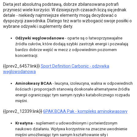
Dieta jest absolutną podstawą, dobrze zbilansowana potrafi
przynieść wiele korzyści. W dzisiejszych czasach liczą się jednak
detale - niekiedy najmniejsze elementy mogą decydować o
dyspozycji zawodnika. Dlatego też warto wzbogacić swoje posiłki o
wybrane odżywki i suplementy diety.
Odżywki węglowodanowe
- oparte są o łatwoprzyswajalne
źródła cukrów, które dodają szybki zastrzyk energii i pozwalają
bardzo dobrze wejść w mecz z odpowiednim poziomem
koncentracji.
{{prev2_6457:link}}
Sport Definition Carbonic - odżywka
węglowodanowa
Aminokwasy BCAA
- leucyna, izoleucyna, walina w odpowiednich
ilościach i proporcjach stanowią doskonałe alternatywne źródła
energii ograniczając tym samym ryzyko katabolicznego rozpadu
mięśni.
{{prev2_12339:link}}
6PAK BCAA Pak - kompleks aminokwasowy
Kreatyna
- suplement u udowodnionym i potwierdzonym
naukowo działaniu. Wpływa korzystnie na znaczne uwodnienie
mięśni umożliwiając tym samym kształtowanie siły i