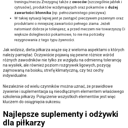
treningu/meczu.Zrezygnuj także z
owoców
(szczególnie jabłek i
cytrusów), produktów wzdymających oraz pokarmów o
dużej
zawartości błonnika
(np. pełnoziarnistego pieczywa).
W takiej sytuacji lepiej jest je zastąpić pieczywem pszennym oraz
produktami o mniejszej zawartości pełnego ziarna. Jeżeli
natomiast dobrze je tolerujesz, a przed meczem nie towarzyszą Ci
większe dolegliwości pokarmowe, to nie ma potrzeby
rezygnowania z tego typu żywności.
Jak widzisz, dieta piłkarza wiąże się z wieloma aspektami o których
należy pamiętać. Oczywiście pojawią się pewne różnice wśród
różnych zawodników nie tylko ze względu na odmienną tolerancję
na wysiłek, ale również poziom rozgrywek ligowych, pozycję
zajmowaną na boisku, strefę klimatyczną, czy też cechy
indywidualne.
Niezależnie od wielu czynników można uznać, że prawidłowe
żywienie i suplementacja są nieodłącznym elementem właściwego
szkolenia piłkarzy. Połączenie wszystkich elementów jest więc
kluczem do osiągnięcia sukcesu.
Najlepsze suplementy i odżywki
dla piłkarzy