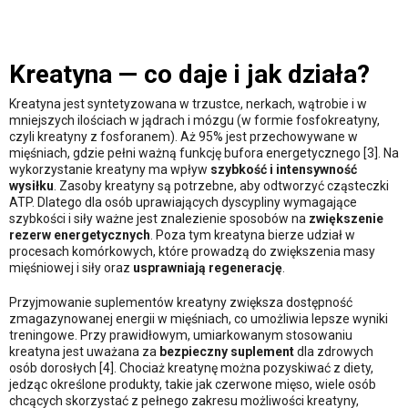
Kreatyna — co daje i jak działa?
Kreatyna jest syntetyzowana w trzustce, nerkach, wątrobie i w
mniejszych ilościach w jądrach i mózgu (w formie fosfokreatyny,
czyli kreatyny z fosforanem). Aż 95% jest przechowywane w
mięśniach, gdzie pełni ważną funkcję bufora energetycznego [3]. Na
wykorzystanie kreatyny ma wpływ
szybkość i intensywność
wysiłku
. Zasoby kreatyny są potrzebne, aby odtworzyć cząsteczki
ATP. Dlatego dla osób uprawiających dyscypliny wymagające
szybkości i siły ważne jest znalezienie sposobów na
zwiększenie
rezerw energetycznych
. Poza tym kreatyna bierze udział w
procesach komórkowych, które prowadzą do zwiększenia masy
mięśniowej i siły oraz
usprawniają regenerację
.
Przyjmowanie suplementów kreatyny zwiększa dostępność
zmagazynowanej energii w mięśniach, co umożliwia lepsze wyniki
treningowe. Przy prawidłowym, umiarkowanym stosowaniu
kreatyna jest uważana za
bezpieczny suplement
dla zdrowych
osób dorosłych [4]. Chociaż kreatynę można pozyskiwać z diety,
jedząc określone produkty, takie jak czerwone mięso, wiele osób
chcących skorzystać z pełnego zakresu możliwości kreatyny,