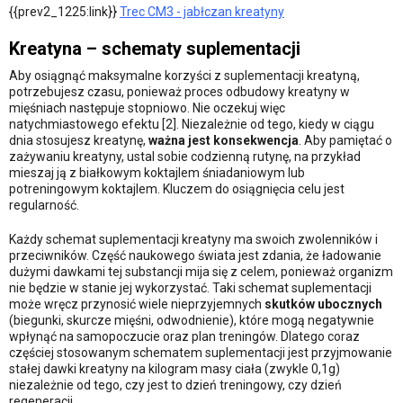
{{prev2_1225:link}}
Trec CM3 - jabłczan kreatyny
Kreatyna – schematy suplementacji
Aby osiągnąć maksymalne korzyści z suplementacji kreatyną,
potrzebujesz czasu, ponieważ proces odbudowy kreatyny w
mięśniach następuje stopniowo. Nie oczekuj więc
natychmiastowego efektu [2]. Niezależnie od tego, kiedy w ciągu
dnia stosujesz kreatynę,
ważna jest konsekwencja
. Aby pamiętać o
zażywaniu kreatyny, ustal sobie codzienną rutynę, na przykład
mieszaj ją z białkowym koktajlem śniadaniowym lub
potreningowym koktajlem. Kluczem do osiągnięcia celu jest
regularność.
Każdy schemat suplementacji kreatyny ma swoich zwolenników i
przeciwników. Część naukowego świata jest zdania, że ładowanie
dużymi dawkami tej substancji mija się z celem, ponieważ organizm
nie będzie w stanie jej wykorzystać. Taki schemat suplementacji
może wręcz przynosić wiele nieprzyjemnych
skutków ubocznych
(biegunki, skurcze mięśni, odwodnienie), które mogą negatywnie
wpłynąć na samopoczucie oraz plan treningów. Dlatego coraz
częściej stosowanym schematem suplementacji jest przyjmowanie
stałej dawki kreatyny na kilogram masy ciała (zwykle 0,1g)
niezależnie od tego, czy jest to dzień treningowy, czy dzień
regeneracji.