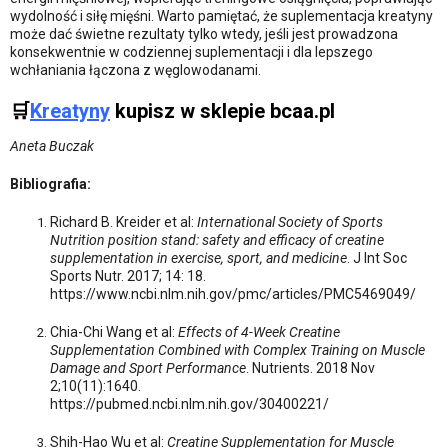
wydolność i siłę mięśni. Warto pamiętać, że suplementacja kreatyny
może dać świetne rezultaty tylko wtedy, jeśli jest prowadzona
konsekwentnie w codziennej suplementacji i dla lepszego
wchłaniania łączona z węglowodanami.
🛒
Kreatyny
kupisz w sklepie bcaa.pl
Aneta Buczak
Bibliografia:
Richard B. Kreider et al:
International Society of Sports
Nutrition position stand: safety and efficacy of creatine
supplementation in exercise, sport, and medicine
. J Int Soc
Sports Nutr. 2017; 14: 18.
https://www.ncbi.nlm.nih.gov/pmc/articles/PMC5469049/
Chia-Chi Wang et al:
Effects of 4-Week Creatine
Supplementation Combined with Complex Training on Muscle
Damage and Sport Performance
. Nutrients. 2018 Nov
2;10(11):1640.
https://pubmed.ncbi.nlm.nih.gov/30400221/
Shih-Hao Wu et al:
Creatine Supplementation for Muscle