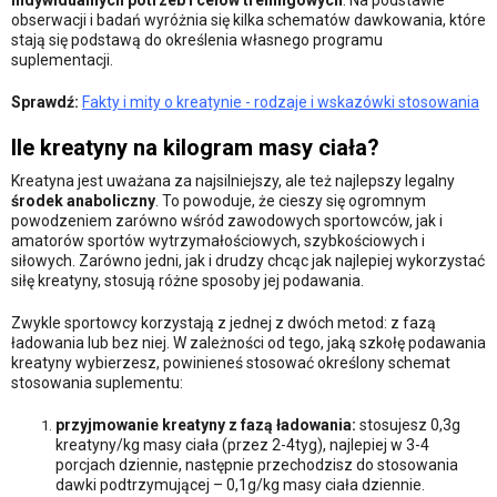
obserwacji i badań wyróżnia się kilka schematów dawkowania, które
stają się podstawą do określenia własnego programu
suplementacji.
Sprawdź:
Fakty i mity o kreatynie - rodzaje i wskazówki stosowania
Ile kreatyny na kilogram masy ciała?
Kreatyna jest uważana za najsilniejszy, ale też najlepszy legalny
środek anaboliczny
. To powoduje, że cieszy się ogromnym
powodzeniem zarówno wśród zawodowych sportowców, jak i
amatorów sportów wytrzymałościowych, szybkościowych i
siłowych. Zarówno jedni, jak i drudzy chcąc jak najlepiej wykorzystać
siłę kreatyny, stosują różne sposoby jej podawania.
Zwykle sportowcy korzystają z jednej z dwóch metod: z fazą
ładowania lub bez niej. W zależności od tego, jaką szkołę podawania
kreatyny wybierzesz, powinieneś stosować określony schemat
stosowania suplementu:
przyjmowanie kreatyny z fazą ładowania:
stosujesz 0,3g
kreatyny/kg masy ciała (przez 2-4tyg), najlepiej w 3-4
porcjach dziennie, następnie przechodzisz do stosowania
dawki podtrzymującej – 0,1g/kg masy ciała dziennie.