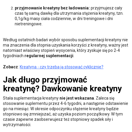
przyjmowanie kreatyny bez ładowania:
przyjmujesz cały
czas tę samą dawkę dla utrzymania stężenia kreatyny, tzn.
0,1g/kg masy ciała codziennie, w dni treningowe i dni
nietreningowe.
Według ostatnich badań wybór sposobu suplementacji kreatyny nie
ma znaczenia dla stopnia uzyskania korzyści z kreatyny, ważny jest
natomiast właściwy stopień wysycenia, który zyskuje się po 2-4
tygodniach
regularnej suplementacji
.
Zobacz
:
Kreatyna - czy trzeba ją stosować cyklicznie?
Jak długo przyjmować
kreatynę? Dawkowanie kreatyny
Stała suplementacja kreatyny
nie jest wskazana
. Zaleca się
stosowanie suplementu przez 4-6 tygodni, a następnie odstawienie
go na miesiąc. W okresie odpoczynku stężenie kreatyny będzie
stopniowo się zmniejszać, aż uzyska poziom początkowy. W tym
czasie zapewne zaobserwujesz też stopniowy spadek siły i
wytrzymałości.