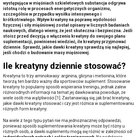
występująca w mięśniach szkieletowych substancja odgrywa
istotną rolę w procesach energetycznych organizmu,
szczególnie w przypadku wysiłku intensywnego i
krótkotrwałego. Wpływ kreatyny na poprawę wydolności
fizycznej i siły mięśniowej został opisany w licznych badaniach
naukowych, dlatego wiemy, że jest skuteczna i bezpieczna. Jeśli
stoisz przed decyzją o włączeniu kreatyny do swojego planu
suplementacji, powinieneś wiedzieć, ile kreatyny przyjmować
dziennie. Sprawdź, jakie dawki kreatyny sprawdzą się najlepiej,
jeśli chodzi o budowanie masy mięśniowej.
Ile kreatyny dziennie stosować?
Kreatyna to trzy aminokwasy: arginina, glicyna i metionina, które
tworzą ten bardzo ważny dla sportowców suplement. Stosowanie
kreatyny to popularny sposób wspierania treningu, jednak zalew
różnorodnych informacji na temat jej dawkowania powoduje, że
wiele osób ma wątpliwości [1]. Zastanawiają się, jak brać kreatynę,
jakie dawki kreatyny stosować i czy jest różnica w suplementowaniu
różnych form kreatyny.
Na wiele z tego typu pytań nie ma jednoznacznej odpowiedzi,
ponieważ sposób suplementowania kreatyny może być różny u
różnych osób, a dawki suplementu mogą się różnić w zależności od
indywidualnych potrzeb i celów treningowych
. Na podstawie