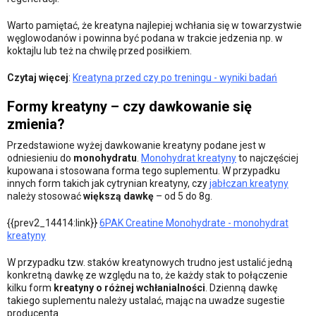
Warto pamiętać, że kreatyna najlepiej wchłania się w towarzystwie
węglowodanów i powinna być podana w trakcie jedzenia np. w
koktajlu lub też na chwilę przed posiłkiem.
Czytaj więcej
:
Kreatyna przed czy po treningu - wyniki badań
Formy kreatyny – czy dawkowanie się
zmienia?
Przedstawione wyżej dawkowanie kreatyny podane jest w
odniesieniu do
monohydratu
.
Monohydrat kreatyny
to najczęściej
kupowana i stosowana forma tego suplementu. W przypadku
innych form takich jak cytrynian kreatyny, czy
jabłczan kreatyny
należy stosować
większą dawkę
– od 5 do 8g.
{{prev2_14414:link}}
6PAK Creatine Monohydrate - monohydrat
kreatyny
W przypadku tzw. staków kreatynowych trudno jest ustalić jedną
konkretną dawkę ze względu na to, że każdy stak to połączenie
kilku form
kreatyny o różnej wchłanialności
. Dzienną dawkę
takiego suplementu należy ustalać, mając na uwadze sugestie
producenta.