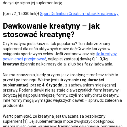
decyduje się na jej suplementację.
{{prev2_15030:link}}
Sport Definition Creation - stack kreatynowy
Dawkowanie kreatyny – jak
stosować kreatynę?
Czy kreatyna jest słusznie tak popularna? Ten dobrze znany
suplement dla osób aktywnych może dać Ci wiele korzyści w
osiąganiu sportowych celów. Jeśli zastanawiasz się,
ile kreatyny
powinieneś przyjmować
, najlepiej zastosuj dawkę
0,1-0,3g
kreatyny
dziennie na kg masy ciała, z lub bez fazy ładowania.
Nie ma znaczenia, kiedy przyjmujesz kreatynę – możesz robić to
przed i po treningu. Ważne jest utrzymanie
regularności
suplementacji przez 4-6 tygodni
, z zachowaniem miesięcznej
przerwy. Podane dawki nie są stałe dla wszystkich form kreatyny i
dotyczą jej najpopularniejszej formy, czyli monohydratu kreatyny.
Inne formy mogą wymagać większych dawek – sprawdź zalecenia
producenta.
Warto pamiętać, że kreatyna jest uważana za bezpieczny
suplement [1]. Jej suplementacja może zwiększyć dostępność
energii mięśniowej, wspierając treningowe osiągnięcia, poprawiając