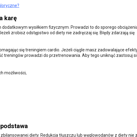
kaloryczne?
a karę
h dodatkowym wysiłkiem fizycznym. Prowadzi to do sporego obciążeni
eli zrobisz odstępstwo od diety nie zadręczaj się. Błędy zdarzają się
magając się treningiem cardio. Jeżeli ciągle masz zadowalające efekty,
ć treningów prowadzi do przetrenowania. Aby tego uniknąć zastosuj si
h możliwości,
 podstawa
 zbilansowanej diety. Redukcja tłuszczu lub węglowodanów z diety nie