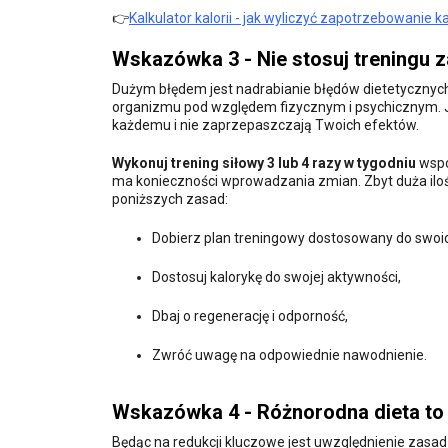
👉
Kalkulator kalorii - jak wyliczyć zapotrzebowanie 
Wskazówka 3 - Nie stosuj treningu z
Dużym błędem jest nadrabianie błędów dietetycznyc
organizmu pod względem fizycznym i psychicznym. Jeż
każdemu i nie zaprzepaszczają Twoich efektów.
Wykonuj trening siłowy 3 lub 4 razy w tygodniu
wspo
ma konieczności wprowadzania zmian. Zbyt duża iloś
poniższych zasad:
Dobierz plan treningowy dostosowany do swoic
Dostosuj kalorykę do swojej aktywności,
Dbaj o regenerację i odporność,
Zwróć uwagę na odpowiednie nawodnienie.
Wskazówka 4 - Różnorodna dieta to
Będąc na redukcji kluczowe jest uwzględnienie zasad