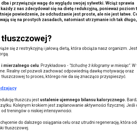
 dba i przywiązuje wagę do wyglądu swojej sylwetki. Wciąż sprawia
każdy z nas zdecydował się na dietę redukcyjną, ponieważ poziom 
nieje powiedzenie, że odchudzanie jest proste, ale nie jest łatwe.
wają się na prostych zasadach, natomiast utrzymanie ich tak długo,
i tłuszczowej?
iąże się z restrykcyjną i jałową dietą, która obciąża nasz organizm. Jest
orgą.
 i mierzalnego celu
. Przykładowo -
"Schudnę 3 kilogramy w miesiąc"
. W
ne. Realny cel pozwoli zachować odpowiednią dawkę motywację oraz
tłuszczowej to proces, którego nie da się znacząco przyspieszyć.
udzający
dukcję tłuszczu jest
ustalenie ujemnego bilansu kalorycznego.
Bard
początku. Kolejnym krokiem jest zaplanowanie aktywności fizycznej. Jeśli 
 od treningów o niskiej intensywności.
ęcenie do dalszego osiągania celu oraz utrudni regenerację, która o
ki tłuszczowej.