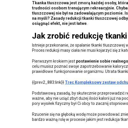
Tkanka tłuszczowa jest zmorą każdej osoby, która
trudności osobom trenującym rekreacyjnie. Chyba 
tłuszczowej nie był na zadowalającym poziomie. Ist
na myśli? Zasady redukcji tkanki tłuszczowej odby
osiągnąć efekt, nie jest łatwe
.
Jak zrobić redukcję tkank
Istnieje przekonanie, że spalanie tkanki tłuszczowej w
Proces redukcji masy ciała nie musi kojarzyć się z kat
Pierwszym krokiem jest
postawienie sobie realnego
celu musisz poznać swoje zapotrzebowanie kalorycz
prawidłowe funkcjonowanie organizmu. Utrata tkanki 
{{prev2_883:link}}
Trec Kompleksowy zestaw odch
Podstawową zasadą, by skutecznie przeprowadzić re
ważne, aby nie uciąć zbyt dużej ilości kalorii już na 
pory wysiłek fizyczny był Ci obcy to zacznij stopniowo
Rzucenie się na głęboką wodę może powodować zniech
bardzo ważną rolę w procesie jakim jest redukcja tkan