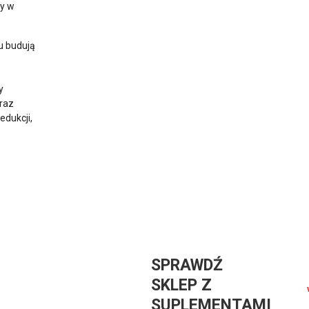
zy w
u budują
y
oraz
edukcji,
SPRAWDŹ
SKLEP Z
SUPLEMENTAMI