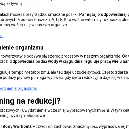
sobą aktywną.
jakich możesz przyrządzić smaczne posiłki.
Pamiętaj o odpowiedniej 
drowych źródłach tłuszczu. A, D, E, K to ważne witaminy rozpuszczaln
pełnią ważną rolę w naszym organizmie.
ję
ienie organizmu
ej towarzystwie odbywa się szereg procesów w naszym organizmie. Od
uszcz.
Odpowiednia podaż wody w ciągu dnia reguluje pracę wielu na
guluje tempo metabolizmu, ale też daje uczucie sytości. Często zdarza 
e podaży płynów pomaga wytrwać, gdy dieta redukcyjna daje się we zna
awodnienie organizmu
ning na redukcji?
uszczowych i uwydatnienie wcześniej wypracowanych mięśni. W tym cel
treningi wytrzymałościowe.
ll Body Workout)
. Pozwoli on zachować znaczną ilość wypracowanej 