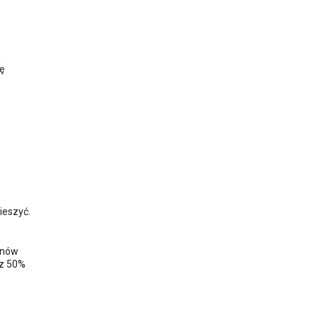
a
ę
ieszyć.
znów
az 50%