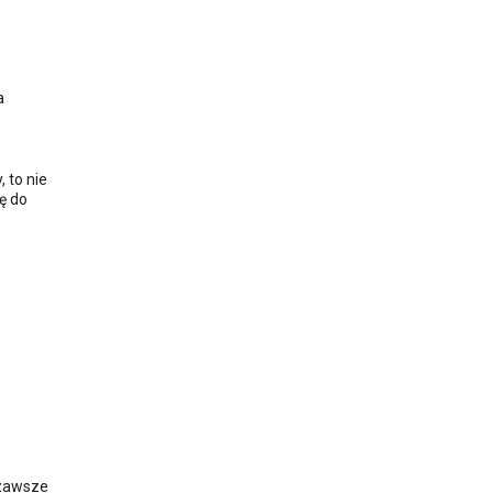
a
 to nie
ę do
 zawsze