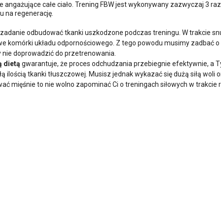
e angażujące całe ciało. Trening FBW jest wykonywany zazwyczaj 3 ra
u na regenerację.
zadanie odbudować tkanki uszkodzone podczas treningu. W trakcie sn
 nowe komórki układu odpornościowego. Z tego powodu musimy zadbać o
by nie doprowadzić do przetrenowania.
 dietą
gwarantuje, że proces odchudzania przebiegnie efektywnie, a T
ą ilością tkanki tłuszczowej. Musisz jednak wykazać się dużą siłą woli 
ć mięśnie to nie wolno zapominać Ci o treningach siłowych w trakcie r