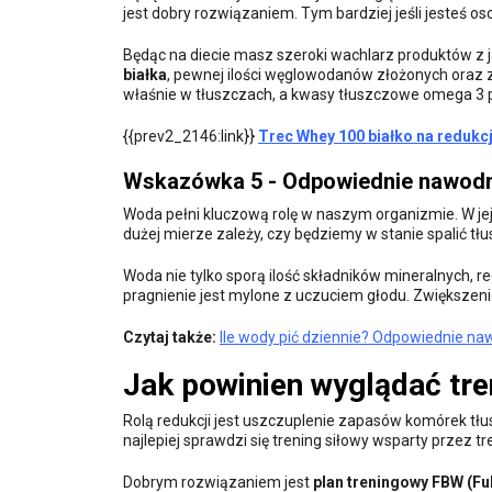
jest dobry rozwiązaniem. Tym bardziej jeśli jesteś o
Będąc na diecie masz szeroki wachlarz produktów z 
białka
, pewnej ilości węglowodanów złożonych oraz z
właśnie w tłuszczach, a kwasy tłuszczowe omega 3 
{{prev2_2146:link}}
Trec Whey 100 białko na redukc
Wskazówka 5 - Odpowiednie nawodn
Woda pełni kluczową rolę w naszym organizmie. W j
dużej mierze zależy, czy będziemy w stanie spalić tł
Woda nie tylko sporą ilość składników mineralnych, re
pragnienie jest mylone z uczuciem głodu. Zwiększeni
Czytaj także:
Ile wody pić dziennie? Odpowiednie n
Jak powinien wyglądać tre
Rolą redukcji jest uszczuplenie zapasów komórek tł
najlepiej sprawdzi się trening siłowy wsparty przez 
Dobrym rozwiązaniem jest
plan treningowy FBW (Fu