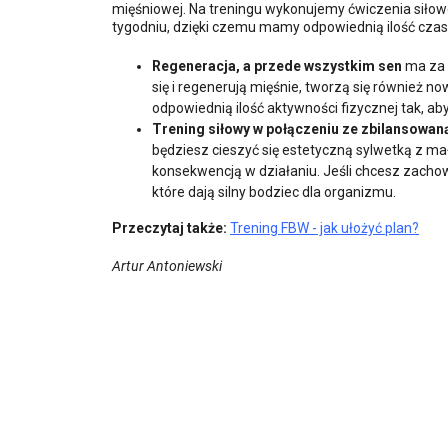
mięśniowej. Na treningu wykonujemy ćwiczenia siłow
tygodniu, dzięki czemu mamy odpowiednią ilość czas
Regeneracja, a przede wszystkim sen
ma za 
się i regenerują mięśnie, tworzą się również
odpowiednią ilość aktywności fizycznej tak, a
Trening siłowy w połączeniu ze zbilansowaną
będziesz cieszyć się estetyczną sylwetką z mał
konsekwencją w działaniu. Jeśli chcesz zachowa
które dają silny bodziec dla organizmu.
Przeczytaj także:
Trening FBW - jak ułożyć plan?
Artur Antoniewski