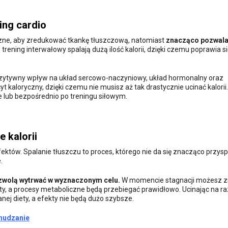
ing cardio
czne, aby zredukować tkankę tłuszczową, natomiast
znacząco pozwal
z trening interwałowy spalają dużą ilość kalorii, dzięki czemu poprawia si
 pozytywny wpływ na układ sercowo-naczyniowy, układ hormonalny oraz
t kaloryczny, dzięki czemu nie musisz aż tak drastycznie ucinać kalorii.
e lub bezpośrednio po treningu siłowym.
 kalorii
fektów. Spalanie tłuszczu to proces, którego nie da się znacząco przysp
.
ozwolą wytrwać w wyznaczonym celu.
W momencie stagnacji możesz 
fekty, a procesy metaboliczne będą przebiegać prawidłowo. Ucinając na r
nej diety, a efekty nie będą dużo szybsze.
chudzanie