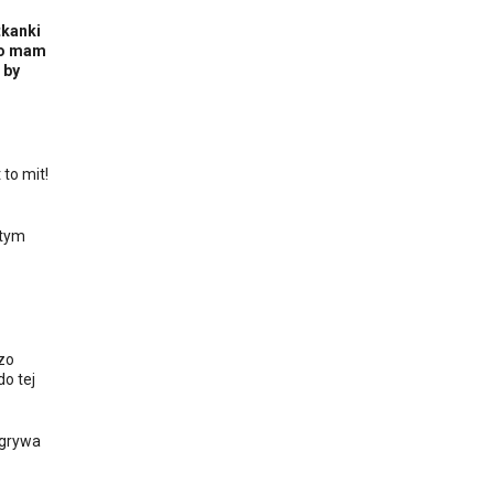
tkanki
 Co mam
 by
 to mit!
 tym
zo
do tej
dgrywa