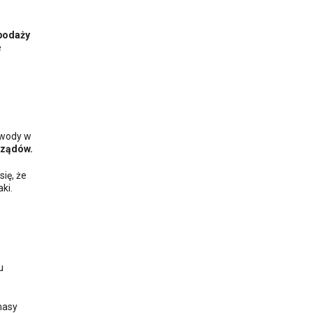
podaży
e
 wody w
rządów.
się, że
ki.
u
masy