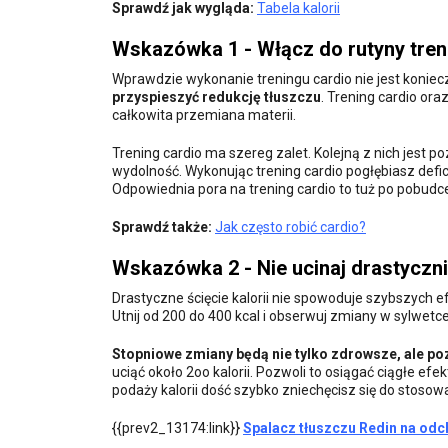
Sprawdź jak wygląda:
Tabela kalorii
Wskazówka 1 - Włącz do rutyny tren
Wprawdzie wykonanie treningu cardio nie jest konie
przyspieszyć redukcję tłuszczu
. Trening cardio ora
całkowita przemiana materii.
Trening cardio ma szereg zalet. Kolejną z nich jest
wydolność. Wykonując trening cardio pogłębiasz deficy
Odpowiednia pora na trening cardio to tuż po pobudc
Sprawdź także:
Jak często robić cardio?
Wskazówka 2 - Nie ucinaj drastycznie
Drastyczne ścięcie kalorii nie spowoduje szybszych e
Utnij od 200 do 400 kcal i obserwuj zmiany w sylwetce
Stopniowe zmiany będą nie tylko zdrowsze, ale p
uciąć około 2oo kalorii. Pozwoli to osiągać ciągłe e
podaży kalorii dość szybko zniechęcisz się do stosowa
{{prev2_13174:link}}
Spalacz tłuszczu Redin na od