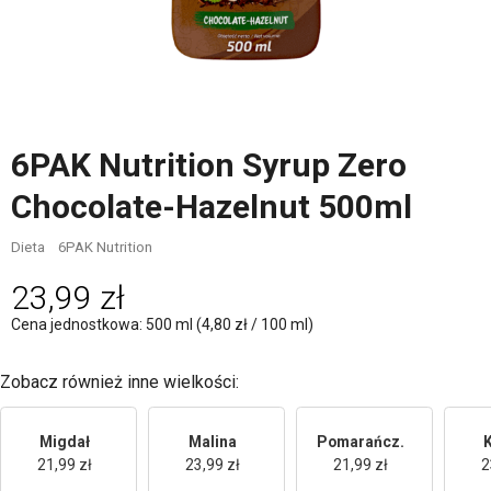
6PAK Nutrition Syrup Zero
Chocolate-Hazelnut 500ml
Dieta
6PAK Nutrition
23,99 zł
Cena jednostkowa: 500 ml (4,80 zł / 100 ml)
Zobacz również inne wielkości:
Migdał
Malina
Pomarańcz.
21,99 zł
23,99 zł
21,99 zł
2