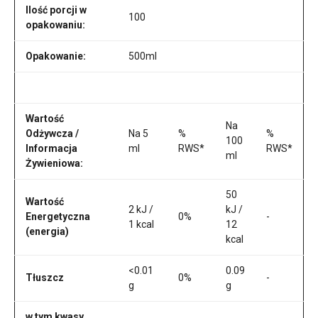
Ilość porcji w
100
opakowaniu:
Opakowanie:
500ml
Wartość
Na
Odżywcza /
Na 5
%
%
100
Informacja
ml
RWS*
RWS*
ml
Żywieniowa:
50
Wartość
2 kJ /
kJ /
Energetyczna
0%
-
1 kcal
12
(energia)
kcal
<0.01
0.09
Tłuszcz
0%
-
g
g
w tym kwasy