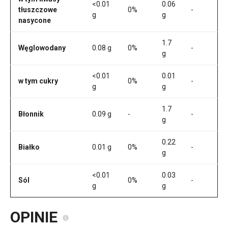
<0.01
0.06
tłuszczowe
0%
-
g
g
nasycone
1.7
Węglowodany
0.08 g
0%
-
g
<0.01
0.01
w tym cukry
0%
-
g
g
1.7
Błonnik
0.09 g
-
-
g
0.22
Białko
0.01 g
0%
-
g
<0.01
0.03
Sól
0%
-
g
g
OPINIE