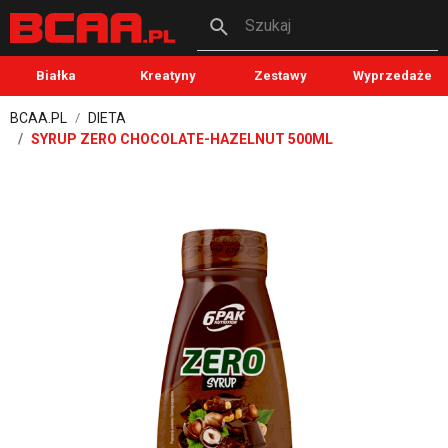
Szukaj
Białka
Kreatyny
Zestawy
Wyprzedaże
BCAA.PL
DIETA
SYRUP ZERO CHOCOLATE-HAZELNUT 500ML