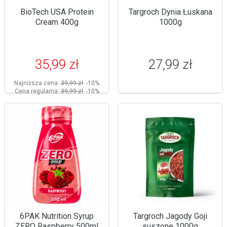
BioTech USA Protein
Targroch Dynia Łuskana
Cream 400g
1000g
35,99 zł
27,99 zł
Najniższa cena:
39,99 zł
-10%
Cena regularna:
39,99 zł
-10%
6PAK Nutrition Syrup
Targroch Jagody Goji
ZERO Raspberry 500ml
suszone 1000g